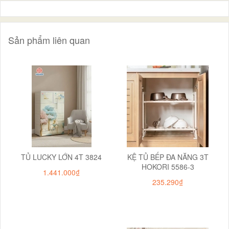
Sản phẩm liên quan
TỦ LUCKY LỚN 4T 3824
KỆ TỦ BẾP ĐA NĂNG 3T
HOKORI 5586-3
1.441.000₫
235.290₫