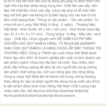
tủ có in họa tiết xinh xắn cực kỳ đáng yêu giúp tô điểm thêm cho
ngôi nhà của bạn được sang trọng hơn. Chất liệu cao cấp, bền
đẹp Với chất liệu nhựa cao cấp, cứng cáp giúp tủ đồ luôn bền
đẹp với thời gian mà không lo bị biến dạng như các loại tủ trôi
kém chất lượng khác. Thông tin sản phẩm: - Tên sản phẩm: Tủ
nhựa trẻ em Lucky Việt Nhật (4 tầng - 5 ngăn) - Thương hiệu:
Việt Nhật - Kích thước: 60 x 48 x 100 (cm) - Kích thước chưa lắp
ráp: 61.3 x 51.3 x 57 (cm) - Trọng lượng: 14.8kg - Màu sắc: xanh
ngọc - Chất liệu: nhựa nguyên sinh ĐỂ GIẢM CHI PHÍ VẬN
CHUYỂN CHO QUÝ KHÁCH HÀNG, TỦ NHỰA MÀ A2ZMART
GIAO CHO QUÝ KHÁCH LÀ DẠNG CHƯA LẮP RÁP. THÔNG TIN
THƯƠNG HIỆU: Công ty TNHH sản xuất nhựa Việt Nhật được
thành lập năm 2001 là doanh nghiệp sản xuất và kinh doanh các
sản phẩm ngành nhựa trên địa bàn cả nước. Sau nhiều năm
phấn đấu không ngừng để đem lại cho người tiêu dùng những
sản phẩm chất lượng cao, tích cực đóng góp cho cộng đồng,
Công ty nhựa Việt Nhật đã trở thành một trong những thương
thiệu đáng tin cậy và được người tiêu dùng trong nước yêu thích,
là sản phẩm được bình chọn Hàng Việt Nam Chất Lượng Cao
nhiều năm liền. #tủ #tunhua #tủnhựa #vietnhat #việtnhật
#tunhuavietnhat #tủnhựaviệtnhật #tunhuatreem