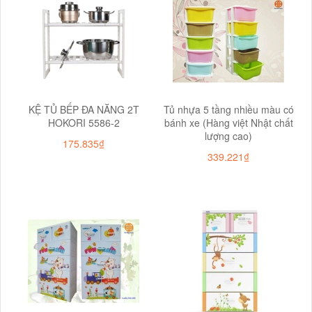
KỆ TỦ BẾP ĐA NĂNG 2T
Tủ nhựa 5 tầng nhiều màu có
HOKORI 5586-2
bánh xe (Hàng việt Nhật chất
lượng cao)
175.835₫
339.221₫