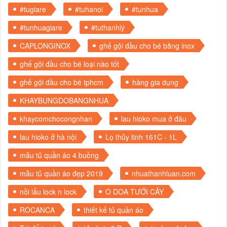
#tugiare
#tuhanoi
#tunhua
#tunhuagiare
#tuthanhlý
CAPLONGINOX
ghế gội đầu cho bé bằng inox
ghế gội đầu cho bé loại nào tốt
ghế gội đầu cho bé tphcm
hàng gia dụng
KHAYBUNGDOBANGNHUA
khaycomchocongnhan
lau hioko mua ở đâu
lau hioko ở hà nội
Lọ thủy tinh 161C - 1L
mẫu tủ quần áo 4 buồng
mẫu tủ quần áo đẹp 2019
nhuathanhluan.com
nồi lẩu lock n lock
O DOA TƯỚI CÂY
ROCANCA
thiết kế tủ quần áo