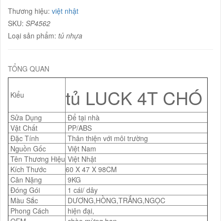
Thương hiệu:
việt nhật
SKU:
SP4562
Loại sản phẩm:
tủ nhựa
TỔNG QUAN
tủ LUCK 4T CHÓ
Kiểu
Sửa Dụng
Để tại nhà
Vật Chất
PP/ABS
Đặc Tính
Thân thiện với môi trường
Nguồn Gốc
Việt Nam
Tên Thương Hiệu
Việt Nhật
Kích Thước
60 X 47 X 98CM
Cân Nặng
9KG
Đóng Gói
1 cái/ dây
Màu Sắc
DƯƠNG,HỒNG,TRẮNG,NGỌC
Phong Cách
hiện đại,
OEM
chào mừng bạn