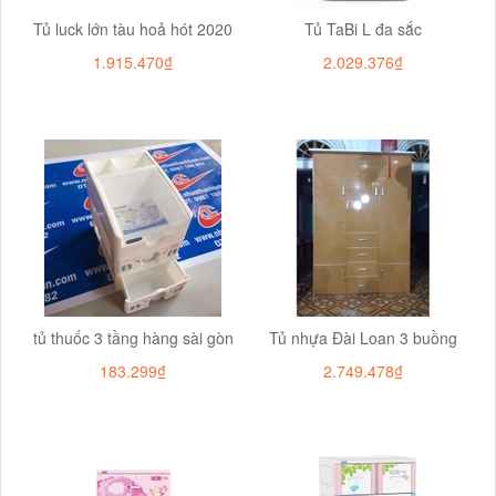
Tủ luck lớn tàu hoả hót 2020
Tủ TaBi L đa sắc
1.915.470₫
2.029.376₫
tủ thuốc 3 tầng hàng sài gòn
Tủ nhựa Đài Loan 3 buồng
183.299₫
2.749.478₫