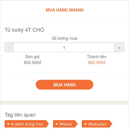
MUA HÀNG NHANH
Tủ lucky 4T CHÓ
Số lượng mua
-
+
Đơn giá
Thành tiền
852.500₫
852.500₫
MUA HÀNG
Tag liên quan
# danh trung inox
#hanoi
#tuduytan