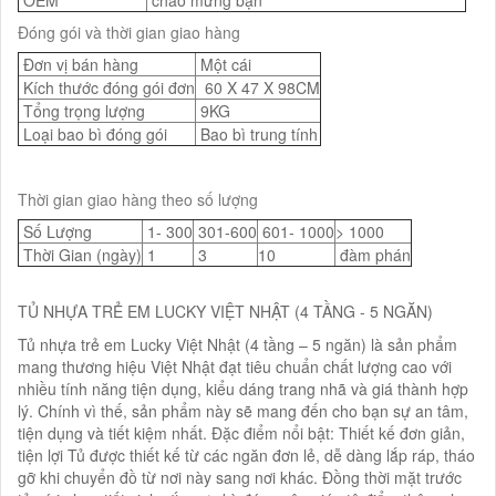
Đóng gói và thời gian giao hàng
Đơn vị bán hàng
Một cái
Kích thước đóng gói đơn
60 X 47 X 98CM
Tổng trọng lượng
9KG
Loại bao bì đóng gói
Bao bì trung tính
Thời gian giao hàng theo số lượng
Số Lượng
1- 300
301-600
601- 1000
> 1000
Thời Gian (ngày)
1
3
10
đàm phán
TỦ NHỰA TRẺ EM LUCKY VIỆT NHẬT (4 TẦNG - 5 NGĂN)
Tủ nhựa trẻ em Lucky Việt Nhật (4 tầng – 5 ngăn) là sản phẩm
mang thương hiệu Việt Nhật đạt tiêu chuẩn chất lượng cao với
nhiều tính năng tiện dụng, kiểu dáng trang nhã và giá thành hợp
lý. Chính vì thế, sản phẩm này sẽ mang đến cho bạn sự an tâm,
tiện dụng và tiết kiệm nhất. Đặc điểm nổi bật: Thiết kế đơn giản,
tiện lợi Tủ được thiết kế từ các ngăn đơn lẻ, dễ dàng lắp ráp, tháo
gỡ khi chuyển đồ từ nơi này sang nơi khác. Đồng thời mặt trước