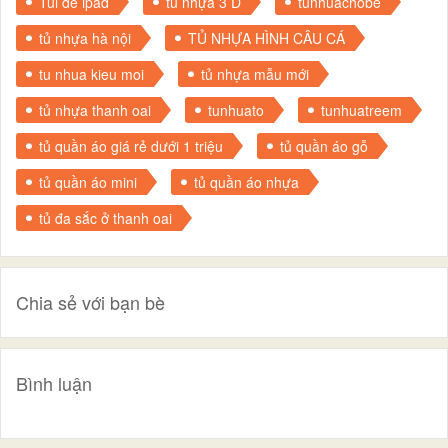
Túi để ipad
tủ nhựa 3 D
tunhuachobe
tủ nhựa hà nội
TỦ NHỰA HÌNH CÂU CÁ
tu nhua kieu moi
tủ nhựa mẫu mới
tủ nhựa thanh oai
tunhuato
tunhuatreem
tủ quần áo giá rẻ dưới 1 triệu
tủ quần áo gỗ
tủ quần áo mini
tủ quần áo nhựa
tủ đa sắc ở thanh oai
Chia sẻ với bạn bè
Bình luận