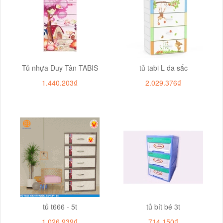
Tủ nhựa Duy Tân TABIS
tủ tabi L đa sắc
1.440.203₫
2.029.376₫
tủ t666 - 5t
tủ bít bé 3t
1.026.939₫
714.150₫