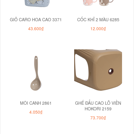
GIỎ CARO HOA CAO 3371
CỐC KHỈ 2 MÀU 6285
43.600₫
12.000₫
MÔI CANH 2861
GHẾ ĐẨU CAO LỖ VIỀN
HOKORI 2159
4.050₫
73.700₫