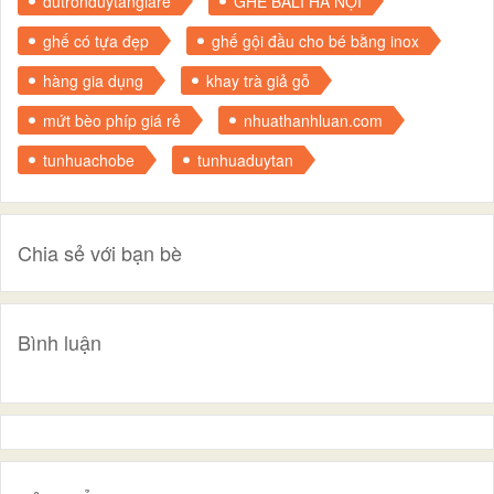
dutronduytangiare
GHẾ BALI HÀ NỘI
ghế có tựa đẹp
ghế gội đầu cho bé bằng inox
hàng gia dụng
khay trà giả gỗ
mứt bèo phíp giá rẻ
nhuathanhluan.com
tunhuachobe
tunhuaduytan
Chia sẻ với bạn bè
Bình luận