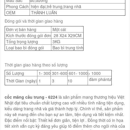
Màu Sắc
đỏ,dương
Phong Cách
hiện đại,trẻ trung,trang nhã
OEM
THÀNH LUÂN
Đóng gói và thời gian giao hàng
Đơn vị bán hàng
Một cái
Kích thước đóng gói đơn
28 X24 X29CM
Tổng trọng lượng
3KG
Loại bao bì đóng gói
Bao bì trung tính
Thời gian giao hàng theo số lượng
Số Lượng
1- 300
301-600
601- 1000
> 1000
đàm phántư
Thời Gian (ngày)
1
3
10
cốc mãng cầu trung - 6224
là sản phẩm mang thương hiệu Việt
Nhật đạt tiêu chuẩn chất lượng cao với nhiều tính năng tiện dụng,
kiểu dáng trang nhã và giá thành hợp lý. Chính vì thế, sản phẩm
này sẽ mang đến cho bạn sự an tâm, tiện dụng và tiết kiệm nhất.
Đặc điểm nổi bật: Thiết kế đơn giản, tiện lợi . Đồng thời có in họa
tiết xinh xắn cực kỳ đáng yêu giúp tô điểm thêm cho ngôi nhà của