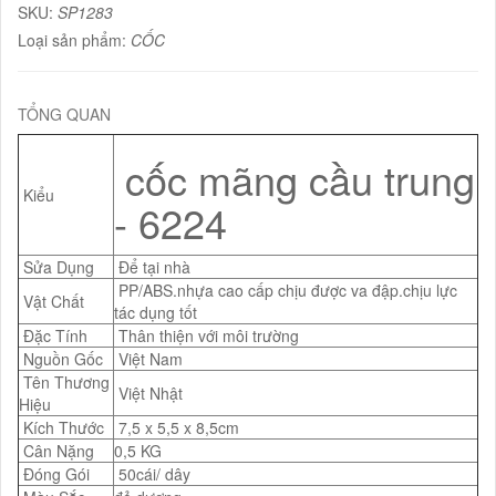
SKU:
SP1283
Loại sản phẩm:
CỐC
TỔNG QUAN
cốc mãng cầu trung
Kiểu
- 6224
Sửa Dụng
Để tại nhà
PP/ABS.nhựa cao cấp chịu được va đập.chịu lực
Vật Chất
tác dụng tốt
Đặc Tính
Thân thiện với môi trường
Nguồn Gốc
Việt Nam
Tên Thương
Việt Nhật
Hiệu
Kích Thước
7,5 x 5,5 x 8,5cm
Cân Nặng
0,5 KG
Đóng Gói
50cái/ dây