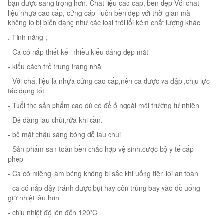
bạn được sang trọng hơn. Chất liệu cao cấp, bền đẹp Với chất
liệu nhựa cao cấp, cứng cáp luôn bền đẹp với thời gian mà
không lo bị biến dạng như các loại trôi lổi kém chất lượng khác
. Tính năng ;
- Ca có nắp thiết kế nhiều kiểu dáng đẹp mắt
- kiểu cách trẻ trung trang nhã
- Với chất liệu là nhựa cứng cao cấp,nên ca được va đập ,chịu lực
tác dụng tốt
- Tuổi thọ sản phẩm cao dù có để ở ngoài môi trường tự nhiên
- Dễ dàng lau chùi,rửa khi cần.
- bề mặt chậu sáng bóng dễ lau chùi
- Sản phẩm san toàn bền chắc hợp vệ sinh.được bộ y tế cấp
phép
- Ca có miệng làm bóng không bị sắc khi uống tiện lợi an toàn
- ca có nắp đậy tránh được bụi hay côn trùng bay vào đồ uống
giữ nhiệt lâu hơn.
- chịu nhiệt độ lên đến 120*C