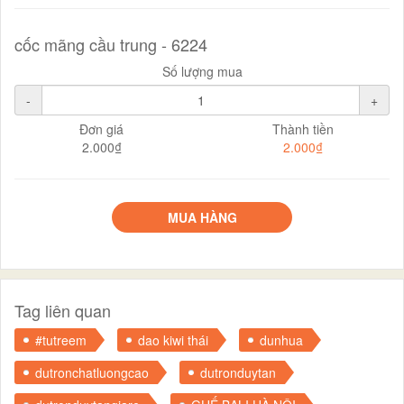
cốc mãng cầu trung - 6224
Số lượng mua
-
+
Đơn giá
Thành tiền
2.000₫
2.000₫
MUA HÀNG
Tag liên quan
#tutreem
dao kiwi thái
dunhua
dutronchatluongcao
dutronduytan