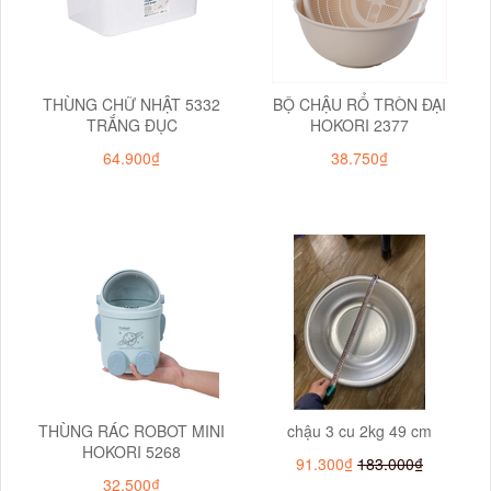
THÙNG CHỮ NHẬT 5332
BỘ CHẬU RỔ TRÒN ĐẠI
TRẮNG ĐỤC
HOKORI 2377
64.900₫
38.750₫
THÙNG RÁC ROBOT MINI
chậu 3 cu 2kg 49 cm
HOKORI 5268
91.300₫
183.000₫
32.500₫