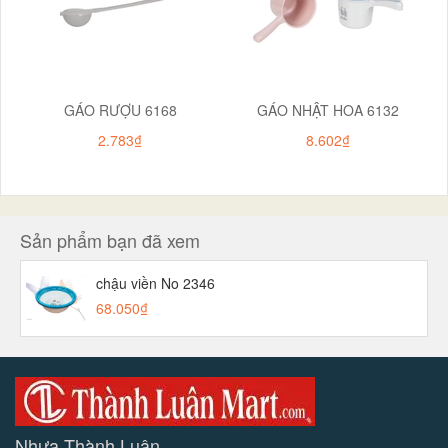
GÁO RƯỢU 6168
GÁO NHẬT HOA 6132
2.783₫
8.602₫
Sản phẩm bạn đã xem
chậu viền No 2346
68.050₫
Nhựa Thành Luân