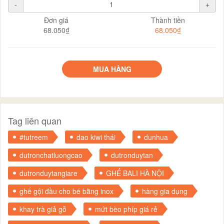
-
+
Đơn giá
Thành tiền
68.050₫
68.050₫
MUA HÀNG
Tag liên quan
#tutreem
dao kiwi thái
dunhua
dutronchatluongcao
dutronduytan
dutronduytangiare
GHẾ BALI HÀ NỘI
ghế gội đầu cho bé bằng inox
hàng gia dụng
khay trà giả gỗ
mứt bèo phíp giá rẻ