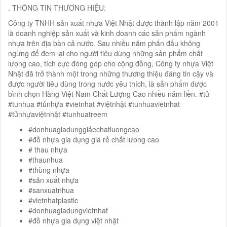
. THÔNG TIN THƯƠNG HIỆU:
Công ty TNHH sản xuất nhựa Việt Nhật được thành lập năm 2001
là doanh nghiệp sản xuất và kinh doanh các sản phẩm ngành
nhựa trên địa bàn cả nước. Sau nhiều năm phấn đấu không
ngừng để đem lại cho người tiêu dùng những sản phẩm chất
lượng cao, tích cực đóng góp cho cộng đồng, Công ty nhựa Việt
Nhật đã trở thành một trong những thương thiệu đáng tin cậy và
được người tiêu dùng trong nước yêu thích, là sản phẩm được
bình chọn Hàng Việt Nam Chất Lượng Cao nhiều năm liền. #tủ
#tunhua #tủnhựa #vietnhat #việtnhật #tunhuavietnhat
#tủnhựaviệtnhật #tunhuatreem
#donhuagiadunggiảechatluongcao
#đồ nhựa gia dụng giá rẻ chất lương cao
# thau nhựa
#thaunhua
#thùng nhựa
#sản xuất nhựa
#sanxuatnhua
#vietnhatplastic
#donhuagiadungvietnhat
#đồ nhựa gia dụng việt nhật