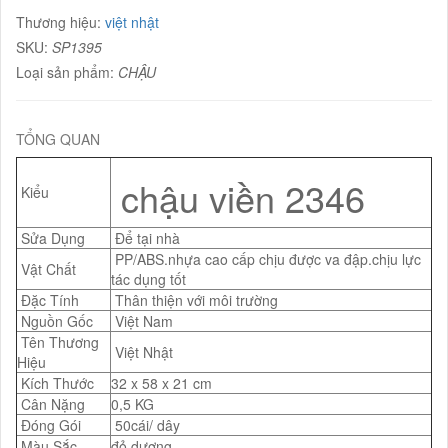
Thương hiệu:
việt nhật
SKU:
SP1395
Loại sản phẩm:
CHẬU
TỔNG QUAN
chậu viền 2346
Kiểu
Sửa Dụng
Để tại nhà
PP/ABS.nhựa cao cấp chịu được va đập.chịu lực
Vật Chất
tác dụng tốt
Đặc Tính
Thân thiện với môi trường
Nguồn Gốc
Việt Nam
Tên Thương
Việt Nhật
Hiệu
Kích Thước
32 x 58 x 21 cm
Cân Nặng
0,5 KG
Đóng Gói
50cái/ dây
Màu Sắc
đỏ,dương