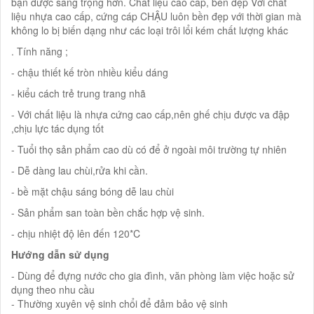
bạn được sang trọng hơn. Chất liệu cao cấp, bền đẹp Với chất
liệu nhựa cao cấp, cứng cáp CHẬU luôn bền đẹp với thời gian mà
không lo bị biến dạng như các loại trôi lổi kém chất lượng khác
. Tính năng ;
- chậu thiết kế tròn nhiều kiểu dáng
- kiểu cách trẻ trung trang nhã
- Với chất liệu là nhựa cứng cao cấp,nên ghế chịu được va đập
,chịu lực tác dụng tốt
- Tuổi thọ sản phẩm cao dù có để ở ngoài môi trường tự nhiên
- Dễ dàng lau chùi,rửa khi cần.
- bề mặt chậu sáng bóng dễ lau chùi
- Sản phẩm san toàn bền chắc hợp vệ sinh.
- chịu nhiệt độ lên đến 120*C
Hướng dẫn sử dụng
- Dùng để đựng nước cho gia đình, văn phòng làm việc hoặc sử
dụng theo nhu cầu
- Thường xuyên vệ sinh chổi để đảm bảo vệ sinh