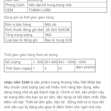
Phong Cách
hiện đại,trẻ trung,trang nhã
OEM
THÀNH LUÂN
Đóng gói và thời gian giao hàng
Đơn vị bán hàng
Một cái
Kích thước đóng gói đơn
28 X24 X29CM
Tổng trọng lượng
3KG
Loại bao bì đóng gói
Bao bì trung tính
Thời gian giao hàng theo số lượng
Số Lượng
1- 300
301-600
601- 1000
> 1000
đàm phántư
Thời Gian (ngày)
1
3
10
chậu viền 2346
là sản phẩm mang thương hiệu Việt Nhật đạt
tiêu chuẩn chất lượng cao với nhiều tính năng tiện dụng, kiểu
dáng trang nhã và giá thành hợp lý. Chính vì thế, sản phẩm này
sẽ mang đến cho bạn sự an tâm, tiện dụng và tiết kiệm nhất. Đặc
điểm nổi bật: Thiết kế đơn giản, tiện lợi . Đồng thời có in họa tiết
xinh xắn cực kỳ đáng yêu giúp tô điểm thêm cho ngôi nhà của