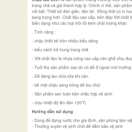
trang nhã và giá thành hợp lý. Chính vì thế, sản phẩ
nổi bật: Thiết kế đơn giản, tiện lợi . Đồng thời có in
sang trọng hơn. Chất liệu cao cấp, bền đẹp Với chất 
biến dạng như các loại trôi lổi kém chất lượng khác
. Tính năng ;
- chậu thiết kế tròn nhiều kiểu dáng
- kiểu cách trẻ trung trang nhã
- Với chất liệu là nhựa cứng cao cấp,nên ghế chịu đượ
- Tuổi thọ sản phẩm cao dù có để ở ngoài môi trường
- Dễ dàng lau chùi,rửa khi cần.
- bề mặt chậu sáng bóng dễ lau chùi
- Sản phẩm san toàn bền chắc hợp vệ sinh.
- chịu nhiệt độ lên đến 120*C
Hướng dẫn sử dụng
- Dùng để đựng nước cho gia đình, văn phòng làm vi
- Thường xuyên vệ sinh chổi để đảm bảo vệ sinh