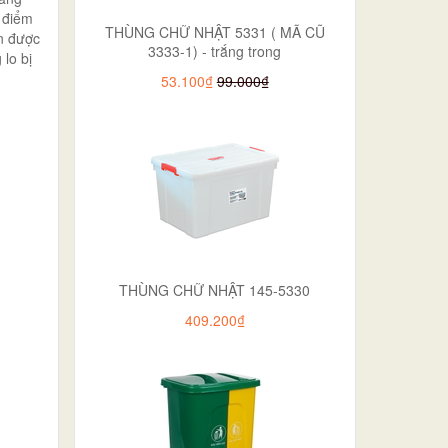
c điểm
THÙNG CHỮ NHẬT 5331 ( MÃ CŨ
ạn được
3333-1) - trắng trong
lo bị
53.100₫
99.000₫
THÙNG CHỮ NHẬT 145-5330
409.200₫