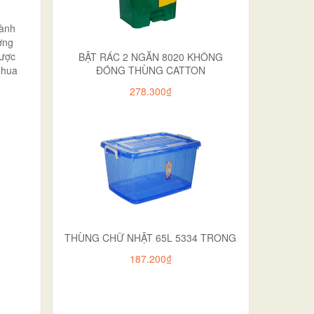
gành
ợng
được
BẬT RÁC 2 NGĂN 8020 KHÔNG
nhua
ĐÓNG THÙNG CATTON
278.300₫
THÙNG CHỮ NHẬT 65L 5334 TRONG
187.200₫