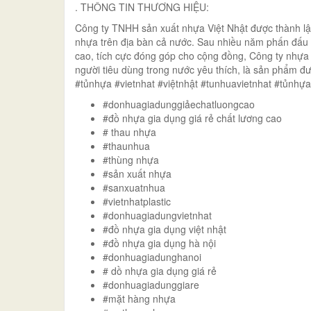
. THÔNG TIN THƯƠNG HIỆU:
Công ty TNHH sản xuất nhựa Việt Nhật được thành l
nhựa trên địa bàn cả nước. Sau nhiều năm phấn đấu
cao, tích cực đóng góp cho cộng đồng, Công ty nhựa 
người tiêu dùng trong nước yêu thích, là sản phẩm 
#tủnhựa #vietnhat #việtnhật #tunhuavietnhat #tủnhự
#donhuagiadunggiảechatluongcao
#đồ nhựa gia dụng giá rẻ chất lương cao
# thau nhựa
#thaunhua
#thùng nhựa
#sản xuất nhựa
#sanxuatnhua
#vietnhatplastic
#donhuagiadungvietnhat
#đồ nhựa gia dụng việt nhật
#đồ nhựa gia dụng hà nội
#donhuagiadunghanoi
# dồ nhựa gia dụng giá rẻ
#donhuagiadunggiare
#mặt hàng nhựa