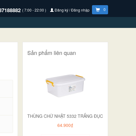
87188882
0
( 7:00 - 22:00 )
Đăng ký / Đăng nhập
Sản phẩm liên quan
THÙNG CHỮ NHẬT 5332 TRẮNG ĐỤC
.
64.900₫