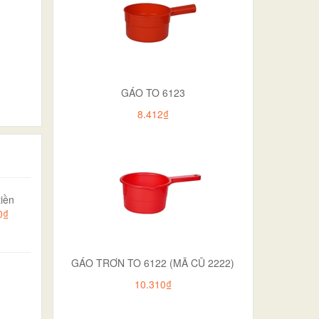
GÁO TO 6123
8.412₫
iền
0₫
GÁO TRƠN TO 6122 (MÃ CŨ 2222)
10.310₫