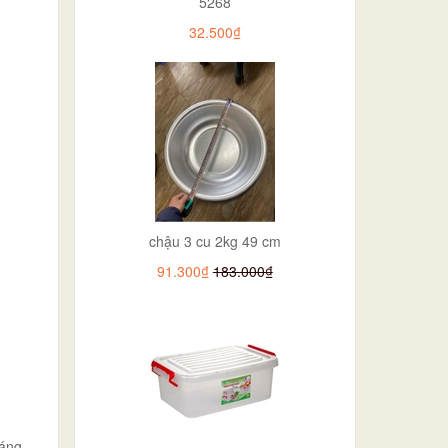
5268
32.500₫
chậu 3 cu 2kg 49 cm
91.300₫
183.000₫
dáng