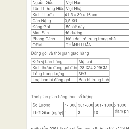
Nguồn Gốc
Việt Nam
Tên Thương Hiệu
Việt Nhật
Kích Thước
41,5 x 30 x 16 cm
Cân Nặng
0,5 KG
Đóng Gói
50cái/ dây
Màu Sắc
đỏ,dương
Phong Cách
hiện đại,trẻ trung,trang nhã
OEM
THÀNH LUÂN
Đóng gói và thời gian giao hàng
Đơn vị bán hàng
Một cái
Kích thước đóng gói đơn
28 X24 X29CM
Tổng trọng lượng
3KG
Loại bao bì đóng gói
Bao bì trung tính
Thời gian giao hàng theo số lượng
Số Lượng
1- 300
301-600
601- 1000
> 1000
đàm ph
Thời Gian (ngày)
1
3
10
chậu tầu 2391
là sản phẩm mang thương hiệu Việt Nhậ