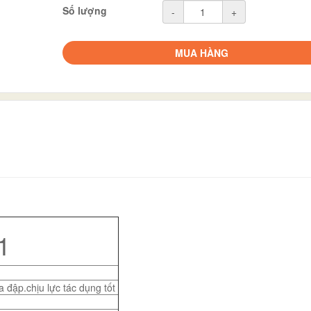
Số lượng
-
+
MUA HÀNG
1
 đập.chịu lực tác dụng tốt