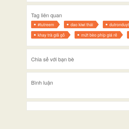
Tag liên quan
#tutreem
dao kiwi thái
dutronduy
khay trà giả gỗ
mứt bèo phíp giá rẻ
Chia sẻ với bạn bè
Bình luận