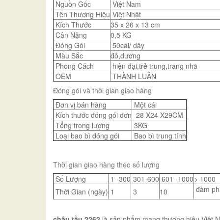
Nguồn Gốc
Việt Nam
Tên Thương Hiệu
Việt Nhật
Kích Thước
35 x 26 x 13 cm
Cân Nặng
0,5 KG
Đóng Gói
50cái/ dây
Màu Sắc
đỏ,dương
Phong Cách
hiện đại,trẻ trung,trang nhã
OEM
THÀNH LUÂN
Đóng gói và thời gian giao hàng
Đơn vị bán hàng
Một cái
Kích thước đóng gói đơn
28 X24 X29CM
Tổng trọng lượng
3KG
Loại bao bì đóng gói
Bao bì trung tính
Thời gian giao hàng theo số lượng
Số Lượng
1- 300
301-600
601- 1000
> 1000
đàm ph
Thời Gian (ngày)
1
3
10
chậu tầu 2262
là sản phẩm mang thương hiệu Việt Nhậ