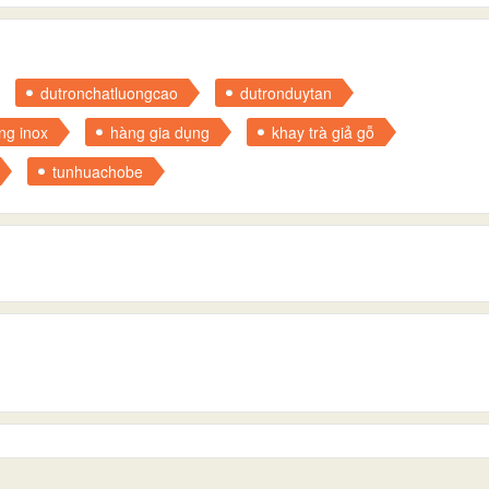
dutronchatluongcao
dutronduytan
ng inox
hàng gia dụng
khay trà giả gỗ
tunhuachobe