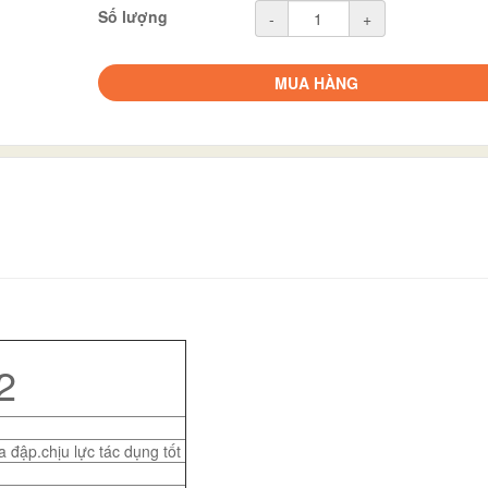
Số lượng
-
+
MUA HÀNG
2
 đập.chịu lực tác dụng tốt