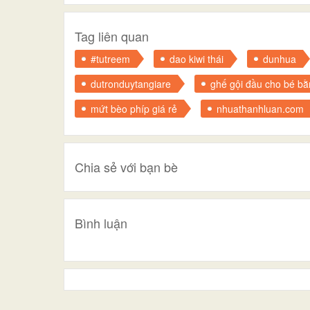
Tag liên quan
#tutreem
dao kiwi thái
dunhua
dutronduytangiare
ghế gội đầu cho bé bằ
mứt bèo phíp giá rẻ
nhuathanhluan.com
Chia sẻ với bạn bè
Bình luận