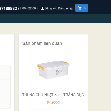
87188882
0
( 7:00 - 22:00 )
Đăng ký / Đăng nhập
Sản phẩm liên quan
THÙNG CHỮ NHẬT 5332 TRẮNG ĐỤC
.
64.900₫