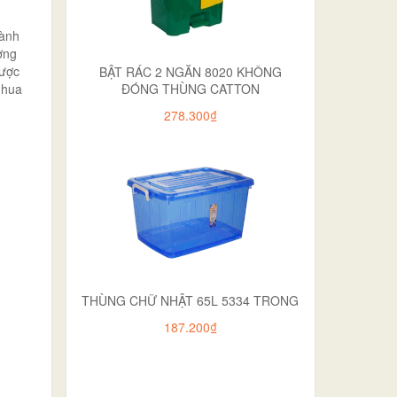
gành
ợng
được
BẬT RÁC 2 NGĂN 8020 KHÔNG
nhua
ĐÓNG THÙNG CATTON
278.300₫
THÙNG CHỮ NHẬT 65L 5334 TRONG
187.200₫