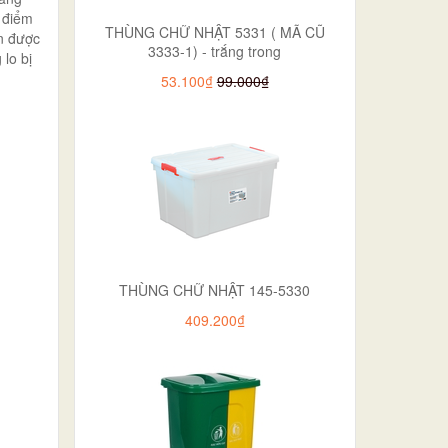
c điểm
THÙNG CHỮ NHẬT 5331 ( MÃ CŨ
ạn được
3333-1) - trắng trong
lo bị
53.100₫
99.000₫
THÙNG CHỮ NHẬT 145-5330
409.200₫