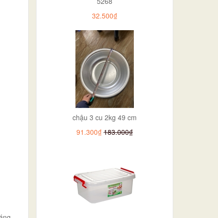
5268
32.500₫
chậu 3 cu 2kg 49 cm
91.300₫
183.000₫
dáng