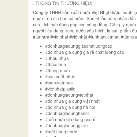
. THÔNG TIN THƯƠNG HIỆU:
Công ty TNHH sản xuất nhựa Việt Nhật được thành l
nhựa trên địa bàn cả nước. Sau nhiều năm phấn đấu
cao, tích cực đóng góp cho cộng đồng, Công ty nhựa 
người tiêu dùng trong nước yêu thích, là sản phẩm 
#tủnhựa #vietnhat #việtnhật #tunhuavietnhat #tủnhự
#donhuagiadunggiảechatluongcao
#đồ nhựa gia dụng giá rẻ chất lương cao
# thau nhựa
#thaunhua
#thùng nhựa
#sản xuất nhựa
#sanxuatnhua
#vietnhatplastic
#donhuagiadungvietnhat
#đồ nhựa gia dụng việt nhật
#đồ nhựa gia dụng hà nội
#donhuagiadunghanoi
# dồ nhựa gia dụng giá rẻ
#donhuagiadunggiare
#mặt hàng nhựa