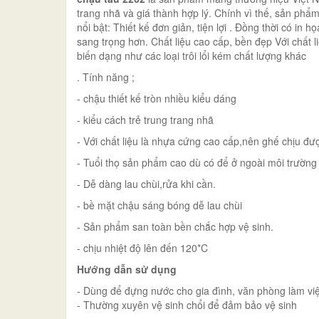
trang nhã và giá thành hợp lý. Chính vì thế, sản phẩ
nổi bật: Thiết kế đơn giản, tiện lợi . Đồng thời có in
sang trọng hơn. Chất liệu cao cấp, bền đẹp Với chất 
biến dạng như các loại trôi lổi kém chất lượng khác
. Tính năng ;
- chậu thiết kế tròn nhiều kiểu dáng
- kiểu cách trẻ trung trang nhã
- Với chất liệu là nhựa cứng cao cấp,nên ghế chịu đượ
- Tuổi thọ sản phẩm cao dù có để ở ngoài môi trường
- Dễ dàng lau chùi,rửa khi cần.
- bề mặt chậu sáng bóng dễ lau chùi
- Sản phẩm san toàn bền chắc hợp vệ sinh.
- chịu nhiệt độ lên đến 120*C
Hướng dẫn sử dụng
- Dùng để đựng nước cho gia đình, văn phòng làm vi
- Thường xuyên vệ sinh chổi để đảm bảo vệ sinh