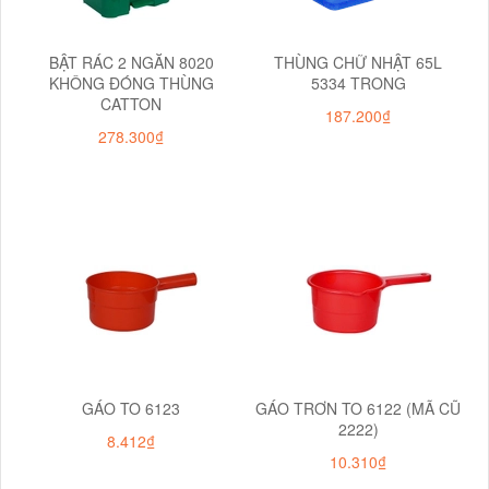
BẬT RÁC 2 NGĂN 8020
THÙNG CHỮ NHẬT 65L
KHÔNG ĐÓNG THÙNG
5334 TRONG
CATTON
187.200₫
278.300₫
GÁO TO 6123
GÁO TRƠN TO 6122 (MÃ CŨ
2222)
8.412₫
10.310₫