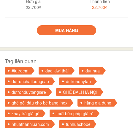
Đơn giá
Thành tiền
22.700₫
22.700₫
MUA HÀNG
Tag liên quan
#tutreem
dao kiwi thái
dunhua
dutronchatluongcao
dutronduytan
dutronduytangiare
GHẾ BALI HÀ NỘI
ghế gội đầu cho bé bằng inox
hàng gia dụng
khay trà giả gỗ
mứt bèo phíp giá rẻ
nhuathanhluan.com
tunhuachobe