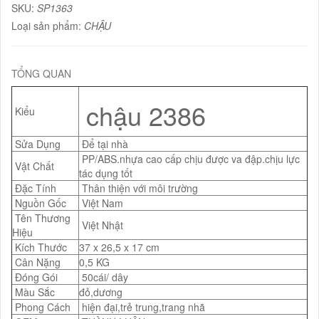
SKU:
SP1363
Loại sản phẩm:
CHẬU
TỔNG QUAN
chậu 2386
Kiểu
Sửa Dụng
Để tại nhà
PP/ABS.nhựa cao cấp chịu được va đập.chịu lực
Vật Chất
tác dụng tốt
Đặc Tính
Thân thiện với môi trường
Nguồn Gốc
Việt Nam
Tên Thương
Việt Nhật
Hiệu
Kích Thước
37 x 26,5 x 17 cm
Cân Nặng
0,5 KG
Đóng Gói
50cái/ dây
Màu Sắc
đỏ,dương
Phong Cách
hiện đại,trẻ trung,trang nhã