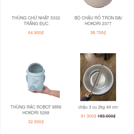
THÙNG CHỮ NHẬT 5332
BỘ CHẬU RỔ TRÒN ĐẠI
TRẮNG ĐỤC
HOKORI 2377
64.900₫
38.750₫
THÙNG RÁC ROBOT MINI
chậu 3 cu 2kg 49 cm
HOKORI 5268
91.300₫
183.000₫
32.500₫