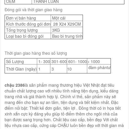
OEM
THÀNH LUÂN
Đóng gói và thời gian giao hàng
Đơn vị bán hàng
Một cái
Kích thước đóng gói đơn
28 X24 X29CM
Tổng trọng lượng
3KG
Loại bao bì đóng gói
Bao bì trung tính
Thời gian giao hàng theo số lượng
Số Lượng
1- 300
301-600
601- 1000
> 1000
đàm phántư
Thời Gian (ngày)
1
3
10
chậu 2386
là sản phẩm mang thương hiệu Việt Nhật đạt tiêu
chuẩn chất lượng cao với nhiều tính năng tiện dụng, kiểu dáng
trang nhã và giá thành hợp lý. Chính vì thế, sản phẩm này sẽ
mang đến cho bạn sự an tâm, tiện dụng và tiết kiệm nhất. Đặc
điểm nổi bật: Thiết kế đơn giản, tiện lợi . Đồng thời có in họa tiết
xinh xắn cực kỳ đáng yêu giúp tô điểm thêm cho ngôi nhà của
bạn được sang trọng hơn. Chất liệu cao cấp, bền đẹp Với chất
liệu nhựa cao cấp, cứng cáp CHẬU luôn bền đẹp với thời gian mà