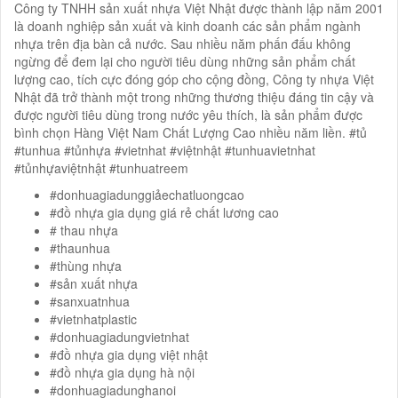
Công ty TNHH sản xuất nhựa Việt Nhật được thành lập năm 2001
là doanh nghiệp sản xuất và kinh doanh các sản phẩm ngành
nhựa trên địa bàn cả nước. Sau nhiều năm phấn đấu không
ngừng để đem lại cho người tiêu dùng những sản phẩm chất
lượng cao, tích cực đóng góp cho cộng đồng, Công ty nhựa Việt
Nhật đã trở thành một trong những thương thiệu đáng tin cậy và
được người tiêu dùng trong nước yêu thích, là sản phẩm được
bình chọn Hàng Việt Nam Chất Lượng Cao nhiều năm liền. #tủ
#tunhua #tủnhựa #vietnhat #việtnhật #tunhuavietnhat
#tủnhựaviệtnhật #tunhuatreem
#donhuagiadunggiảechatluongcao
#đồ nhựa gia dụng giá rẻ chất lương cao
# thau nhựa
#thaunhua
#thùng nhựa
#sản xuất nhựa
#sanxuatnhua
#vietnhatplastic
#donhuagiadungvietnhat
#đồ nhựa gia dụng việt nhật
#đồ nhựa gia dụng hà nội
#donhuagiadunghanoi