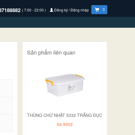
87188882
0
( 7:00 - 22:00 )
Đăng ký / Đăng nhập
Sản phẩm liên quan
THÙNG CHỮ NHẬT 5332 TRẮNG ĐỤC
.
64.900₫