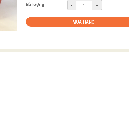
Số lượng
-
+
MUA HÀNG