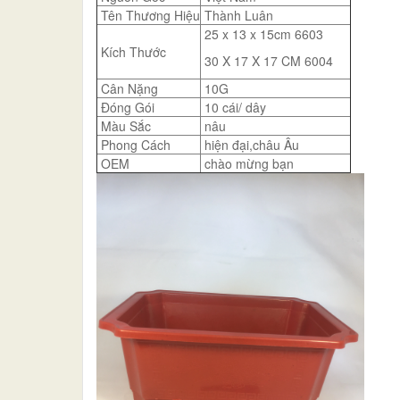
Tên Thương Hiệu
Thành Luân
25 x 13 x 15cm 6603
Kích Thước
30 X 17 X 17 CM 6004
Cân Nặng
10G
Đóng Gói
10 cái/ dây
Màu Sắc
nâu
Phong Cách
hiện đại,châu Âu
OEM
chào mừng bạn