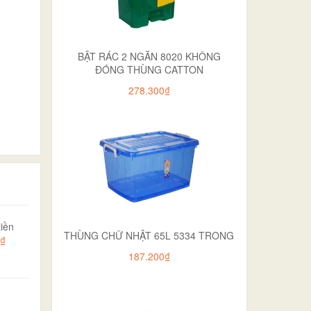
BẬT RÁC 2 NGĂN 8020 KHÔNG
ĐÓNG THÙNG CATTON
278.300₫
iền
THÙNG CHỮ NHẬT 65L 5334 TRONG
0₫
187.200₫