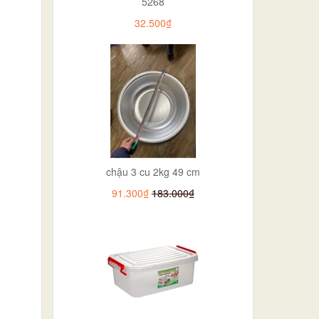
5268
32.500₫
chậu 3 cu 2kg 49 cm
91.300₫
183.000₫