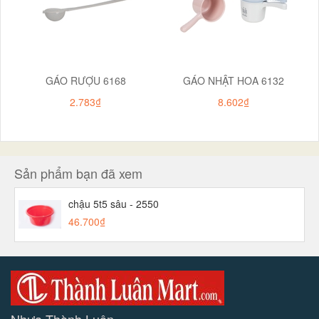
GÁO RƯỢU 6168
GÁO NHẬT HOA 6132
2.783₫
8.602₫
Sản phẩm bạn đã xem
chậu 5t5 sâu - 2550
46.700₫