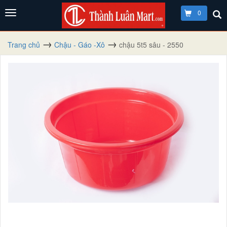
0
Trang chủ
Chậu - Gáo -Xô
chậu 5t5 sâu - 2550