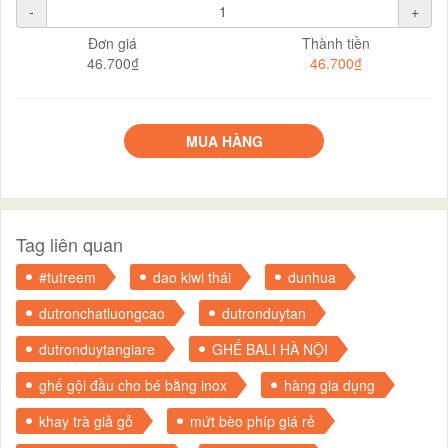
-
+
Đơn giá
Thành tiền
46.700₫
46.700₫
MUA HÀNG
Tag liên quan
#tutreem
dao kiwi thái
dunhua
dutronchatluongcao
dutronduytan
dutronduytangiare
GHẾ BALI HÀ NỘI
ghế gội đầu cho bé bằng inox
hàng gia dụng
khay trà giả gỗ
mứt bèo phíp giá rẻ