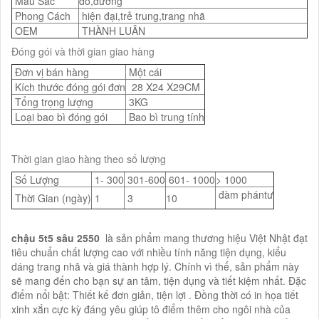
Màu Sắc
đỏ,dương
Phong Cách
hiện đại,trẻ trung,trang nhã
OEM
THÀNH LUÂN
Đóng gói và thời gian giao hàng
Đơn vị bán hàng
Một cái
Kích thước đóng gói đơn
28 X24 X29CM
Tổng trọng lượng
3KG
Loại bao bì đóng gói
Bao bì trung tính
Thời gian giao hàng theo số lượng
Số Lượng
1- 300
301-600
601- 1000
> 1000
đàm phántư
Thời Gian (ngày)
1
3
10
chậu 5t5 sâu 2550
là sản phẩm mang thương hiệu Việt Nhật đạt
tiêu chuẩn chất lượng cao với nhiều tính năng tiện dụng, kiểu
dáng trang nhã và giá thành hợp lý. Chính vì thế, sản phẩm này
sẽ mang đến cho bạn sự an tâm, tiện dụng và tiết kiệm nhất. Đặc
điểm nổi bật: Thiết kế đơn giản, tiện lợi . Đồng thời có in họa tiết
xinh xắn cực kỳ đáng yêu giúp tô điểm thêm cho ngôi nhà của