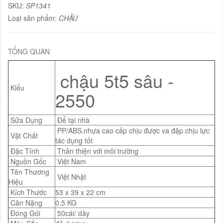
SKU:
SP1341
Loại sản phẩm:
CHẬU
TỔNG QUAN
chậu 5t5 sâu -
Kiểu
2550
Sửa Dụng
Để tại nhà
PP/ABS.nhựa cao cấp chịu được va đập.chịu lực
Vật Chất
tác dụng tốt
Đặc Tính
Thân thiện với môi trường
Nguồn Gốc
Việt Nam
Tên Thương
Việt Nhật
Hiệu
Kích Thước
53 x 39 x 22 cm
Cân Nặng
0,5 KG
Đóng Gói
50cái/ dây