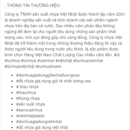
. THÔNG TIN THƯƠNG HIỆU:
Công ty TNHH sản xuất nhựa Việt Nhật được thành lập năm 2001
là doanh nghiệp sản xuất và kinh doanh các sản phẩm ngành
nhựa trên địa bàn cả nước. Sau nhiều năm phấn đấu không
ngừng để đem lại cho người tiêu dùng những sản phẩm chất
lượng cao, tích cực đóng góp cho cộng đồng, Công ty nhựa Việt
Nhật đã trở thành một trong những thương thiệu đáng tin cậy và
được người tiêu dùng trong nước yêu thích, là sản phẩm được
bình chọn Hàng Việt Nam Chất Lượng Cao nhiều năm liền. #tủ
#tunhua #tủnhựa #vietnhat #việtnhật #tunhuavietnhat
#tủnhựaviệtnhật #tunhuatreem
#donhuagiadunggiảechatluongcao
#đồ nhựa gia dụng giá rẻ chất lương cao
# thau nhựa
#thaunhua
#thùng nhựa
#sản xuất nhựa
#sanxuatnhua
#vietnhatplastic
#donhuagiadungvietnhat
#đồ nhựa gia dụng việt nhật