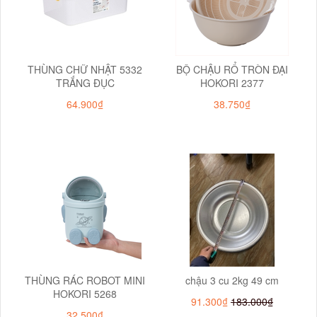
THÙNG CHỮ NHẬT 5332
BỘ CHẬU RỔ TRÒN ĐẠI
TRẮNG ĐỤC
HOKORI 2377
64.900₫
38.750₫
THÙNG RÁC ROBOT MINI
chậu 3 cu 2kg 49 cm
HOKORI 5268
91.300₫
183.000₫
32.500₫