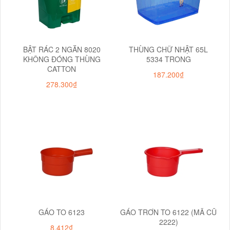
BẬT RÁC 2 NGĂN 8020
THÙNG CHỮ NHẬT 65L
KHÔNG ĐÓNG THÙNG
5334 TRONG
CATTON
187.200₫
278.300₫
GÁO TO 6123
GÁO TRƠN TO 6122 (MÃ CŨ
2222)
8.412₫