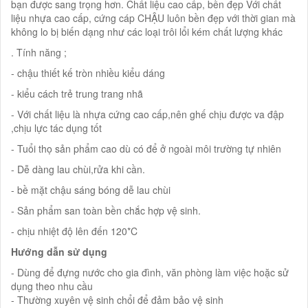
bạn được sang trọng hơn. Chất liệu cao cấp, bền đẹp Với chất
liệu nhựa cao cấp, cứng cáp CHẬU luôn bền đẹp với thời gian mà
không lo bị biến dạng như các loại trôi lổi kém chất lượng khác
. Tính năng ;
- chậu thiết kế tròn nhiều kiểu dáng
- kiểu cách trẻ trung trang nhã
- Với chất liệu là nhựa cứng cao cấp,nên ghế chịu được va đập
,chịu lực tác dụng tốt
- Tuổi thọ sản phẩm cao dù có để ở ngoài môi trường tự nhiên
- Dễ dàng lau chùi,rửa khi cần.
- bề mặt chậu sáng bóng dễ lau chùi
- Sản phẩm san toàn bền chắc hợp vệ sinh.
- chịu nhiệt độ lên đến 120*C
Hướng dẫn sử dụng
- Dùng để đựng nước cho gia đình, văn phòng làm việc hoặc sử
dụng theo nhu cầu
- Thường xuyên vệ sinh chổi để đảm bảo vệ sinh