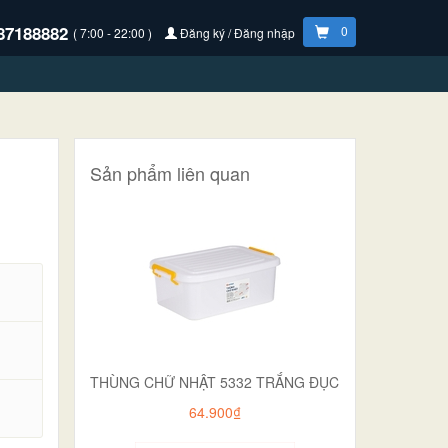
87188882
0
( 7:00 - 22:00 )
Đăng ký / Đăng nhập
Sản phẩm liên quan
THÙNG CHỮ NHẬT 5332 TRẮNG ĐỤC
.
64.900₫