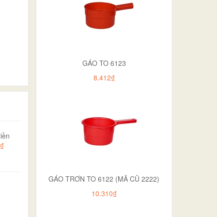
GÁO TO 6123
8.412₫
iền
0₫
GÁO TRƠN TO 6122 (MÃ CŨ 2222)
10.310₫