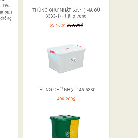
t. Đặc
THÙNG CHỮ NHẬT 5331 ( MÃ CŨ
của bạn
3333-1) - trắng trong
 không
53.100₫
99.000₫
THÙNG CHỮ NHẬT 145-5330
409.200₫