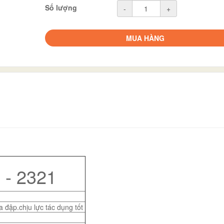
Số lượng
-
+
MUA HÀNG
 - 2321
 đập.chịu lực tác dụng tốt