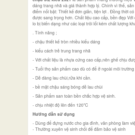
dáng trang nhã và giá thành hợp lý. Chính vì thế, sả
điểm nổi bật: Thiết kế đơn giản, tiện lợi . Đồng thời 
được sang trọng hơn. Chất liệu cao cấp, bền đẹp Với
lo bị biến dạng như các loại trôi lổi kém chất lượng kh
. Tính năng ;
- chậu thiết kế tròn nhiều kiểu dáng
- kiểu cách trẻ trung trang nhã
- Với chất liệu là nhựa cứng cao cấp,nên ghế chịu đượ
- Tuổi thọ sản phẩm cao dù có để ở ngoài môi trường
- Dễ dàng lau chùi,rửa khi cần.
- bề mặt chậu sáng bóng dễ lau chùi
- Sản phẩm san toàn bền chắc hợp vệ sinh.
- chịu nhiệt độ lên đến 120*C
Hướng dẫn sử dụng
- Dùng để đựng nước cho gia đình, văn phòng làm vi
- Thường xuyên vệ sinh chổi để đảm bảo vệ sinh