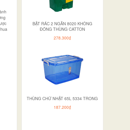
gành
ợng
được
BẬT RÁC 2 NGĂN 8020 KHÔNG
nhua
ĐÓNG THÙNG CATTON
278.300₫
THÙNG CHỮ NHẬT 65L 5334 TRONG
187.200₫