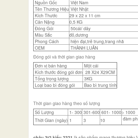
Nguồn Gốc
Việt Nam
Tên Thương Hiệu
Việt Nhật
Kích Thước
29 x 22 x 11 cm
Cân Nặng
0,5 KG
Đóng Gói
50cái/ dây
Màu Sắc
đỏ,dương
Phong Cách
hiện đại,trẻ trung,trang nhã
OEM
THÀNH LUÂN
Đóng gói và thời gian giao hàng
Đơn vị bán hàng
Một cái
Kích thước đóng gói đơn
28 X24 X29CM
Tổng trọng lượng
3KG
Loại bao bì đóng gói
Bao bì trung tính
Thời gian giao hàng theo số lượng
Số Lượng
1- 300
301-600
601- 1000
> 1000
đàm ph
Thời Gian (ngày)
1
3
10
chậu 3t2 kiểu 2321
là sản phẩm mang thương hiệu Việ