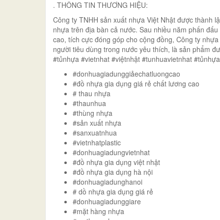
. THÔNG TIN THƯƠNG HIỆU:
Công ty TNHH sản xuất nhựa Việt Nhật được thành l
nhựa trên địa bàn cả nước. Sau nhiều năm phấn đấu
cao, tích cực đóng góp cho cộng đồng, Công ty nhựa 
người tiêu dùng trong nước yêu thích, là sản phẩm 
#tủnhựa #vietnhat #việtnhật #tunhuavietnhat #tủnhự
#donhuagiadunggiảechatluongcao
#đồ nhựa gia dụng giá rẻ chất lương cao
# thau nhựa
#thaunhua
#thùng nhựa
#sản xuất nhựa
#sanxuatnhua
#vietnhatplastic
#donhuagiadungvietnhat
#đồ nhựa gia dụng việt nhật
#đồ nhựa gia dụng hà nội
#donhuagiadunghanoi
# dồ nhựa gia dụng giá rẻ
#donhuagiadunggiare
#mặt hàng nhựa