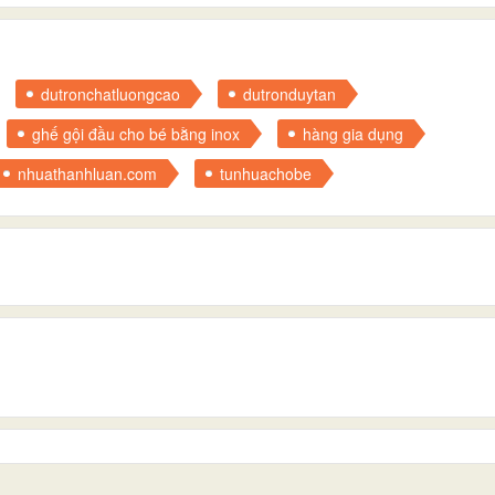
dutronchatluongcao
dutronduytan
ghế gội đầu cho bé bằng inox
hàng gia dụng
nhuathanhluan.com
tunhuachobe