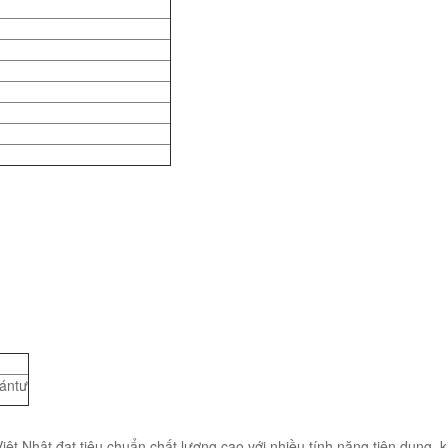
ántư
t Nhật đạt tiêu chuẩn chất lượng cao với nhiều tính năng tiện dụng, k