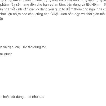
n phẩm này sẽ mang đến cho bạn sự an tâm, tiện dụng và tiết kiệm nhấ
có in họa tiết xinh xắn cực kỳ đáng yêu giúp tô điểm thêm cho ngôi nhà 
 chất liệu nhựa cao cấp, cứng cáp CHẬU luôn bền đẹp với thời gian mà
ác
c va đập ,chịu lực tác dụng tốt
 tự nhiên
ệc hoặc sử dụng theo nhu cầu