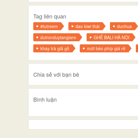
Tag liên quan
#tutreem
dao kiwi thái
dunhua
dutronduytangiare
GHẾ BALI HÀ NỘI
khay trà giả gỗ
mứt bèo phíp giá rẻ
Chia sẻ với bạn bè
Bình luận