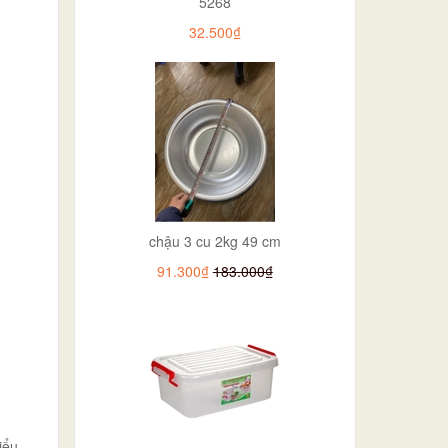
5268
32.500₫
chậu 3 cu 2kg 49 cm
91.300₫
183.000₫
iểu