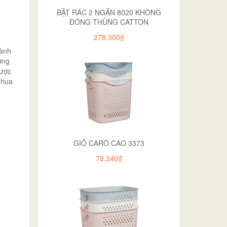
BẬT RÁC 2 NGĂN 8020 KHÔNG
ĐÓNG THÙNG CATTON
278.300₫
gành
ợng
được
nhua
GIỎ CARÔ CAO 3373
78.240₫