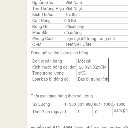
Nguồn Gốc
Việt Nam
Tên Thương Hiệu
Việt Nhật
Kích Thước
8 x 8cm
Cân Nặng
0,5 KG
Đóng Gói
50cái/ dây
Màu Sắc
đỏ,dương
Phong Cách
hiện đại,trẻ trung,trang nhã
OEM
THÀNH LUÂN
Đóng gói và thời gian giao hàng
Đơn vị bán hàng
Một cái
Kích thước đóng gói đơn
28 X24 X29CM
Tổng trọng lượng
3KG
Loại bao bì đóng gói
Bao bì trung tính
Thời gian giao hàng theo số lượng
Số Lượng
1- 300
301-600
601- 1000
> 1000
đàm ph
Thời Gian (ngày)
1
3
10
ca nắp thú 612 - 6006
là sản phẩm mang thương hiệu 