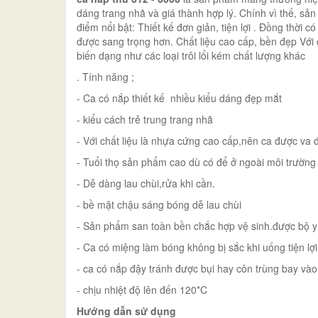
dáng trang nhã và giá thành hợp lý. Chính vì thế, sả
điểm nổi bật: Thiết kế đơn giản, tiện lợi . Đồng thời 
được sang trọng hơn. Chất liệu cao cấp, bền đẹp Với 
biến dạng như các loại trôi lổi kém chất lượng khác
. Tính năng ;
- Ca có nắp thiết kế nhiều kiểu dáng đẹp mắt
- kiểu cách trẻ trung trang nhã
- Với chất liệu là nhựa cứng cao cấp,nên ca được va đ
- Tuổi thọ sản phẩm cao dù có để ở ngoài môi trường
- Dễ dàng lau chùi,rửa khi cần.
- bề mặt chậu sáng bóng dễ lau chùi
- Sản phẩm san toàn bền chắc hợp vệ sinh.được bộ y
- Ca có miệng làm bóng không bị sắc khi uống tiện lợi
- ca có nắp đậy tránh được bụi hay côn trùng bay vào
- chịu nhiệt độ lên đến 120*C
Hướng dẫn sử dụng