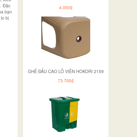
t. Đặc
4.050₫
của bạn
lo bị
GHẾ ĐẨU CAO LỖ VIỀN HOKORI 2159
73.700₫