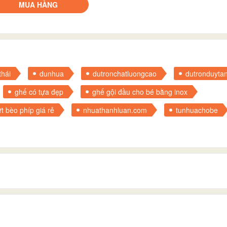
MUA HÀNG
hái
dunhua
dutronchatluongcao
dutronduyta
ghế có tựa đẹp
ghế gội đầu cho bé bằng inox
t bèo phíp giá rẻ
nhuathanhluan.com
tunhuachobe