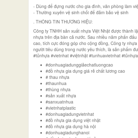
- Dùng để đựng nước cho gia đình, văn phòng làm vi
- Thường xuyên vệ sinh chổi để đảm bảo vệ sinh
. THÔNG TIN THƯƠNG HIỆU:
Công ty TNHH sản xuất nhựa Việt Nhật được thành l
nhựa trên địa bàn cả nước. Sau nhiều năm phấn đấu
cao, tích cực đóng góp cho cộng đồng, Công ty nhựa 
người tiêu dùng trong nước yêu thích, là sản phẩm 
#tủnhựa #vietnhat #việtnhật #tunhuavietnhat #tủnhự
#donhuagiadunggiảechatluongcao
#đồ nhựa gia dụng giá rẻ chất lương cao
# thau nhựa
#thaunhua
#thùng nhựa
#sản xuất nhựa
#sanxuatnhua
#vietnhatplastic
#donhuagiadungvietnhat
#đồ nhựa gia dụng việt nhật
#đồ nhựa gia dụng hà nội
#donhuagiadunghanoi