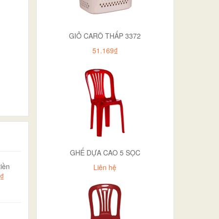
GIỎ CARÔ THẤP 3372
51.169₫
GHẾ DỰA CAO 5 SỌC
iền
Liên hệ
0₫