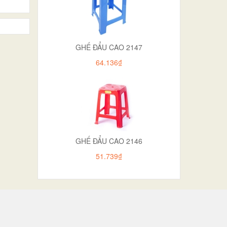
GHẾ ĐẨU CAO 2147
64.136₫
GHẾ ĐẨU CAO 2146
51.739₫