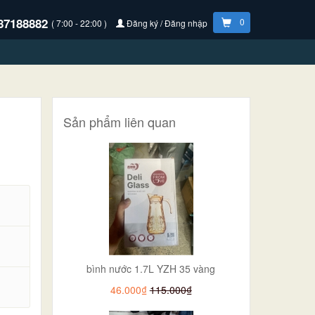
87188882
0
( 7:00 - 22:00 )
Đăng ký / Đăng nhập
Sản phẩm liên quan
bình nước 1.7L YZH 35 vàng
.
46.000₫
115.000₫