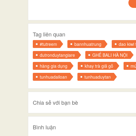
Tag liên quan
#tutreem
bannhuatrung
dao kiwi t
dutronduytangiare
GHẾ BALI HÀ NỘI
hàng gia dụng
khay trà giả gỗ
mứ
tunhuadailoan
tunhuaduytan
Chia sẻ với bạn bè
Bình luận