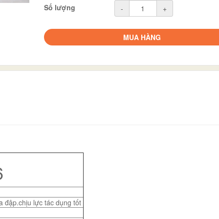
Số lượng
-
+
MUA HÀNG
6
 đập.chịu lực tác dụng tốt