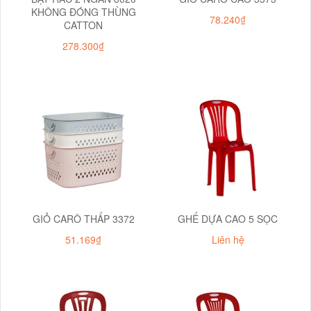
KHÔNG ĐÓNG THÙNG
78.240₫
CATTON
278.300₫
GIỎ CARÔ THẤP 3372
GHẾ DỰA CAO 5 SỌC
51.169₫
Liên hệ