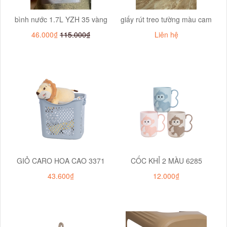
bình nước 1.7L YZH 35 vàng
giấy rút treo tường màu cam
46.000₫
115.000₫
Liên hệ
GIỎ CARO HOA CAO 3371
CỐC KHỈ 2 MÀU 6285
43.600₫
12.000₫