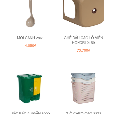
MÔI CANH 2861
GHẾ ĐẨU CAO LỖ VIỀN
HOKORI 2159
4.050₫
73.700₫
BẬT RÁC 2 NGĂN 8020
GIỎ CARÔ CAO 3373