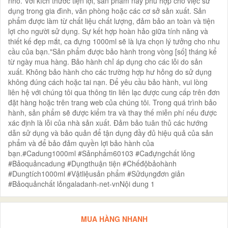
nhỏ. Với kích thước tiện lợi, sản phẩm này phù hợp cho việc sử
dụng trong gia đình, văn phòng hoặc các cơ sở sản xuất. Sản
phẩm được làm từ chất liệu chất lượng, đảm bảo an toàn và tiện
lợi cho người sử dụng. Sự kết hợp hoàn hảo giữa tính năng và
thiết kế đẹp mắt, ca đựng 1000ml sẽ là lựa chọn lý tưởng cho nhu
cầu của bạn."Sản phẩm được bảo hành trong vòng [số] tháng kể
từ ngày mua hàng. Bảo hành chỉ áp dụng cho các lỗi do sản
xuất. Không bảo hành cho các trường hợp hư hỏng do sử dụng
không đúng cách hoặc tai nạn. Để yêu cầu bảo hành, vui lòng
liên hệ với chúng tôi qua thông tin liên lạc được cung cấp trên đơn
đặt hàng hoặc trên trang web của chúng tôi. Trong quá trình bảo
hành, sản phẩm sẽ được kiểm tra và thay thế miễn phí nếu được
xác định là lỗi của nhà sản xuất. Đảm bảo tuân thủ các hướng
dẫn sử dụng và bảo quản để tận dụng đầy đủ hiệu quả của sản
phẩm và để bảo đảm quyền lợi bảo hành của
bạn.#Cadung1000ml #Sảnphẩm60103 #Cađựngchất lỏng
#Bảoquảncadung #Dụngthuận tiện #Chếđộbảohành
#Dungtích1000ml #Vậtliệusản phẩm #Sửdụngđơn giản
#Bảoquảnchất lỏngaladanh-net-vnNội dung 1
MUA HÀNG NHANH