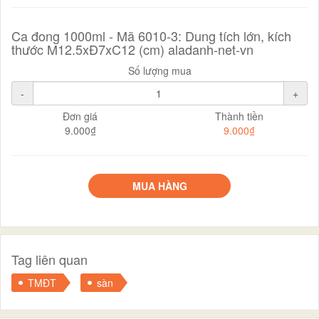
Ca đong 1000ml - Mã 6010-3: Dung tích lớn, kích
thước M12.5xĐ7xC12 (cm) aladanh-net-vn
Số lượng mua
-
+
Đơn giá
Thành tiền
9.000₫
9.000₫
MUA HÀNG
Tag liên quan
TMĐT
sàn