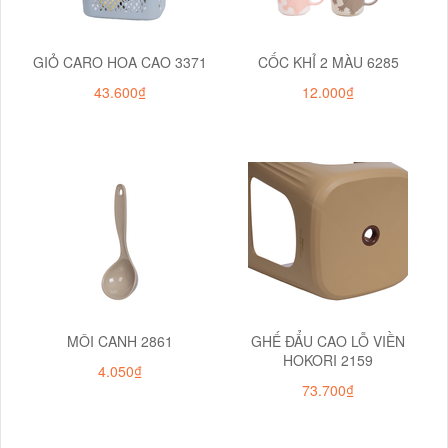
GIỎ CARO HOA CAO 3371
CỐC KHỈ 2 MÀU 6285
43.600₫
12.000₫
MÔI CANH 2861
GHẾ ĐẨU CAO LỖ VIỀN
HOKORI 2159
4.050₫
73.700₫