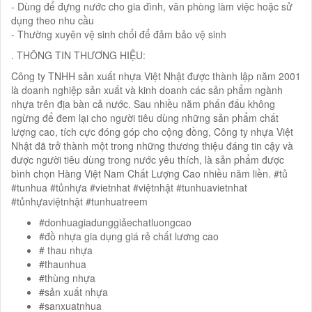
- Dùng để đựng nước cho gia đình, văn phòng làm việc hoặc sử
dụng theo nhu cầu
- Thường xuyên vệ sinh chổi để đảm bảo vệ sinh
. THÔNG TIN THƯƠNG HIỆU:
Công ty TNHH sản xuất nhựa Việt Nhật được thành lập năm 2001
là doanh nghiệp sản xuất và kinh doanh các sản phẩm ngành
nhựa trên địa bàn cả nước. Sau nhiều năm phấn đấu không
ngừng để đem lại cho người tiêu dùng những sản phẩm chất
lượng cao, tích cực đóng góp cho cộng đồng, Công ty nhựa Việt
Nhật đã trở thành một trong những thương thiệu đáng tin cậy và
được người tiêu dùng trong nước yêu thích, là sản phẩm được
bình chọn Hàng Việt Nam Chất Lượng Cao nhiều năm liền. #tủ
#tunhua #tủnhựa #vietnhat #việtnhật #tunhuavietnhat
#tủnhựaviệtnhật #tunhuatreem
#donhuagiadunggiảechatluongcao
#đồ nhựa gia dụng giá rẻ chất lương cao
# thau nhựa
#thaunhua
#thùng nhựa
#sản xuất nhựa
#sanxuatnhua