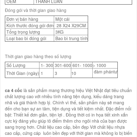
OEM
THÀNH LUÂN
Đóng gói và thời gian giao hàng
Đơn vị bán hàng
Một cái
Kích thước đóng gói đơn
28 X24 X29CM
Tổng trọng lượng
3KG
Loại bao bì đóng gói
Bao bì trung tính
Thời gian giao hàng theo số lượng
Số Lượng
1- 300
301-600
601- 1000
> 1000
đàm phántư
Thời Gian (ngày)
1
3
10
ca 4 cốc
là sản phẩm mang thương hiệu Việt Nhật đạt tiêu chuẩn
chất lượng cao với nhiều tính năng tiện dụng, kiểu dáng trang
nhã và giá thành hợp lý. Chính vì thế, sản phẩm này sẽ mang
đến cho bạn sự an tâm, tiện dụng và tiết kiệm nhất. Đặc điểm nổi
bật: Thiết kế đơn giản, tiện lợi . Đồng thời có in họa tiết xinh xắn
cực kỳ đáng yêu giúp tô điểm thêm cho ngôi nhà của bạn được
sang trọng hơn. Chất liệu cao cấp, bền đẹp Với chất liệu nhựa
cao cấp, cứng cáp luôn bền đẹp với thời gian mà không lo bị biến