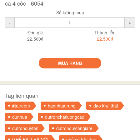
ca 4 cốc - 6054
Số lượng mua
-
+
Đơn giá
Thành tiền
22.500₫
22.500₫
MUA HÀNG
Tag liên quan
#tutreem
bannhuatrung
dao kiwi thái
dunhua
dutronchatluongcao
dutronduytan
dutronduytangiare
GHẾ BALI HÀ NỘI
ghế có tựa đẹp