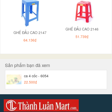
GHẾ ĐẨU CAO 2146
GHẾ ĐẨU CAO 2147
51.739₫
64.136₫
Sản phẩm bạn đã xem
ca 4 cốc - 6054
22.500₫