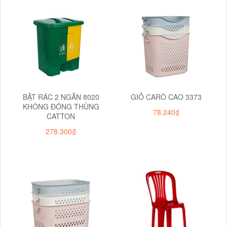
BẬT RÁC 2 NGĂN 8020
GIỎ CARÔ CAO 3373
KHÔNG ĐÓNG THÙNG
78.240₫
CATTON
278.300₫