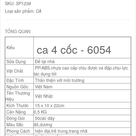
SKU:
SP1238
Loại sản phẩm:
CA
TỔNG QUAN
ca 4 cốc - 6054
Kiểu
Sửa Dụng
Để tại nhà
PP/ABS.nhựa cao cấp chịu được va đập.chịu lực
Vật Chất
tác dụng tốt
Đặc Tính
Thân thiện với môi trường
Nguồn Gốc
Việt Nam
Tên Thương
Việt Nhật
Hiệu
Kích Thước
15 x 10 x 22cm
Cân Nặng
0,5 KG
Đóng Gói
50cái/ dây
Màu Sắc
đỏ,dương
Phong Cách
hiện đại,trẻ trung,trang nhã