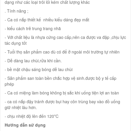
dạng như các loại trôi lổi kém chất lượng khác
. Tính năng ;
- Ca có nắp thiết kế nhiều kiểu dáng đẹp mắt
- kiểu cách trẻ trung trang nhã
- Với chất liệu là nhựa cứng cao cấp,nên ca được va đập ,chịu lực
tác dụng tốt
- Tuổi thọ sản phẩm cao dù có để ở ngoài môi trường tự nhiên
- Dễ dàng lau chùi,rửa khi cần.
- bề mặt chậu sáng bóng dễ lau chùi
- Sản phẩm san toàn bền chắc hợp vệ sinh.được bộ y tế cấp
phép
- Ca có miệng làm bóng không bị sắc khi uống tiện lợi an toàn
- ca có nắp đậy tránh được bụi hay côn trùng bay vào đồ uống
giữ nhiệt lâu hơn.
- chịu nhiệt độ lên đến 120*C
Hướng dẫn sử dụng