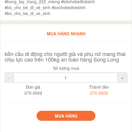
#bong_tay_trang_222_mieng #bôchobéđivệsinh
#bô_cho_bé_đi_vệ_sinh #bochobedivesinh
#bo_cho_be_di_ve_sinh
MUA HÀNG NHANH
bồn cầu di động cho người già và phụ nữ mang thai
chịu lực cao trên 100kg an toàn hàng Song Long
Số lượng mua
-
+
Đơn giá
Thành tiền
270.000₫
270.000₫
MUA HÀNG