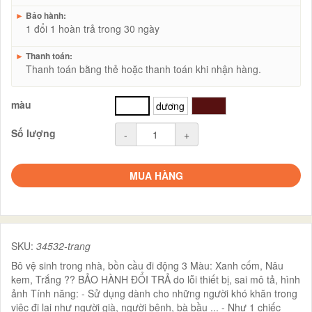
►
Bảo hành:
1 đổi 1 hoàn trả trong 30 ngày
►
Thanh toán:
Thanh toán bằng thẻ hoặc thanh toán khi nhận hàng.
màu
trắng
dương
nâu
Số lượng
-
+
MUA HÀNG
SKU:
34532-trang
Bô vệ sinh trong nhà, bồn cầu đi động 3 Màu: Xanh cốm, Nâu
kem, Trắng ?? BẢO HÀNH ĐỔI TRẢ do lỗi thiết bị, sai mô tả, hình
ảnh Tính năng: - Sử dụng dành cho những người khó khăn trong
việc đi lại như người già, người bệnh, bà bầu ... - Như 1 chiếc