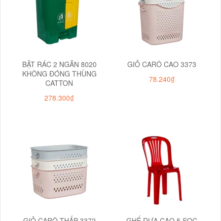
BẬT RÁC 2 NGĂN 8020
GIỎ CARÔ CAO 3373
KHÔNG ĐÓNG THÙNG
78.240₫
CATTON
278.300₫
GIỎ CARÔ THẤP 3372
GHẾ DỰA CAO 5 SỌC