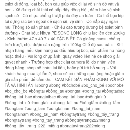
toilet di động, loại bô, bồn cầu giúp việc đi lại vệ sinh đỡ vất vả
hơn - Xô đựng chất thải có nắp đậy riêng biệt, đảm bảo vệ sinh
sạch sẽ - Có nhựa chống trượt phía đáy an toàn - Có thể bọc lớp
túi đựng rác bên ngoài để sạch sẽ, vệ sinh - Có nắp đậy ngăn
mùi Thông số sản phẩm: - Chiều cao tương đương bệ toilet bình
thường - Chất liệu: Nhựa PE SONG LONG chịu lực lên đến 200kg
- Kích thước: 47 x 40.7 x 40 ĐẶC BIỆT: Có gioăng caosu chống
trơn trượt, chịu được cân nặng trên 100kg Chế độ sau bán: - Khi
nhận hàng: nếu kiện hàng có dấu hiệu bị bóc, sản phẩm hư hỏng
hoặc thiếu - Vui lòng chụp ảnh, quay video liên hệ để shop giải
quyết nhanh - Trường hợp check lại camera lỗi do nhân viên
đóng hàng, shop sẽ hoàn lại tiền, hoặc gửi trả bổ sung. - Với
khách hàng mua lại lần 2, shop sẽ có những quà tặng hoặc giảm
giá sản phẩm để cảm ơn. - CAM KẾT SẢN PHẨM ĐÚNG VỚI MÔ
TẢ VÀ HÌNH ẢNH#bông #bong #bôchobé #bô_cho_bé #bochobe
#bo_cho_be #bôngtai #bông_tai #bongtai #bong_tai #bôngtaibạc
#bông_tai_bạc #bongtaibac #bong_tai_bac #bôngtainữ
#bông_tai_nữ #bongtainu #bong_tai_nu #bôngtắm #bông_tắm
#bongtam #bong_tam #bôngtainam #bông_tai_nam
#bongtainam #bong_tai_nam #bôngtẩytrang #bông_tẩy_trang
#bongtaytrang #bong_tay_trang #bôngtẩytrang222miếng
#bông_tẩy_trang_222_miếng #bongtaytrang222mieng