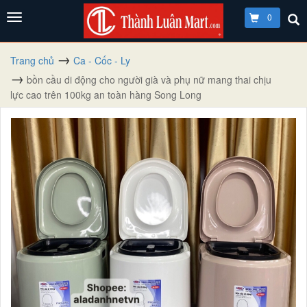
0
Trang chủ
Ca - Cốc - Ly
bồn cầu di động cho người già và phụ nữ mang thai chịu
lực cao trên 100kg an toàn hàng Song Long