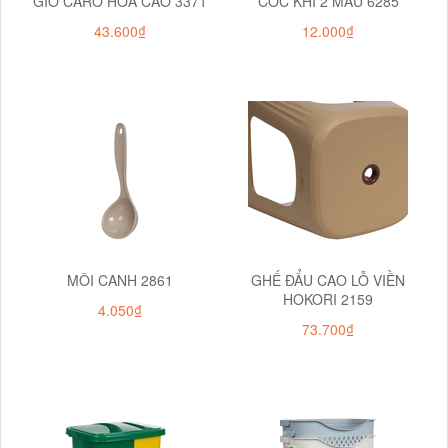
GIỎ CARO HOA CAO 3371
CỐC KHỈ 2 MÀU 6285
43.600₫
12.000₫
MÔI CANH 2861
GHẾ ĐẨU CAO LỖ VIỀN
HOKORI 2159
4.050₫
73.700₫