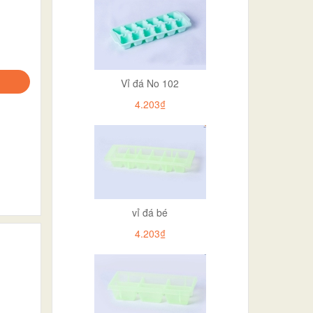
Vỉ đá No 102
4.203₫
vỉ đá bé
4.203₫