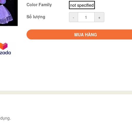
Color Family
not specified
Số lượng
-
+
MUA HÀNG
 dụng.