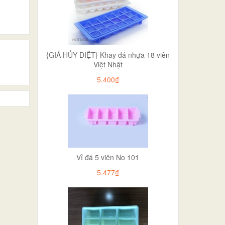
{GIÁ HỦY DIỆT} Khay đá nhựa 18 viên
Việt Nhật
5.400₫
Vỉ đá 5 viên No 101
5.477₫