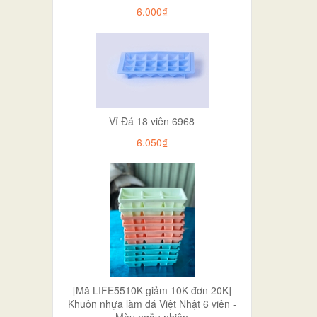
6.000₫
Vỉ Đá 18 viên 6968
6.050₫
[Mã LIFE5510K giảm 10K đơn 20K]
Khuôn nhựa làm đá Việt Nhật 6 viên -
Màu ngẫu nhiên