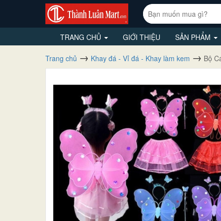
TRANG CHỦ
GIỚI THIỆU
SẢN PHẨM
Trang chủ
Khay đá - Vỉ đá - Khay làm kem
Bộ C