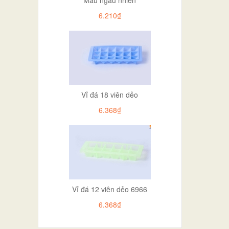
6.210₫
Vỉ đá 18 viên dẻo
6.368₫
Vỉ đá 12 viên dẻo 6966
6.368₫