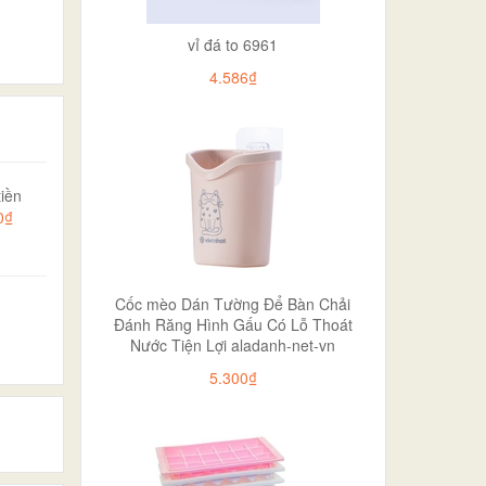
vỉ đá to 6961
4.586₫
iền
0₫
Cốc mèo Dán Tường Để Bàn Chải
Đánh Răng Hình Gấu Có Lỗ Thoát
Nước Tiện Lợi aladanh-net-vn
5.300₫