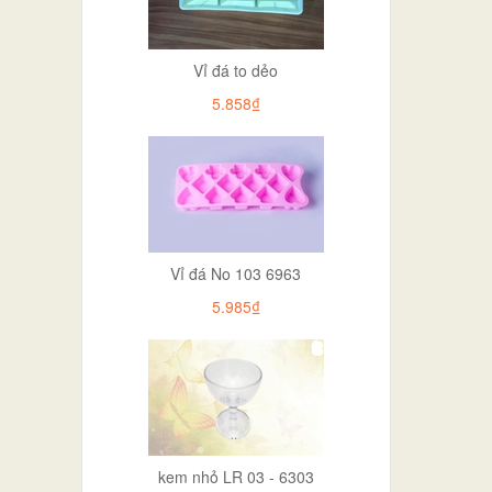
Vỉ đá to dẻo
5.858₫
Vỉ đá No 103 6963
5.985₫
kem nhỏ LR 03 - 6303