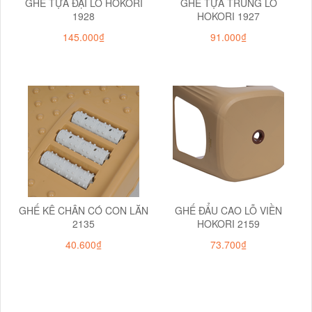
GHẾ TỰA ĐẠI LỖ HOKORI
GHẾ TỰA TRUNG LỖ
1928
HOKORI 1927
145.000₫
91.000₫
GHẾ KÊ CHÂN CÓ CON LĂN
GHẾ ĐẨU CAO LỖ VIỀN
2135
HOKORI 2159
40.600₫
73.700₫