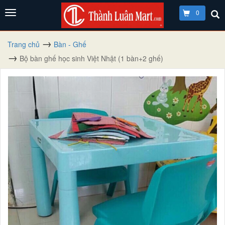
0
Trang chủ
Bàn - Ghế
Bộ bàn ghế học sinh Việt Nhật (1 bàn+2 ghế)