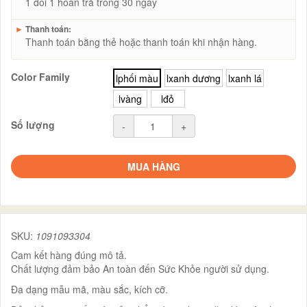
1 đổi 1 hoàn trả trong 30 ngày
►
Thanh toán:
Thanh toán bằng thẻ hoặc thanh toán khi nhận hàng.
Color Family
lphối màu
lxanh dương
lxanh lá
lvàng
lđỏ
Số lượng
-
+
MUA HÀNG
SKU:
1091093304
Cam kết hàng đúng mô tả.
Chất lượng đảm bảo An toàn đến Sức Khỏe người sử dụng.
Đa dạng mẫu mã, màu sắc, kích cỡ.