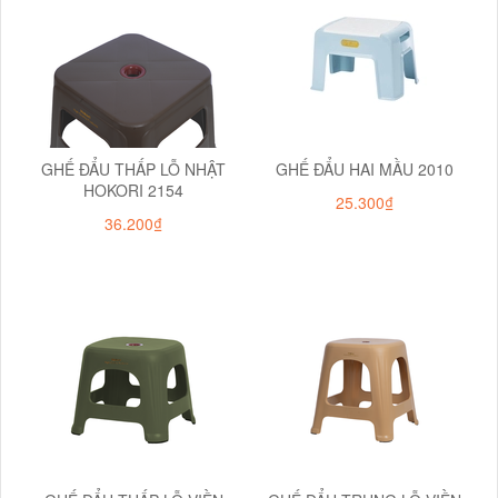
GHẾ ĐẨU THẤP LỖ NHẬT
GHẾ ĐẨU HAI MẦU 2010
HOKORI 2154
25.300₫
36.200₫