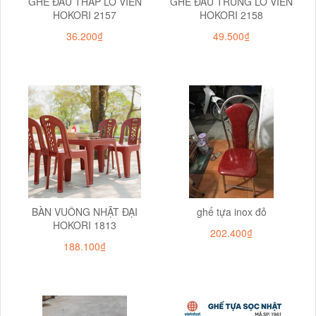
GHẾ ĐẨU THẤP LỖ VIỀN
GHẾ ĐẨU TRUNG LỖ VIỀN
HOKORI 2157
HOKORI 2158
36.200₫
49.500₫
BÀN VUÔNG NHẬT ĐẠI
ghế tựa inox đỏ
HOKORI 1813
202.400₫
188.100₫