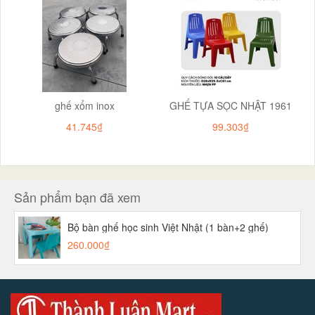
ghế xổm inox
GHẾ TỰA SỌC NHẬT 1961
41.745₫
99.303₫
Sản phẩm bạn đã xem
Bộ bàn ghế học sinh Việt Nhật (1 bàn+2 ghế)
260.000₫