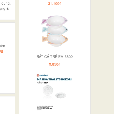
n dụng,
31.100₫
dụng &
iền
0₫
BÁT CÁ TRẺ EM 6802
9.850₫