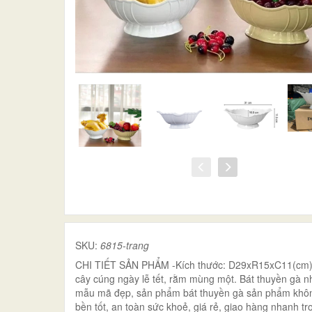
SKU:
6815-trang
CHI TIẾT SẢN PHẨM -Kích thước: D29xR15xC11(cm) B
cây cúng ngày lễ tết, rằm mùng một. Bát thuyền gà n
mẫu mã đẹp, sản phẩm bát thuyền gà sản phẩm không
bền tốt, an toàn sức khoẻ, giá rẻ, giao hàng nhanh 