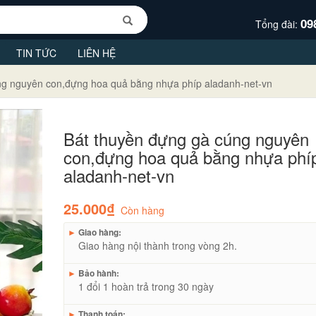
09
Tổng đài:
TIN TỨC
LIÊN HỆ
ng nguyên con,đựng hoa quả bằng nhựa phíp aladanh-net-vn
Bát thuyền đựng gà cúng nguyên
con,đựng hoa quả bằng nhựa phí
aladanh-net-vn
25.000₫
Còn hàng
►
Giao hàng:
Giao hàng nội thành trong vòng 2h.
►
Bảo hành:
1 đổi 1 hoàn trả trong 30 ngày
►
Thanh toán: