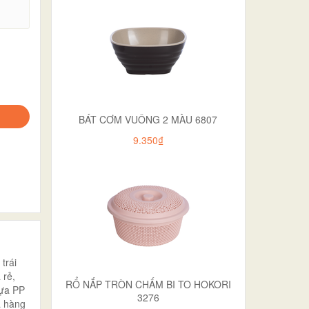
.
BÁT CƠM VUÔNG 2 MÀU 6807
9.350₫
trái
 rẻ,
RỔ NẮP TRÒN CHẤM BI TO HOKORI
hựa PP
3276
a hàng