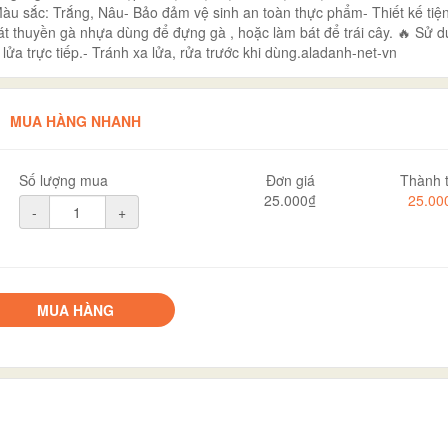
Màu sắc: Trắng, Nâu- Bảo đảm vệ sinh an toàn thực phẩm- Thiết kế tiệ
t thuyền gà nhựa dùng để đựng gà , hoặc làm bát để trái cây. 🔥 Sử 
a trực tiếp.- Tránh xa lửa, rửa trước khi dùng.aladanh-net-vn
MUA HÀNG NHANH
Số lượng mua
Đơn giá
Thành t
25.000₫
25.00
-
+
MUA HÀNG