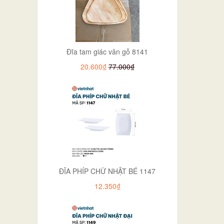
Đĩa tam giác vân gỗ 8141
20.600₫
77.000₫
ĐĨA PHÍP CHỮ NHẬT BÉ 1147
12.350₫