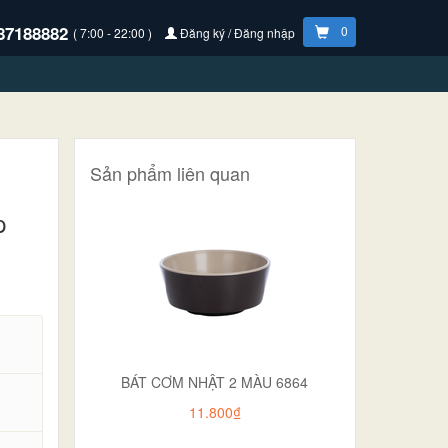
87188882
0
( 7:00 - 22:00 )
Đăng ký / Đăng nhập
Sản phẩm liên quan
p
BÁT CƠM NHẬT 2 MÀU 6864
11.800₫