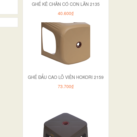
GHẾ KÊ CHÂN CÓ CON LĂN 2135
40.600₫
GHẾ ĐẨU CAO LỖ VIỀN HOKORI 2159
73.700₫