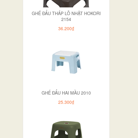
GHẾ ĐẨU THẤP LỖ NHẬT HOKORI
2154
36.200₫
GHẾ ĐẨU HAI MẦU 2010
25.300₫