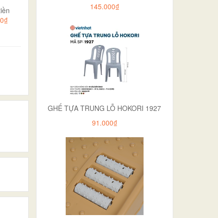
145.000₫
iền
00₫
GHẾ TỰA TRUNG LỖ HOKORI 1927
91.000₫