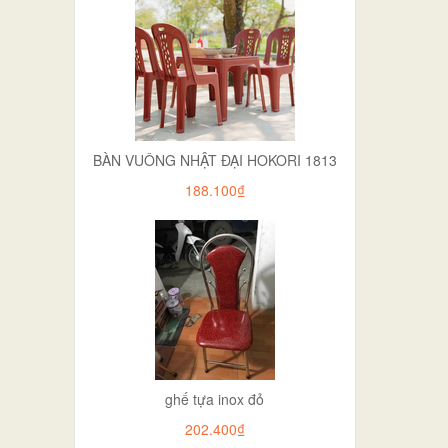
BÀN VUÔNG NHẬT ĐẠI HOKORI 1813
188.100₫
ghế tựa inox đỏ
202.400₫