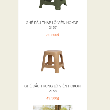
GHẾ ĐẨU THẤP LỖ VIỀN HOKORI
2157
36.200₫
GHẾ ĐẨU TRUNG LỖ VIỀN HOKORI
2158
49.500₫