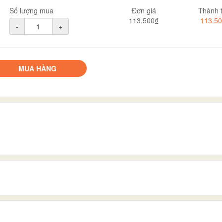
Số lượng mua
Đơn giá
Thành t
113.500₫
113.5
-
+
MUA HÀNG