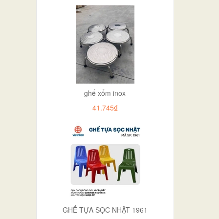
ghế xổm inox
41.745₫
GHẾ TỰA SỌC NHẬT 1961