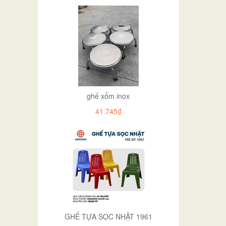
ghế xổm inox
41.745₫
GHẾ TỰA SỌC NHẬT 1961