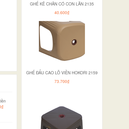
GHẾ KÊ CHÂN CÓ CON LĂN 2135
40.600₫
GHẾ ĐẨU CAO LỖ VIỀN HOKORI 2159
73.700₫
iền
0₫