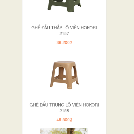
GHẾ ĐẨU THẤP LỖ VIỀN HOKORI
2157
36.200₫
GHẾ ĐẨU TRUNG LỖ VIỀN HOKORI
2158
49.500₫