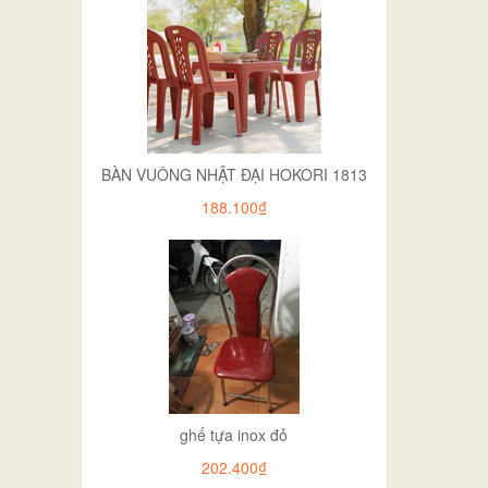
BÀN VUÔNG NHẬT ĐẠI HOKORI 1813
188.100₫
ghế tựa inox đỏ
202.400₫