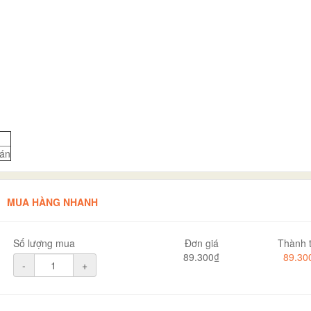
án
MUA HÀNG NHANH
Số lượng mua
Đơn giá
Thành t
89.300₫
89.30
-
+