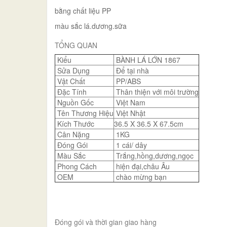
bằng chất liệu PP
màu sắc lá.dương.sữa
TỔNG QUAN
Kiểu
BÀNH LÁ LỚN 1867
Sửa Dụng
Để tại nhà
Vật Chất
PP/ABS
Đặc Tính
Thân thiện với môi trường
Nguồn Gốc
Việt Nam
Tên Thương Hiệu
Việt Nhật
Kích Thước
36.5 X 36.5 X 67.5cm
Cân Nặng
1KG
Đóng Gói
1 cái/ dây
Màu Sắc
Trắng,hồng,dương,ngọc
Phong Cách
hiện đại,châu Âu
OEM
chào mừng bạn
Đóng gói và thời gian giao hàng