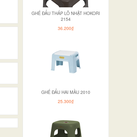
GHẾ ĐẨU THẤP LỖ NHẬT HOKORI
2154
36.200₫
GHẾ ĐẨU HAI MẦU 2010
25.300₫