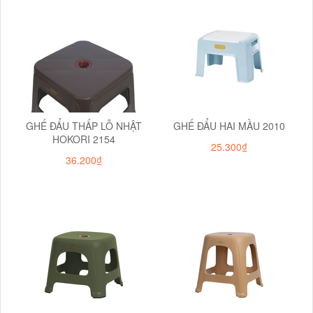
GHẾ ĐẨU THẤP LỖ NHẬT
GHẾ ĐẨU HAI MẦU 2010
HOKORI 2154
25.300₫
36.200₫