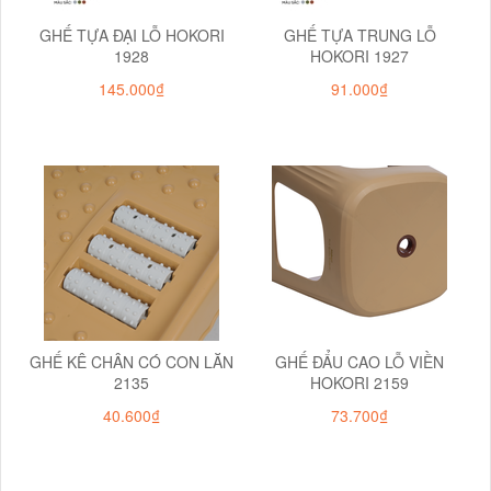
GHẾ TỰA ĐẠI LỖ HOKORI
GHẾ TỰA TRUNG LỖ
1928
HOKORI 1927
145.000₫
91.000₫
GHẾ KÊ CHÂN CÓ CON LĂN
GHẾ ĐẨU CAO LỖ VIỀN
2135
HOKORI 2159
40.600₫
73.700₫