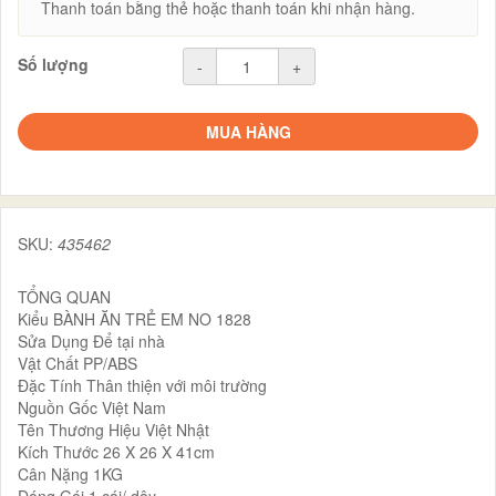
Thanh toán bằng thẻ hoặc thanh toán khi nhận hàng.
Số lượng
-
+
MUA HÀNG
SKU:
435462
TỔNG QUAN
Kiểu BÀNH ĂN TRẺ EM NO 1828
Sửa Dụng Để tại nhà
Vật Chất PP/ABS
Đặc Tính Thân thiện với môi trường
Nguồn Gốc Việt Nam
Tên Thương Hiệu Việt Nhật
Kích Thước 26 X 26 X 41cm
Cân Nặng 1KG
Đóng Gói 1 cái/ dây