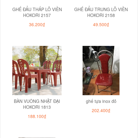
GHẾ ĐẨU THẤP LỖ VIỀN
GHẾ ĐẨU TRUNG LỖ VIỀN
HOKORI 2157
HOKORI 2158
36.200₫
49.500₫
BÀN VUÔNG NHẬT ĐẠI
ghế tựa inox đỏ
HOKORI 1813
202.400₫
188.100₫