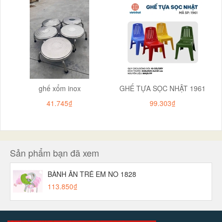
ghế xổm inox
GHẾ TỰA SỌC NHẬT 1961
41.745₫
99.303₫
Sản phẩm bạn đã xem
BÀNH ĂN TRẺ EM NO 1828
113.850₫