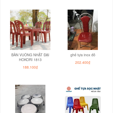
BÀN VUÔNG NHẬT ĐẠI
ghế tựa inox đỏ
HOKORI 1813
202.400₫
188.100₫