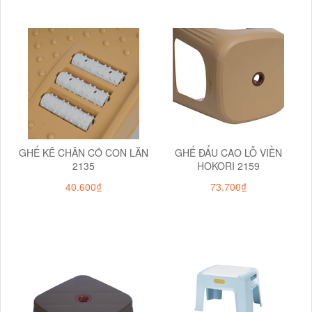
GHẾ KÊ CHÂN CÓ CON LĂN
GHẾ ĐẨU CAO LỖ VIỀN
2135
HOKORI 2159
40.600₫
73.700₫