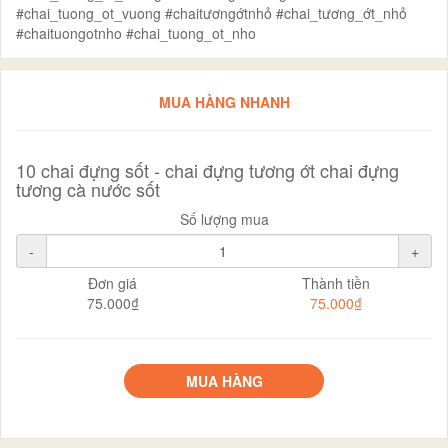
#chai_tuong_ot_vuong #chaitươngớtnhỏ #chai_tương_ớt_nhỏ
#chaituongotnho #chai_tuong_ot_nho
MUA HÀNG NHANH
10 chai đựng sốt - chai đựng tương ớt chai đựng
tương cà nước sốt
Số lượng mua
-
+
Đơn giá
Thành tiền
75.000₫
75.000₫
MUA HÀNG