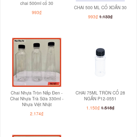
chai 500ml cổ 30
CHAI 500 ML CỔ XOẮN 30
993₫
993₫
1.133₫
Chai Nhựa Tròn Nắp Đen -
CHAI 75ML TRÒN CỔ 28
Chai Nhựa Trà Sữa 330ml -
NGẮN P12-0551
Nhựa Việt Nhật
1.150₫
1.518₫
2.174₫