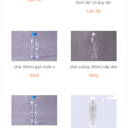
bình đá 12l duy tân
Liên hệ
chai 350ml giọt nước v
chai vuông 350ml nắp đen
920₫
993₫