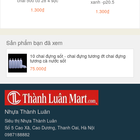
chai 500 cổ 28 4 sọc
xanh -p20.5
1.300₫
1.300₫
Sản phẩm bạn đã xem
10 chai đựng sốt - chai đựng tương ớt chai đựng
tương cà nước sốt
75.000₫
Nhựa Thành Luân
Siêu thị Nhựa Thành Luân
Số 5 Cao Xã, Cao Dương, Thanh Oai, Hà Nội
0987188882