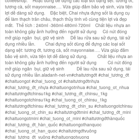
coffeeshop. Hoặc dùng để đựng các loại sốt dạng sệt: tương ớt,
tương cà, sốt mayonnaise…. Vừa giúp đảm bảo vệ sinh, vừa tiện
lợi dễ dàng sử dụng. Đặc biệt, Chai nhựa đựng sốt là dụng cụ
để làm thạch trân châu, thạch thủy tinh vô cùng tiện lợi và đẹp
mắt. Thể tích : 240ml -360ml-480ml-720ml Chất liệu nhựa an
toàn không gây ảnh hưởng đến người sử dụng Có nút đóng
mở giúp ngăn bụi, giữ vệ sinh Dễ lau rửa sau sử dụng, tái sử
dụng nhiều lần. Chai đựng sốt dùng để đựng các loại sốt
dạng sệt: tương ớt, tương cà, sốt mayonnaise…. Vừa giúp đảm
bảo vệ sinh, vừa tiện lợi dễ dàng sử dụng. Chất liệu nhựa an
toàn không gây ảnh hưởng đến người sử dụng Có nút đóng
mở giúp ngăn bụi, giữ vệ sinh Dễ lau rửa sau sử dụng, tái
sử dụng nhiều lần.aladanh-net-vn#chaitươngớt #chai_tương_ớt
#chaituongot #chai_tuong_ot #chaitươngớtnhựa
#chai_tương_ớt_nhựa #chaituongotnhua #chai_tuong_ot_nhua
#chaitươngớtchinsu1kg #chai_tương_ớt_chinsu_1kg
#chaituongotchinsu1kg #chai_tuong_ot_chinsu_1kg
#chaitươngớtchinsu #chai_tương_ớt_chin_su #chaituongotchinsu
#chai_tuong_ot_chin_su #chaitươngớtmini #chai_tương_ớt_mini
#chaituongotmini #chai_tuong_ot_mini #chaitươngớthànquốc
#chai_tương_ớt_hàn_quốc #chaituongothanquoc
#chai_tuong_ot_han_quoc #chaitươngớtvuông
#chai_tương_ớt_vuông #chaituongotvuong