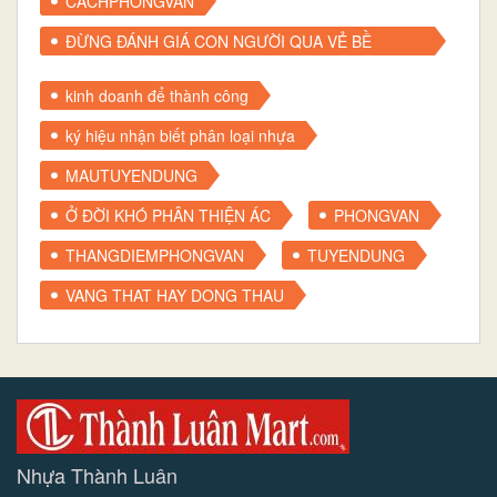
CACHPHONGVAN
ĐỪNG ĐÁNH GIÁ CON NGƯỜI QUA VẺ BỀ
NGOÀI
kinh doanh để thành công
ký hiệu nhận biết phân loại nhựa
MAUTUYENDUNG
Ở ĐỜI KHÓ PHÂN THIỆN ÁC
PHONGVAN
THANGDIEMPHONGVAN
TUYENDUNG
VANG THAT HAY DONG THAU
Nhựa Thành Luân