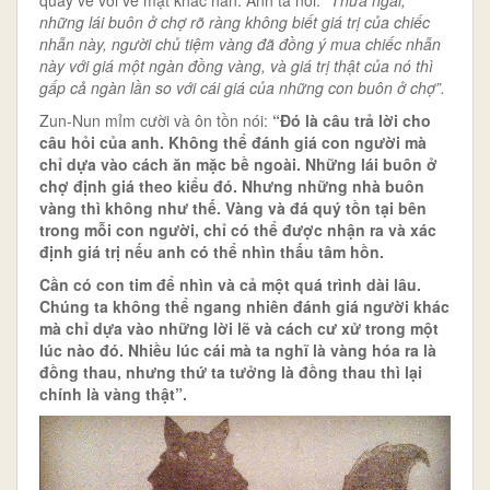
những lái buôn ở chợ rõ ràng không biết giá trị của chiếc
nhẫn này, người chủ tiệm vàng đã đồng ý mua chiếc nhẫn
này với giá một ngàn đồng vàng, và giá trị thật của nó thì
gấp cả ngàn lần so với cái giá của những con buôn ở chợ”.
Zun-Nun mỉm cười và ôn tồn nói:
“Đó là câu trả lời cho
câu hỏi của anh. Không thể đánh giá con người mà
chỉ dựa vào cách ăn mặc bề ngoài. Những lái buôn ở
chợ định giá theo kiểu đó. Nhưng những nhà buôn
vàng thì không như thế. Vàng và đá quý tồn tại bên
trong mỗi con người, chỉ có thể được nhận ra và xác
định giá trị nếu anh có thể nhìn thấu tâm hồn.
Cần có con tim để nhìn và cả một quá trình dài lâu.
Chúng ta không thể ngang nhiên đánh giá người khác
mà chỉ dựa vào những lời lẽ và cách cư xử trong một
lúc nào đó. Nhiều lúc cái mà ta nghĩ là vàng hóa ra là
đồng thau, nhưng thứ ta tưởng là đồng thau thì lại
chính là vàng thật”.