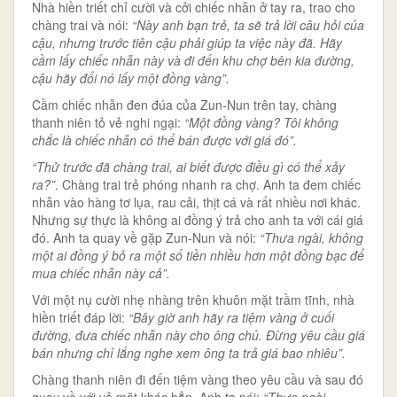
Nhà hiền triết chỉ cười và cởi chiếc nhẫn ở tay ra, trao cho
chàng trai và nói:
“Này anh bạn trẻ, ta sẽ trả lời câu hỏi của
cậu, nhưng trước tiên cậu phải giúp ta việc này đã. Hãy
cầm lấy chiếc nhẫn này và đi đến khu chợ bên kia đường,
cậu hãy đổi nó lấy một đồng vàng”.
Cầm chiếc nhẫn đen đúa của Zun-Nun trên tay, chàng
thanh niên tỏ vẻ nghi ngại:
“Một đồng vàng? Tôi không
chắc là chiếc nhẫn có thể bán được với giá đó”.
“Thử trước đã chàng trai, ai biết được điều gì có thể xảy
ra?”
. Chàng trai trẻ phóng nhanh ra chợ. Anh ta đem chiếc
nhẫn vào hàng tơ lụa, rau cải, thịt cá và rất nhiều nơi khác.
Nhưng sự thực là không ai đồng ý trả cho anh ta với cái giá
đó. Anh ta quay về gặp Zun-Nun và nói:
“Thưa ngài, không
một ai đồng ý bỏ ra một số tiền nhiều hơn một đồng bạc để
mua chiếc nhẫn này cả”.
Với một nụ cười nhẹ nhàng trên khuôn mặt trầm tĩnh, nhà
hiền triết đáp lời:
“Bây giờ anh hãy ra tiệm vàng ở cuối
đường, đưa chiếc nhẫn này cho ông chủ. Đừng yêu cầu giá
bán nhưng chỉ lắng nghe xem ông ta trả giá bao nhiêu”.
Chàng thanh niên đi đến tiệm vàng theo yêu cầu và sau đó
quay về với vẻ mặt khác hẳn. Anh ta nói:
“Thưa ngài,