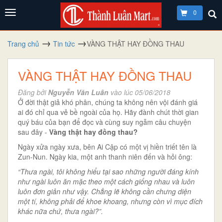
0
Trang chủ
Tin tức
VÀNG THẬT HAY ĐỒNG THAU
VÀNG THẬT HAY ĐỒNG THAU
Đăng bởi
Nguyễn Văn Luân
vào lúc 05/06/2018
Ở đời thật giả khó phân, chúng ta không nên vội đánh giá
ai đó chỉ qua vẻ bề ngoài của họ. Hãy đành chút thời gian
quý báu của bạn để đọc và cùng suy ngẫm câu chuyện
sau đây -
Vàng thật hay đồng thau?
Ngày xửa ngày xưa, bên Ai Cập có một vị hiền triết tên là
Zun-Nun. Ngày kia, một anh thanh niên đến và hỏi ông:
“Thưa ngài, tôi không hiểu tại sao những người đáng kính
như ngài luôn ăn mặc theo một cách giống nhau và luôn
luôn đơn giản như vậy. Chẳng lẽ không cần chưng diện
một tí, không phải để khoe khoang, nhưng còn vì mục đích
khác nữa chứ, thưa ngài?”.