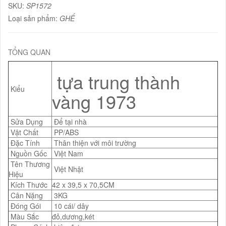
SKU:
SP1572
Loại sản phẩm:
GHẾ
TỔNG QUAN
tựa trung thành
Kiểu
vàng 1973
Sửa Dụng
Để tại nhà
Vật Chất
PP/ABS
Đặc Tính
Thân thiện với môi trường
Nguồn Gốc
Việt Nam
Tên Thương
Việt Nhật
Hiệu
Kích Thước
42 x 39,5 x 70,5CM
Cân Nặng
3KG
Đóng Gói
10 cái/ dây
Màu Sắc
đỏ,dương,két