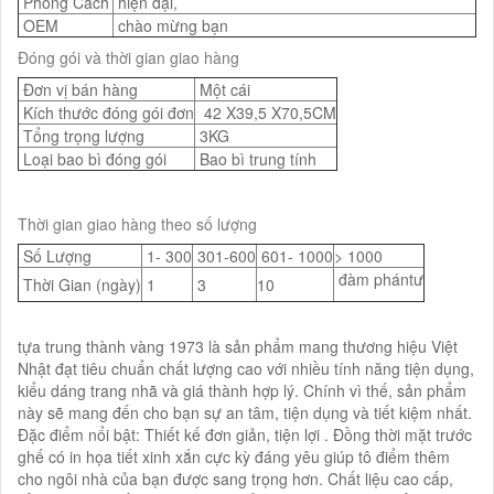
Phong Cách
hiện đại,
OEM
chào mừng bạn
Đóng gói và thời gian giao hàng
Đơn vị bán hàng
Một cái
Kích thước đóng gói đơn
42 X39,5 X70,5CM
Tổng trọng lượng
3KG
Loại bao bì đóng gói
Bao bì trung tính
Thời gian giao hàng theo số lượng
Số Lượng
1- 300
301-600
601- 1000
> 1000
đàm phántư
Thời Gian (ngày)
1
3
10
tựa trung thành vàng 1973 là sản phẩm mang thương hiệu Việt
Nhật đạt tiêu chuẩn chất lượng cao với nhiều tính năng tiện dụng,
kiểu dáng trang nhã và giá thành hợp lý. Chính vì thế, sản phẩm
này sẽ mang đến cho bạn sự an tâm, tiện dụng và tiết kiệm nhất.
Đặc điểm nổi bật: Thiết kế đơn giản, tiện lợi . Đồng thời mặt trước
ghế có in họa tiết xinh xắn cực kỳ đáng yêu giúp tô điểm thêm
cho ngôi nhà của bạn được sang trọng hơn. Chất liệu cao cấp,