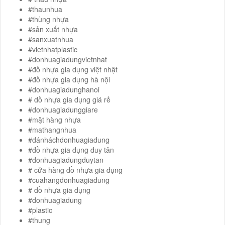
#thaunhua
#thùng nhựa
#sản xuất nhựa
#sanxuatnhua
#vietnhatplastic
#donhuagiadungvietnhat
#đồ nhựa gia dụng việt nhật
#đồ nhựa gia dụng hà nội
#donhuagiadunghanoi
# dồ nhựa gia dụng giá rẻ
#donhuagiadunggiare
#mặt hàng nhựa
#mathangnhua
#dánháchdonhuagiadung
#đồ nhựa gia dụng duy tân
#donhuagiadungduytan
# cửa hàng dồ nhựa gia dụng
#cuahangdonhuagiadung
# dồ nhựa gia dụng
#donhuagiadung
#plastic
#thung