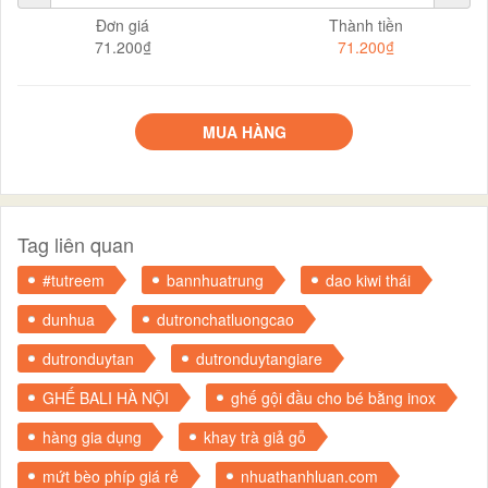
Đơn giá
Thành tiền
71.200₫
71.200₫
MUA HÀNG
Tag liên quan
#tutreem
bannhuatrung
dao kiwi thái
dunhua
dutronchatluongcao
dutronduytan
dutronduytangiare
GHẾ BALI HÀ NỘI
ghế gội đầu cho bé bằng inox
hàng gia dụng
khay trà giả gỗ
mứt bèo phíp giá rẻ
nhuathanhluan.com