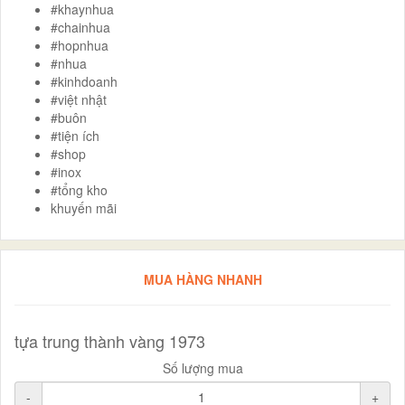
#khaynhua
#chainhua
#hopnhua
#nhua
#kinhdoanh
#việt nhật
#buôn
#tiện ích
#shop
#inox
#tổng kho
khuyến mãi
MUA HÀNG NHANH
tựa trung thành vàng 1973
Số lượng mua
-
+