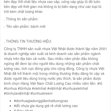
bền đẹp Với chất liệu nhựa cao cấp, cứng cáp giúp tủ đồ luôn
bền đẹp với thời gian mà không lo bị biến dạng như các loại tủ
trôi kém chất lượng khác
. Thông tin sản phẩm:
- Tên sản phẩm: bành mới
. THÔNG TIN THƯƠNG HIỆU:
Công ty TNHH sản xuất nhựa Việt Nhật được thành lập năm 2001
là doanh nghiệp sản xuất và kinh doanh các sản phẩm ngành
nhựa trên địa bàn cả nước. Sau nhiều năm phấn đấu không
ngừng để đem lại cho người tiêu dùng những sản phẩm chất
lượng cao, tích cực đóng góp cho cộng đồng, Công ty nhựa Việt
Nhật đã trở thành một trong những thương thiệu đáng tin cậy và
được người tiêu dùng trong nước yêu thích, là sản phẩm được
bình chọn Hàng Việt Nam Chất Lượng Cao nhiều năm liền. #tủ
#tunhua #tủnhựa #vietnhat #việtnhật #tunhuavietnhat
#tủnhựaviệtnhật #tunhuatreem
#donhuagiadunggiảechatluongcao
#đồ nhựa gia dụng giá rẻ chất lương cao
# thau nhựa