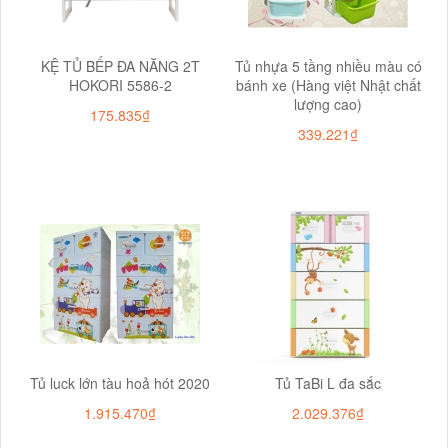
KỆ TỦ BẾP ĐA NĂNG 2T
Tủ nhựa 5 tầng nhiều màu có
HOKORI 5586-2
bánh xe (Hàng việt Nhật chất
lượng cao)
175.835₫
339.221₫
Tủ luck lớn tàu hoả hót 2020
Tủ TaBi L đa sắc
1.915.470₫
2.029.376₫