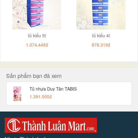
tủ kiểu 5t
tủ kiểu 4t
1.074.448₫
878.319₫
Sản phẩm bạn đã xem
Tủ nhựa Duy Tân TABIS
1.391.500₫