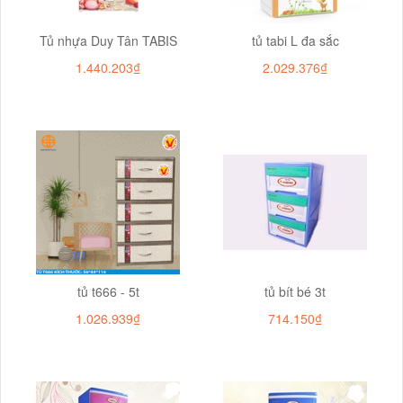
Tủ nhựa Duy Tân TABIS
tủ tabi L đa sắc
1.440.203₫
2.029.376₫
tủ t666 - 5t
tủ bít bé 3t
1.026.939₫
714.150₫