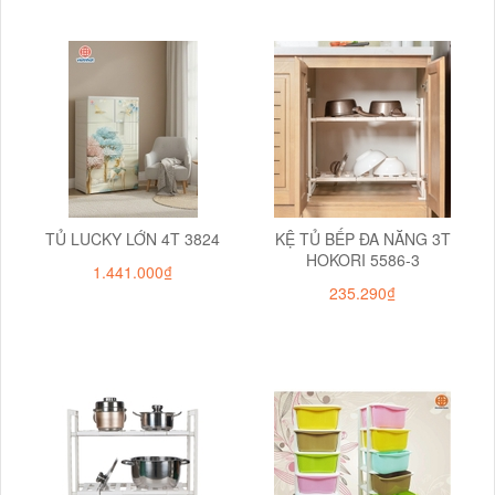
TỦ LUCKY LỚN 4T 3824
KỆ TỦ BẾP ĐA NĂNG 3T
HOKORI 5586-3
1.441.000₫
235.290₫