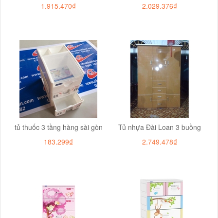
1.915.470₫
2.029.376₫
tủ thuốc 3 tầng hàng sài gòn
Tủ nhựa Đài Loan 3 buồng
183.299₫
2.749.478₫