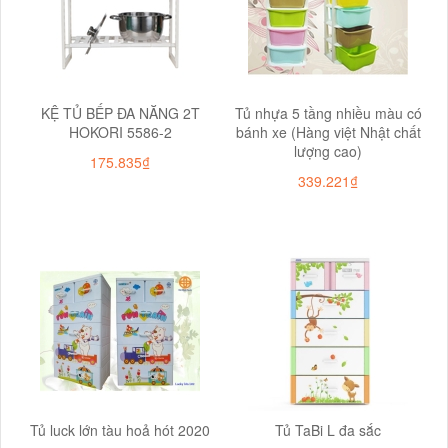
KỆ TỦ BẾP ĐA NĂNG 2T
Tủ nhựa 5 tầng nhiều màu có
HOKORI 5586-2
bánh xe (Hàng việt Nhật chất
lượng cao)
175.835₫
339.221₫
Tủ luck lớn tàu hoả hót 2020
Tủ TaBi L đa sắc