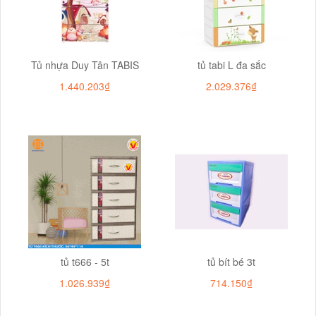
Tủ nhựa Duy Tân TABIS
tủ tabi L đa sắc
1.440.203₫
2.029.376₫
tủ t666 - 5t
tủ bít bé 3t
1.026.939₫
714.150₫