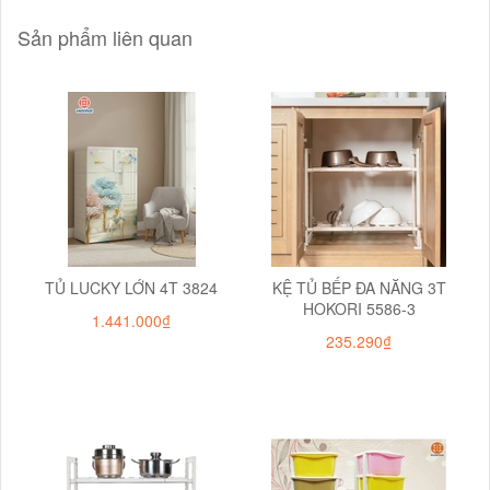
Sản phẩm liên quan
TỦ LUCKY LỚN 4T 3824
KỆ TỦ BẾP ĐA NĂNG 3T
HOKORI 5586-3
1.441.000₫
235.290₫