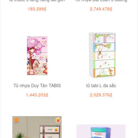
183.299₫
2.749.478₫
Tủ nhựa Duy Tân TABIS
tủ tabi L đa sắc
1.440.203₫
2.029.376₫