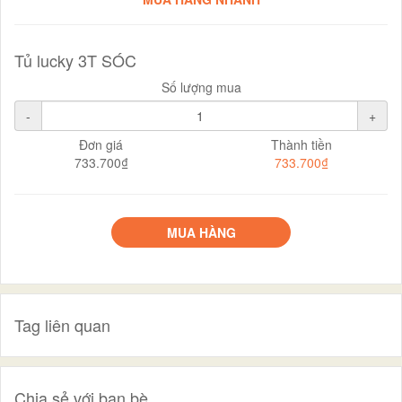
Tủ lucky 3T SÓC
Số lượng mua
-
+
Đơn giá
Thành tiền
733.700₫
733.700₫
MUA HÀNG
Tag liên quan
Chia sẻ với bạn bè