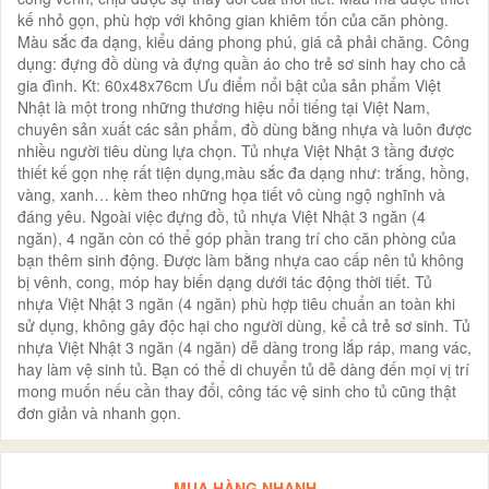
kế nhỏ gọn, phù hợp với không gian khiêm tốn của căn phòng.
Màu sắc đa dạng, kiểu dáng phong phú, giá cả phải chăng. Công
dụng: đựng đồ dùng và đựng quần áo cho trẻ sơ sinh hay cho cả
gia đình. Kt: 60x48x76cm Ưu điểm nổi bật của sản phẩm Việt
Nhật là một trong những thương hiệu nổi tiếng tại Việt Nam,
chuyên sản xuất các sản phẩm, đồ dùng bằng nhựa và luôn được
nhiều người tiêu dùng lựa chọn. Tủ nhựa Việt Nhật 3 tầng được
thiết kế gọn nhẹ rất tiện dụng,màu sắc đa dạng như: trắng, hồng,
vàng, xanh… kèm theo những họa tiết vô cùng ngộ nghĩnh và
đáng yêu. Ngoài việc đựng đồ, tủ nhựa Việt Nhật 3 ngăn (4
ngăn), 4 ngăn còn có thể góp phần trang trí cho căn phòng của
bạn thêm sinh động. Được làm bằng nhựa cao cấp nên tủ không
bị vênh, cong, móp hay biến dạng dưới tác động thời tiết. Tủ
nhựa Việt Nhật 3 ngăn (4 ngăn) phù hợp tiêu chuẩn an toàn khi
sử dụng, không gây độc hại cho người dùng, kể cả trẻ sơ sinh. Tủ
nhựa Việt Nhật 3 ngăn (4 ngăn) dễ dàng trong lắp ráp, mang vác,
hay làm vệ sinh tủ. Bạn có thể di chuyển tủ dễ dàng đến mọi vị trí
mong muốn nếu cần thay đổi, công tác vệ sinh cho tủ cũng thật
đơn giản và nhanh gọn.
MUA HÀNG NHANH