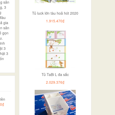
ng sản
g, 3
g
Tủ luck lớn tàu hoả hót 2020
 Màu
1.915.470₫
ả gia
ên sản
ế gọn
u.
inh
ật 3
hật 3
uốn
Tủ TaBi L đa sắc
2.029.376₫
iền
00₫