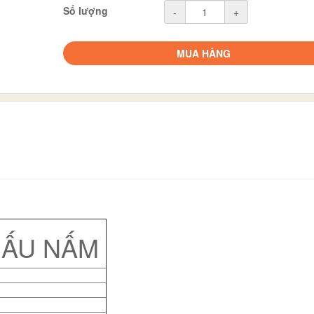
Số lượng
-
+
MUA HÀNG
 GẤU NẤM