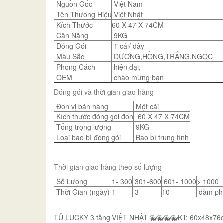
Nguồn Gốc
Việt Nam
Tên Thương Hiệu
Việt Nhật
Kích Thước
60 X 47 X 74CM
Cân Nặng
9KG
Đóng Gói
1 cái/ dây
Màu Sắc
DƯƠNG,HỒNG,TRẮNG,NGỌC
Phong Cách
hiện đại,
OEM
chào mừng bạn
Đóng gói và thời gian giao hàng
Đơn vị bán hàng
Một cái
Kích thước đóng gói đơn
60 X 47 X 74CM
Tổng trọng lượng
9KG
Loại bao bì đóng gói
Bao bì trung tính
Thời gian giao hàng theo số lượng
Số Lượng
1- 300
301-600
601- 1000
> 1000
Thời Gian (ngày)
1
3
10
đàm ph
TỦ LUCKY 3 tầng VIỆT NHẬT 🐳🐳🐳🐳KT: 60x48x76c