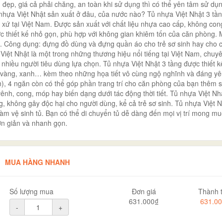
 đẹp, giá cả phải chăng, an toàn khi sử dụng thì có thể yên tâm sử dụ
 nhựa Việt Nhật sản xuất ở đâu, của nước nào? Tủ nhựa Việt Nhật 3 tần
xứ tại Việt Nam. Được sản xuất với chất liệu nhựa cao cấp, không con
ợc thiết kế nhỏ gọn, phù hợp với không gian khiêm tốn của căn phòng.
. Công dụng: đựng đồ dùng và đựng quần áo cho trẻ sơ sinh hay cho c
iệt Nhật là một trong những thương hiệu nổi tiếng tại Việt Nam, chuy
hiều người tiêu dùng lựa chọn. Tủ nhựa Việt Nhật 3 tầng được thiết k
, vàng, xanh… kèm theo những họa tiết vô cùng ngộ nghĩnh và đáng yê
n), 4 ngăn còn có thể góp phần trang trí cho căn phòng của bạn thêm s
nh, cong, móp hay biến dạng dưới tác động thời tiết. Tủ nhựa Việt Nh
, không gây độc hại cho người dùng, kể cả trẻ sơ sinh. Tủ nhựa Việt N
àm vệ sinh tủ. Bạn có thể di chuyển tủ dễ dàng đến mọi vị trí mong m
đơn giản và nhanh gọn.
MUA HÀNG NHANH
Số lượng mua
Đơn giá
Thành t
631.000₫
631.0
-
+