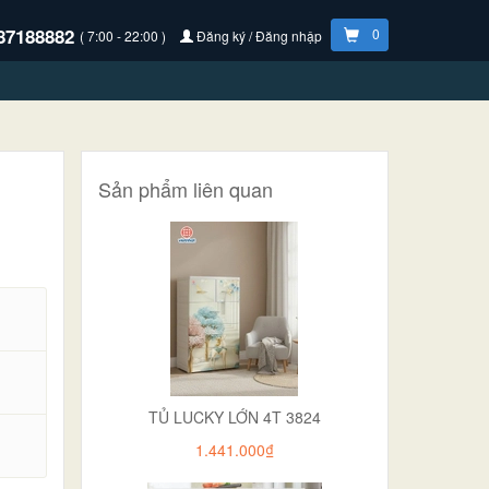
87188882
0
( 7:00 - 22:00 )
Đăng ký / Đăng nhập
Sản phẩm liên quan
TỦ LUCKY LỚN 4T 3824
.
1.441.000₫