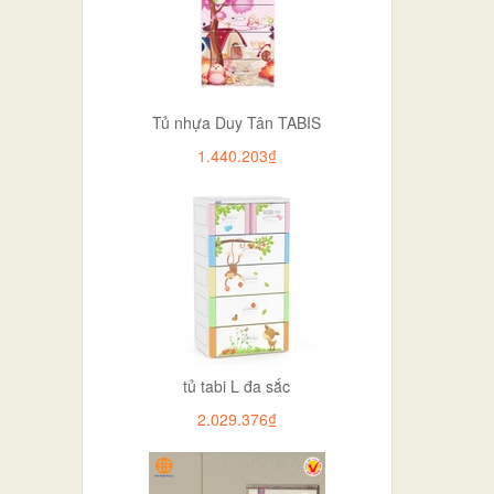
Tủ nhựa Duy Tân TABIS
1.440.203₫
tủ tabi L đa sắc
2.029.376₫