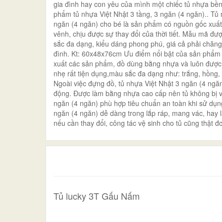
gia đình hay con yêu của mình một chiếc tủ nhựa bền
phẩm tủ nhựa Việt Nhật 3 tầng, 3 ngăn (4 ngăn).. Tủ
ngăn (4 ngăn) cho bé là sản phẩm có nguồn gốc xuất 
vênh, chịu được sự thay đổi của thời tiết. Mẫu mã đư
sắc đa dạng, kiểu dáng phong phú, giá cả phải chăng
đình. Kt: 60x48x76cm Ưu điểm nổi bật của sản phẩm V
xuất các sản phẩm, đồ dùng bằng nhựa và luôn được n
nhẹ rất tiện dụng,màu sắc đa dạng như: trắng, hồng
Ngoài việc đựng đồ, tủ nhựa Việt Nhật 3 ngăn (4 ngă
động. Được làm bằng nhựa cao cấp nên tủ không bị vê
ngăn (4 ngăn) phù hợp tiêu chuẩn an toàn khi sử dụng
ngăn (4 ngăn) dễ dàng trong lắp ráp, mang vác, hay l
nếu cần thay đổi, công tác vệ sinh cho tủ cũng thật 
Tủ lucky 3T Gấu Nấm