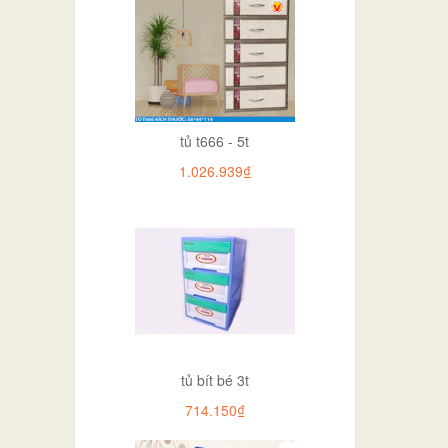
tủ t666 - 5t
1.026.939₫
tủ bít bé 3t
714.150₫