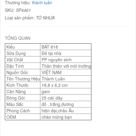
Thương hiệu:
thành luân
SKU:
SP4461
Loại sản phẩm:
TÔ NHỰA
TỔNG QUAN
Kiểu
BÁT 818
Sửa Dụng
Để tại nhà
Vật Chất
PP nguyên sinh
Đặc Tính
Thân thiện với môi trường
Nguồn Gốc
VIỆT NAM
Tên Thương Hiệu
Thành Luân
Kích Thước
18,8 x 6,2 cm
Cân Nặng
gam
Đóng Gói
25 cái/ dây
Màu Sắc
đỏ , trắng,dương
Phong Cách
hiện đại,châu Âu
OEM
chào mừng bạn