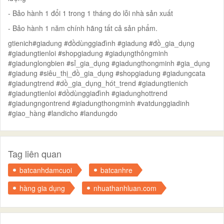
- Bảo hành 1 đổi 1 trong 1 tháng do lỗi nhà sản xuất
- Bảo hành 1 năm chính hãng tất cả sản phẩm.
gtienich#giadung #đồdùnggiađình #giadung #đồ_gia_dụng
#giadungtienloi #shopgiadung #giadụngthôngminh
#giadunglongbien #sỉ_gia_dụng #giadungthongminh #gia_dụng
#giadung #siêu_thị_đồ_gia_dụng #shopgiadung #giadungcata
#giadungtrend #dồ_gia_dụng_hót_trend #giadungtienich
#giadungtienloi #dồdùnggiađình #giadunghottrend
#giadungngontrend #giadungthongminh #vatdunggiadinh
#giao_hàng #landicho #landungdo
Tag liên quan
batcanhdamcuoi
batcanhre
hàng gia dụng
nhuathanhluan.com