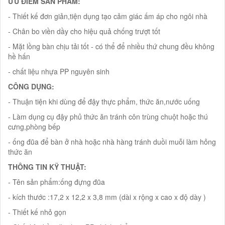
ƯU ĐIỂM SẨN PHẨM:
- Thiết kế đơn giản,tiện dụng tạo cảm giác ấm áp cho ngôi nhà
- Chân bo viền dầy cho hiệu quả chống trượt tốt
- Mặt lồng bàn chịu tải tốt - có thể để nhiều thứ chung đều không
hề hấn
- chất liệu nhựa PP nguyên sinh
CÔNG DỤNG:
- Thuận tiện khi dùng để đậy thực phẩm, thức ăn,nước uống
- Làm dụng cụ đậy phủ thức ăn tránh côn trùng chuột hoặc thú
cưng,phòng bếp
- ống đũa để bàn ở nhà hoặc nhà hàng tránh duồi muỗi làm hỏng
thức ăn
THÔNG TIN KỸ THUẬT:
- Tên sản phẩm:ống đựng đũa
- kích thước :17,2 x 12,2 x 3,8 mm (dài x rộng x cao x độ dày )
- Thiết kế nhỏ gọn