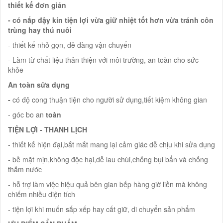
thiết kế đơn giản
- có nắp đậy kín tiện lợi vừa giữ nhiệt tốt hơn vừa tránh côn
trùng hay thú nuôi
- thiết kế nhỏ gọn, dễ dàng vận chuyển
- Làm từ chất liệu thân thiện với môi trường, an toàn cho sức
khỏe
An toàn sửa dụng
-
có độ cong thuận tiện cho người sử dụng,tiết kiệm không gian
- góc bo an
toàn
TIỆN LỢI - THANH LỊCH
- thiết kế hiện đại,bắt mắt mang lại cảm giác dễ chịu khi sửa dụng
- bề mặt mịn,không độc hại,dễ lau chùi,chống bụi bẩn và chống
thấm nước
- hỗ trợ làm việc hiệu quả bên gian bếp hàng giờ liền mà không
chiếm nhiều diện tích
- tiện lợi khi muốn sắp xếp hay cất giữ, di chuyển sản phẩm