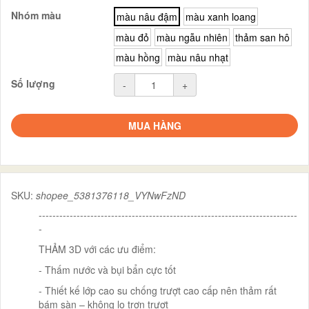
Nhóm màu
màu nâu đậm
màu xanh loang
màu đỏ
màu ngẫu nhiên
thảm san hô
màu hồng
màu nâu nhạt
Số lượng
-
+
MUA HÀNG
SKU:
shopee_5381376118_VYNwFzND
---------------------------------------------------------------------------
-
THẢM 3D với các ưu điểm:
- Thấm nước và bụi bẩn cực tốt
- Thiết kế lớp cao su chống trượt cao cấp nên thảm rất
bám sàn – không lo trơn trượt