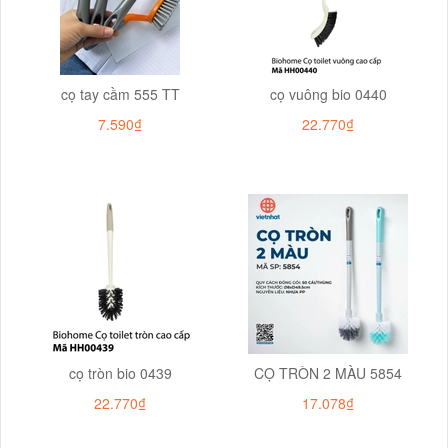
cọ tay cầm 555 TT
cọ vuông bio 0440
7.590₫
22.770₫
cọ tròn bio 0439
CỌ TRÒN 2 MÀU 5854
22.770₫
17.078₫