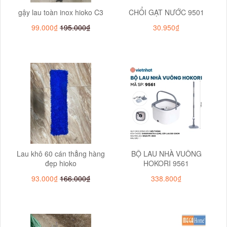
gậy lau toàn inox hioko C3
CHỔI GẠT NƯỚC 9501
99.000₫
195.000₫
30.950₫
Lau khô 60 cán thẳng hàng
BỘ LAU NHÀ VUÔNG
đẹp hioko
HOKORI 9561
93.000₫
166.000₫
338.800₫