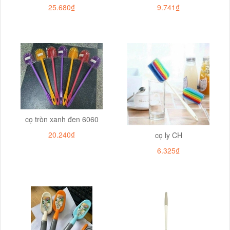
25.680₫
9.741₫
cọ tròn xanh đen 6060
20.240₫
cọ ly CH
6.325₫