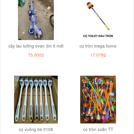
cây lau tường ovan 3m tt mới
cọ tròn mega home
75.000₫
17.078₫
cọ vuông bé 0108
cọ tròn xoắn TT