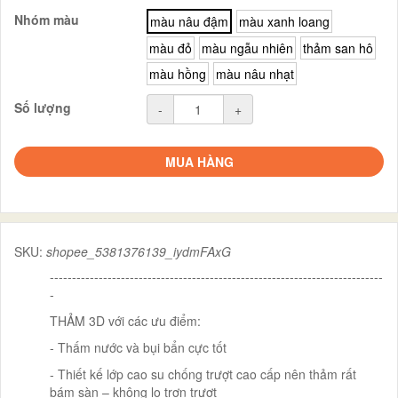
Nhóm màu
màu nâu đậm
màu xanh loang
màu đỏ
màu ngẫu nhiên
thảm san hô
màu hồng
màu nâu nhạt
Số lượng
-
+
MUA HÀNG
SKU:
shopee_5381376139_iydmFAxG
---------------------------------------------------------------------------
-
THẢM 3D với các ưu điểm:
- Thấm nước và bụi bẩn cực tốt
- Thiết kế lớp cao su chống trượt cao cấp nên thảm rất
bám sàn – không lo trơn trượt