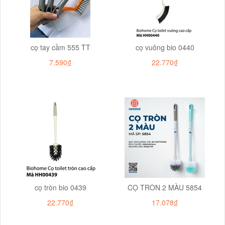
cọ tay cầm 555 TT
cọ vuông bio 0440
7.590₫
22.770₫
cọ tròn bio 0439
CỌ TRÒN 2 MÀU 5854
22.770₫
17.078₫