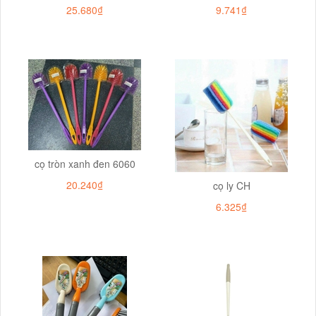
25.680₫
9.741₫
cọ tròn xanh đen 6060
20.240₫
cọ ly CH
6.325₫