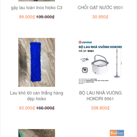
gậy lau toàn inox hioko C3
CHỔI GẠT NƯỚC 9501
99.000₫
195.000₫
30.950₫
Lau khô 60 cán thẳng hàng
BỘ LAU NHÀ VUÔNG
đẹp hioko
HOKORI 9561
93.000₫
166.000₫
338.800₫