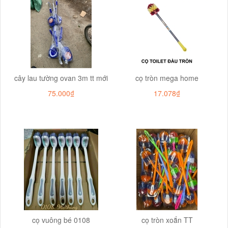
cây lau tường ovan 3m tt mới
cọ tròn mega home
75.000₫
17.078₫
cọ vuông bé 0108
cọ tròn xoắn TT