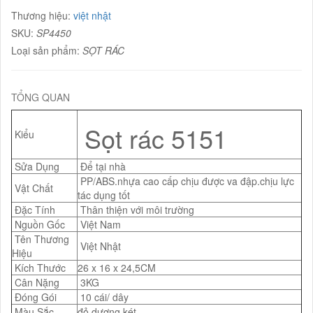
Thương hiệu:
việt nhật
SKU:
SP4450
Loại sản phẩm:
SỌT RÁC
TỔNG QUAN
Sọt rác 5151
Kiểu
Sửa Dụng
Để tại nhà
PP/ABS.nhựa cao cấp chịu được va đập.chịu lực
Vật Chất
tác dụng tốt
Đặc Tính
Thân thiện với môi trường
Nguồn Gốc
Việt Nam
Tên Thương
Việt Nhật
Hiệu
Kích Thước
26 x 16 x 24,5CM
Cân Nặng
3KG
Đóng Gói
10 cái/ dây
Màu Sắc
đỏ,dương,két