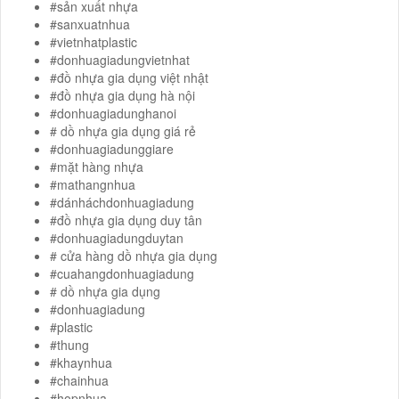
#sản xuất nhựa
#sanxuatnhua
#vietnhatplastic
#donhuagiadungvietnhat
#đồ nhựa gia dụng việt nhật
#đồ nhựa gia dụng hà nội
#donhuagiadunghanoi
# dồ nhựa gia dụng giá rẻ
#donhuagiadunggiare
#mặt hàng nhựa
#mathangnhua
#dánháchdonhuagiadung
#đồ nhựa gia dụng duy tân
#donhuagiadungduytan
# cửa hàng dồ nhựa gia dụng
#cuahangdonhuagiadung
# dồ nhựa gia dụng
#donhuagiadung
#plastic
#thung
#khaynhua
#chainhua
#hopnhua