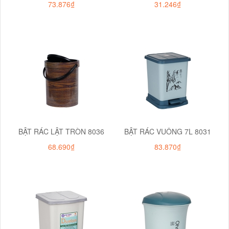
73.876₫
31.246₫
BẬT RÁC LẬT TRÒN 8036
BẬT RÁC VUÔNG 7L 8031
68.690₫
83.870₫