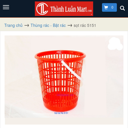
0
Trang chủ
Thùng rác - Bật rác
sọt rác 5151