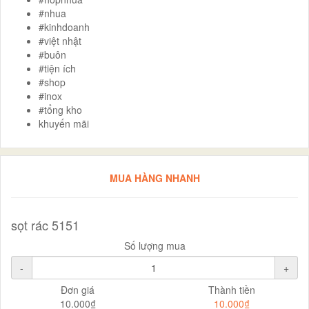
#nhua
#kinhdoanh
#việt nhật
#buôn
#tiện ích
#shop
#inox
#tổng kho
khuyến mãi
MUA HÀNG NHANH
sọt rác 5151
Số lượng mua
-
+
Đơn giá
Thành tiền
10.000₫
10.000₫