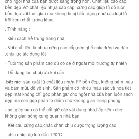
cho ngôi nhà của bạn được sang trọng hơn. Chất liệu cao cấp,
bền đẹp Với chất liệu nhựa cao cấp, cứng cáp giúp tủ đồ luôn
bền đẹp với thời gian mà không lo bị biến dạng như các loại tủ
trôi kém chất lượng khác
. Tính năng ;
- kiểu cách trẻ trung trang nhã
- Với chất liệu là nhựa cứng cao cấp,nên ghế chịu được va đập
,chịu lực tác dụng tốt
- Tuổi thọ sản phẩm cao dù có để ở ngoài môi trường tự nhiên
- Dễ dàng lau chùi,rửa khi cần.
​ bật rác
sản xuất từ chất liệu nhựa PP bền đẹp, không bám màu
và bám mùi, dễ vệ sinh. Sản phẩm có nhiều màu sắc và họa tiết
đẹp mắt không chỉ góp phần giữ cho ngôi nhà của bạn luôn sạch
đẹp mà còn góp phần tô điểm cho không gian trong phòng.
- sọt giúp bạn có thể cất giữ các vật dụng nhỏ,tiếp kiệm cho
không gian sống xung quanh nhà bạn.
- Kết cấu cứng cáp,chắc chắn chịu được trọng lượng cao.
- chịu nhiệt độ lên đến 120*C