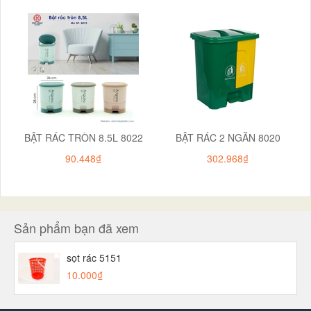
BẬT RÁC TRÒN 8.5L 8022
BẬT RÁC 2 NGĂN 8020
90.448₫
302.968₫
Sản phẩm bạn đã xem
sọt rác 5151
10.000₫