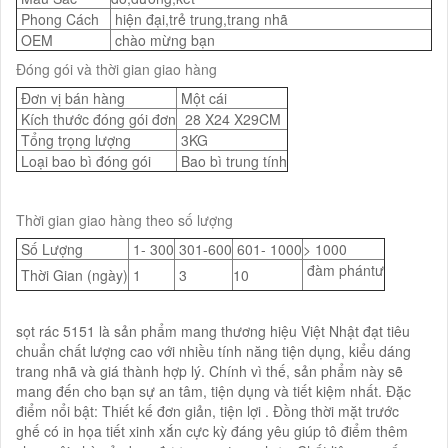
Phong Cách
hiện đại,trẻ trung,trang nhã
OEM
chào mừng bạn
Đóng gói và thời gian giao hàng
Đơn vị bán hàng
Một cái
Kích thước đóng gói đơn
28 X24 X29CM
Tổng trọng lượng
3KG
Loại bao bì đóng gói
Bao bì trung tính
Thời gian giao hàng theo số lượng
Số Lượng
1- 300
301-600
601- 1000
> 1000
đàm phántư
Thời Gian (ngày)
1
3
10
sọt rác 5151 là sản phẩm mang thương hiệu Việt Nhật đạt tiêu
chuẩn chất lượng cao với nhiều tính năng tiện dụng, kiểu dáng
trang nhã và giá thành hợp lý. Chính vì thế, sản phẩm này sẽ
mang đến cho bạn sự an tâm, tiện dụng và tiết kiệm nhất. Đặc
điểm nổi bật: Thiết kế đơn giản, tiện lợi . Đồng thời mặt trước
ghế có in họa tiết xinh xắn cực kỳ đáng yêu giúp tô điểm thêm