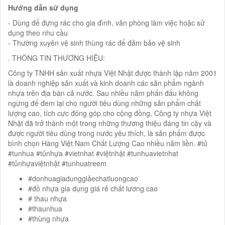
Hướng dẫn sử dụng
- Dùng để đựng rác cho gia đình, văn phòng làm việc hoặc sử
dụng theo nhu cầu
- Thường xuyên vệ sinh thùng rác để đảm bảo vệ sinh
. THÔNG TIN THƯƠNG HIỆU:
Công ty TNHH sản xuất nhựa Việt Nhật được thành lập năm 2001
là doanh nghiệp sản xuất và kinh doanh các sản phẩm ngành
nhựa trên địa bàn cả nước. Sau nhiều năm phấn đấu không
ngừng để đem lại cho người tiêu dùng những sản phẩm chất
lượng cao, tích cực đóng góp cho cộng đồng, Công ty nhựa Việt
Nhật đã trở thành một trong những thương thiệu đáng tin cậy và
được người tiêu dùng trong nước yêu thích, là sản phẩm được
bình chọn Hàng Việt Nam Chất Lượng Cao nhiều năm liền. #tủ
#tunhua #tủnhựa #vietnhat #việtnhật #tunhuavietnhat
#tủnhựaviệtnhật #tunhuatreem
#donhuagiadunggiảechatluongcao
#đồ nhựa gia dụng giá rẻ chất lương cao
# thau nhựa
#thaunhua
#thùng nhựa