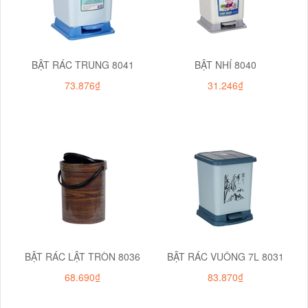
BẬT RÁC TRUNG 8041
BẬT NHÍ 8040
73.876₫
31.246₫
BẬT RÁC LẬT TRÒN 8036
BẬT RÁC VUÔNG 7L 8031
68.690₫
83.870₫