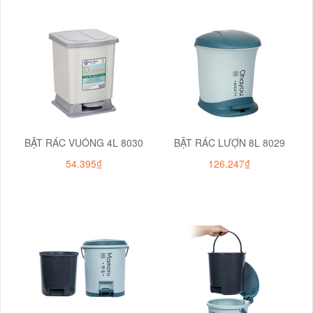
BẬT RÁC VUÔNG 4L 8030
BẬT RÁC LƯỢN 8L 8029
54.395₫
126.247₫