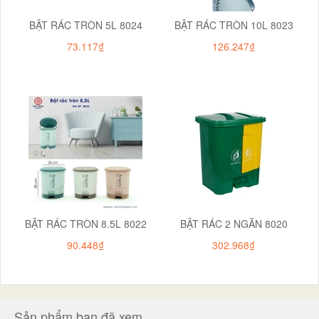
BẬT RÁC TRÒN 5L 8024
BẬT RÁC TRÒN 10L 8023
73.117₫
126.247₫
BẬT RÁC TRÒN 8.5L 8022
BẬT RÁC 2 NGĂN 8020
90.448₫
302.968₫
Sản phẩm bạn đã xem