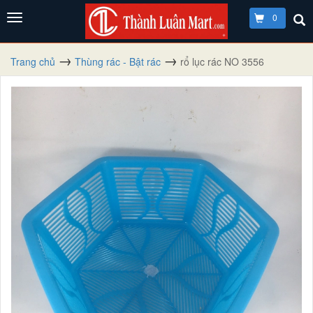
0
Trang chủ
Thùng rác - Bật rác
rổ lục rác NO 3556