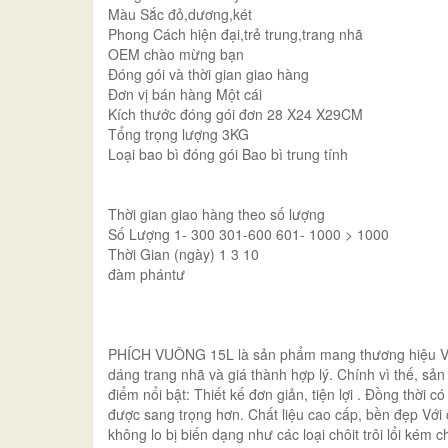
Màu Sắc đỏ,dương,két
Phong Cách hiện đại,trẻ trung,trang nhã
OEM chào mừng bạn
Đóng gói và thời gian giao hàng
Đơn vị bán hàng Một cái
Kích thước đóng gói đơn 28 X24 X29CM
Tổng trọng lượng 3KG
Loại bao bì đóng gói Bao bì trung tính
Thời gian giao hàng theo số lượng
Số Lượng 1- 300 301-600 601- 1000 > 1000
Thời Gian (ngày) 1 3 10
đàm phántư
PHÍCH VUÔNG 15L là sản phẩm mang thương hiệu Việt 
dáng trang nhã và giá thành hợp lý. Chính vì thế, sả
điểm nổi bật: Thiết kế đơn giản, tiện lợi . Đồng thời 
được sang trọng hơn. Chất liệu cao cấp, bền đẹp Với 
không lo bị biến dạng như các loại chôit trôi lổi kém 