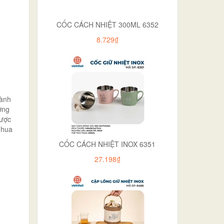
CỐC CÁCH NHIỆT 300ML 6352
8.729₫
gành
ợng
được
nhua
CỐC CÁCH NHIỆT INOX 6351
27.198₫