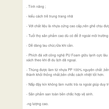
. Tính năng ;
- kiểu cách trẻ trung trang nhã
- Với chất liệu là nhựa cứng cao cấp,nên ghế chịu đượ
- Tuổi thọ sản phẩm cao dù có để ở ngoài môi trường
- Dễ dàng lau chùi,rửa khi cần.
- Phích đá với công nghệ PU Foam giữu lạnh cực lâu 36
xách theo khi đi du lịch dã ngoại.
- Thùng được làm từ nhựa PP 100% nguyên chất ,bền d
thành khối thống nhất,bền chắc cách nhiệt tốt hơn.
- Nắp đậy kín không làm nước trà ra ngoài giúp duy tr
- Sản phẩm san toàn bền chắc hợp vệ sinh.
-ng lượng cao.