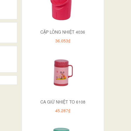
CẶP LỒNG NHIỆT 4036
36.053₫
CA GIỮ NHIỆT TO 6108
45.287₫