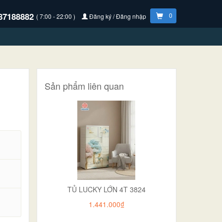
87188882
0
( 7:00 - 22:00 )
Đăng ký / Đăng nhập
Sản phẩm liên quan
TỦ LUCKY LỚN 4T 3824
.
1.441.000₫