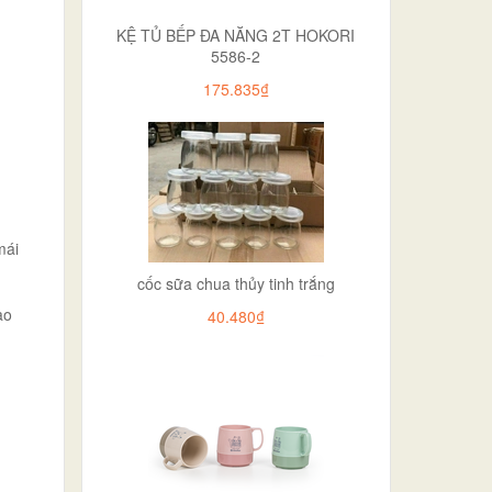
KỆ TỦ BẾP ĐA NĂNG 2T HOKORI
5586-2
175.835₫
mái
cốc sữa chua thủy tinh trắng
ạo
40.480₫