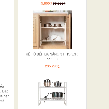
15.800₫
36.000₫
KỆ TỦ BẾP ĐA NĂNG 3T HOKORI
5586-3
235.290₫
iểu
t. Đặc
của bạn
 mà