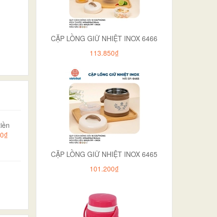
CẶP LỒNG GIỮ NHIỆT INOX 6466
113.850₫
iền
00₫
CẶP LỒNG GIỮ NHIỆT INOX 6465
101.200₫