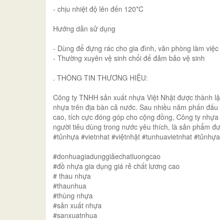
- chịu nhiệt độ lên đến 120*C
Hướng dẫn sử dụng
- Dùng để đựng rác cho gia đình, văn phòng làm việ
- Thường xuyên vệ sinh chổi để đảm bảo vệ sinh
. THÔNG TIN THƯƠNG HIỆU:
Công ty TNHH sản xuất nhựa Việt Nhật được thành l
nhựa trên địa bàn cả nước. Sau nhiều năm phấn đấu
cao, tích cực đóng góp cho cộng đồng, Công ty nhựa 
người tiêu dùng trong nước yêu thích, là sản phẩm 
#tủnhựa #vietnhat #việtnhật #tunhuavietnhat #tủnhự
#donhuagiadunggiảechatluongcao
#đồ nhựa gia dụng giá rẻ chất lương cao
# thau nhựa
#thaunhua
#thùng nhựa
#sản xuất nhựa
#sanxuatnhua