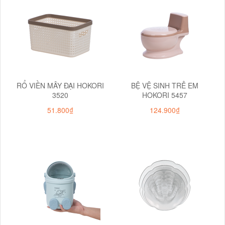
RỔ VIỀN MÂY ĐẠI HOKORI
BỆ VỆ SINH TRẺ EM
3520
HOKORI 5457
51.800₫
124.900₫