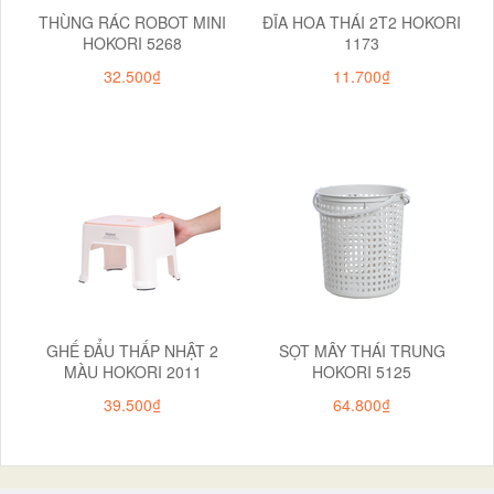
THÙNG RÁC ROBOT MINI
ĐĨA HOA THÁI 2T2 HOKORI
HOKORI 5268
1173
32.500₫
11.700₫
GHẾ ĐẨU THẤP NHẬT 2
SỌT MÂY THÁI TRUNG
MÀU HOKORI 2011
HOKORI 5125
39.500₫
64.800₫