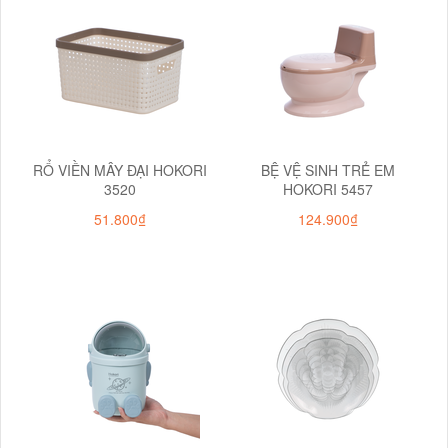
RỔ VIỀN MÂY ĐẠI HOKORI
BỆ VỆ SINH TRẺ EM
3520
HOKORI 5457
51.800₫
124.900₫