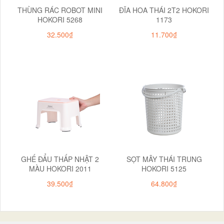
THÙNG RÁC ROBOT MINI
ĐĨA HOA THÁI 2T2 HOKORI
HOKORI 5268
1173
32.500₫
11.700₫
GHẾ ĐẨU THẤP NHẬT 2
SỌT MÂY THÁI TRUNG
MÀU HOKORI 2011
HOKORI 5125
39.500₫
64.800₫