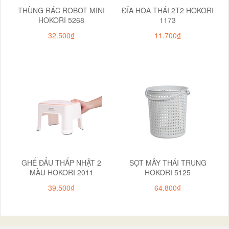
THÙNG RÁC ROBOT MINI
ĐĨA HOA THÁI 2T2 HOKORI
HOKORI 5268
1173
32.500₫
11.700₫
GHẾ ĐẨU THẤP NHẬT 2
SỌT MÂY THÁI TRUNG
MÀU HOKORI 2011
HOKORI 5125
39.500₫
64.800₫