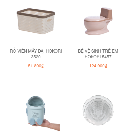
RỔ VIỀN MÂY ĐẠI HOKORI
BỆ VỆ SINH TRẺ EM
3520
HOKORI 5457
51.800₫
124.900₫