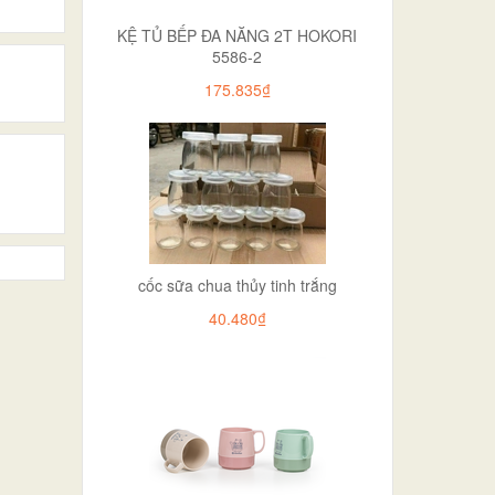
KỆ TỦ BẾP ĐA NĂNG 2T HOKORI
5586-2
175.835₫
cốc sữa chua thủy tinh trắng
40.480₫