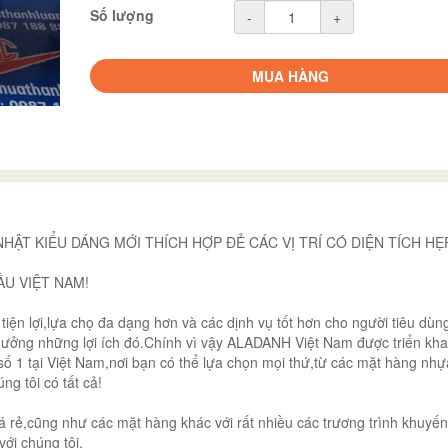
Số lượng
-
+
MUA HÀNG
 NHẬT KIỂU DÁNG MỚI THÍCH HỢP ĐẺ CÁC VỊ TRÍ CÓ DIỆN TÍCH H
U VIỆT NAM!
tiện lợi,lựa chọ đa dạng hơn và các dịnh vụ tốt hơn cho người tiêu dùn
ưởng những lợi ích đó.Chính vì vậy ALADANH Việt Nam được triển khai
 1 tại Việt Nam,nơi bạn có thể lựa chọn mọi thứ,từ các mặt hàng nhự
g tôi có tất cả!
rẻ,cũng như các mặt hàng khác với rất nhiều các trương trình khuyế
ới chúng tôi.