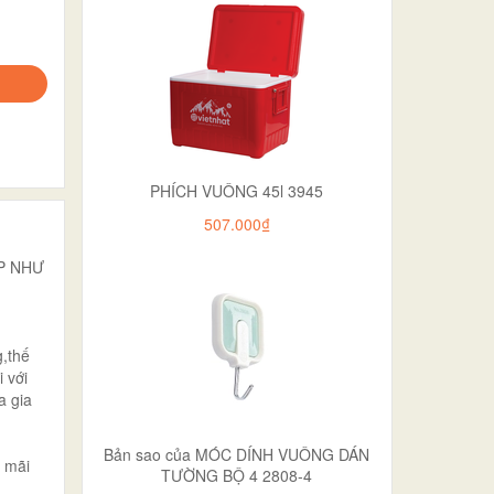
PHÍCH VUÔNG 45l 3945
507.000₫
ẸP NHƯ
g,thế
 với
a gia
Bản sao của MÓC DÍNH VUÔNG DÁN
n mãi
TƯỜNG BỘ 4 2808-4