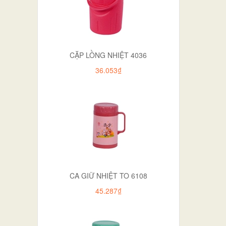
CẶP LỒNG NHIỆT 4036
36.053₫
CA GIỮ NHIỆT TO 6108
45.287₫