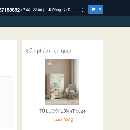
87188882
0
( 7:00 - 22:00 )
Đăng ký / Đăng nhập
Sản phẩm liên quan
TỦ LUCKY LỚN 4T 3824
.
1.441.000₫