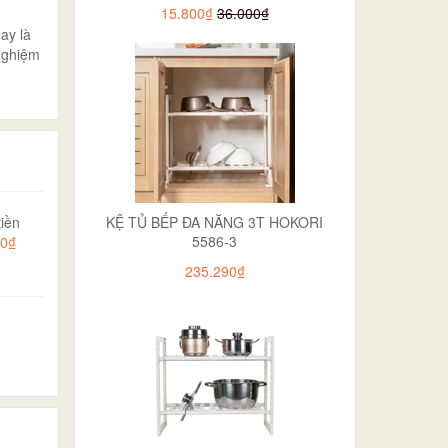
15.800₫
36.000₫
ay là
nghiệm
KỆ TỦ BẾP ĐA NĂNG 3T HOKORI
iền
5586-3
00₫
235.290₫