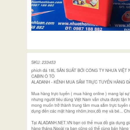
SKU:
233453
phích đá 18L SẢN SUẤT BỚI CÔNG TY NHƯA VIỆT
CABIN Ô TÔ
ALADANH - KÊNH MUA SẮM TRỰC TUYẾN HÀNG ĐẦ
Mua hàng trực tuyến ( mua hàng online ) mang lại sự 
nhưng người tiêu dùng Việt Nam vẫn chưa được tận h
mong muốn trở thành trung tâm mua sắm trực tuyến số
dụng đến các mặt hàng nhôm,inox,đồ mẹ và bé... Chún
Tại ALADANH.NET.VN bạn có thể mua đồ gia dụng giá 
hàng tháng.Ngoài ra bạn cũng có thể cùng bán hàng v