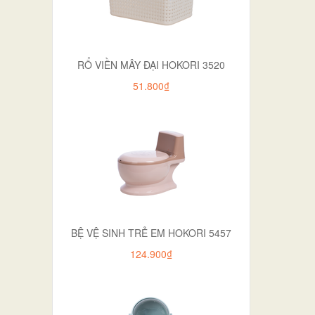
RỔ VIỀN MÂY ĐẠI HOKORI 3520
51.800₫
BỆ VỆ SINH TRẺ EM HOKORI 5457
124.900₫