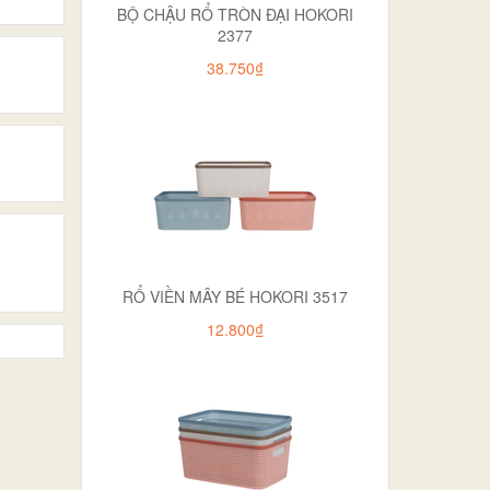
BỘ CHẬU RỔ TRÒN ĐẠI HOKORI
2377
38.750₫
RỔ VIỀN MÂY BÉ HOKORI 3517
12.800₫