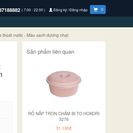
87188882
0
( 7:00 - 22:00 )
Đăng ký / Đăng nhập
e thoát nước - Màu xanh dương nhạt
Sản phẩm liên quan
t
h
RỔ NẮP TRÒN CHẤM BI TO HOKORI
3276
31.100₫