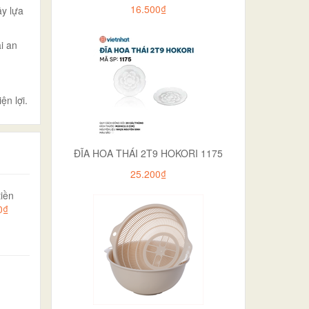
16.500₫
ậy lựa
i an
n lợi.
ĐĨA HOA THÁI 2T9 HOKORI 1175
25.200₫
iền
0₫