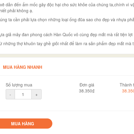
xẽ dẫn đến ẩm mốc gây độc hại cho sức khỏe của chúng ta,chính vì v
hiết phải không ạ.
húng ta cần phải lựa chọn những loại ống đũa sao cho đẹp và nhựa phả
hựa giả mây đan phong cách Hàn Quốc vô cùng đẹp mắt mà rất tiện lợi
 những thợ khuôn tay ghề giỏi nhất để làm ra sản phẩm đẹp mắt mà tiệ
MUA HÀNG NHANH
Số lượng mua
Đơn giá
Thành t
38.350₫
38.35
-
+
MUA HÀNG