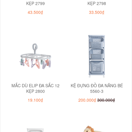
KẸP 2799
KẸP 2798
43.500₫
33.500₫
MẮC DÙ ELIP ĐA SẮC 12
KỆ ĐỰNG ĐỒ ĐA NĂNG BÉ
KẸP 2800
5560-3
19.100₫
200.000₫
300.000₫