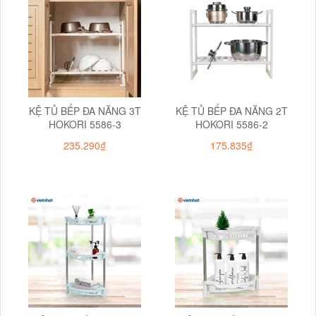
KỆ TỦ BẾP ĐA NĂNG 3T
KỆ TỦ BẾP ĐA NĂNG 2T
HOKORI 5586-3
HOKORI 5586-2
235.290₫
175.835₫