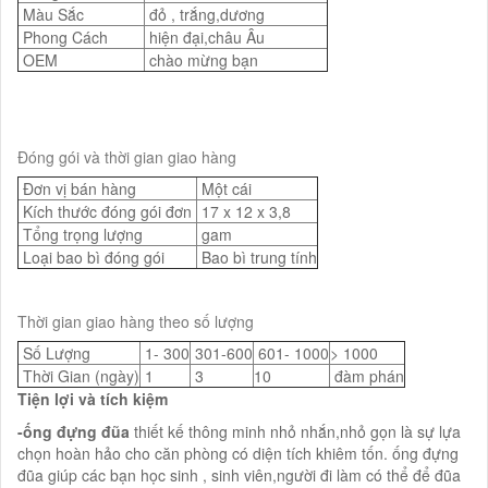
Màu Sắc
đỏ , trắng,dương
Phong Cách
hiện đại,châu Âu
OEM
chào mừng bạn
Đóng gói và thời gian giao hàng
Đơn vị bán hàng
Một cái
Kích thước đóng gói đơn
17 x 12 x 3,8
Tổng trọng lượng
gam
Loại bao bì đóng gói
Bao bì trung tính
Thời gian giao hàng theo số lượng
Số Lượng
1- 300
301-600
601- 1000
> 1000
Thời Gian (ngày)
1
3
10
đàm phán
Tiện lợi và tích kiệm
-ống đựng đũa
thiết kế thông minh nhỏ nhắn,nhỏ gọn là sự lựa
chọn hoàn hảo cho căn phòng có diện tích khiêm tốn. ống đựng
đũa giúp các bạn học sinh , sinh viên,người đi làm có thể để đũa