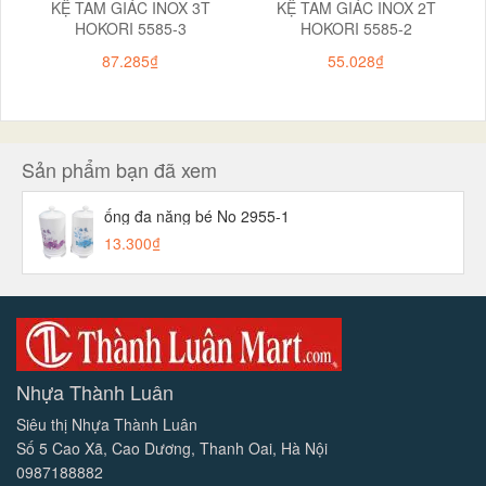
KỆ TAM GIÁC INOX 3T
KỆ TAM GIÁC INOX 2T
HOKORI 5585-3
HOKORI 5585-2
87.285₫
55.028₫
Sản phẩm bạn đã xem
ống đa năng bé No 2955-1
13.300₫
Nhựa Thành Luân
Siêu thị Nhựa Thành Luân
Số 5 Cao Xã, Cao Dương, Thanh Oai, Hà Nội
0987188882