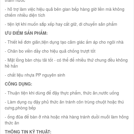
- hỗ trợ làm việc hiệu quả bên gian bếp hàng giờ liền mà không
chiếm nhiều diện tích
- tiện lợi khi muốn sắp xếp hay cất giữ, di chuyển sản phẩm
ƯU ĐIỂM SẨN PHẨM:
- Thiết kế đơn giản,tiện dụng tạo cảm giác ấm áp cho ngôi nhà
- Chân bo viền dầy cho hiệu quả chống trượt tốt
- Mặt lồng bàn chịu tải tốt - có thể để nhiều thứ chung đều không
hề hấn
- chất liệu nhựa PP nguyên sinh
CÔNG DỤNG:
- Thuận tiện khi dùng để đậy thực phẩm, thức ăn,nước uống
- Làm dụng cụ đậy phủ thức ăn tránh côn trùng chuột hoặc thú
cưng,phòng bếp
- ống đũa để bàn ở nhà hoặc nhà hàng tránh duồi muỗi làm hỏng
thức ăn
THÔNG TIN KỸ THUẬT: