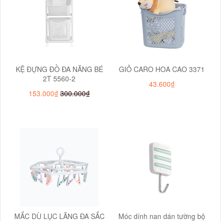
KỆ ĐỰNG ĐỒ ĐA NĂNG BÉ
GIỎ CARO HOA CAO 3371
2T 5560-2
43.600₫
153.000₫
300.000₫
MẮC DÙ LỤC LĂNG ĐA SẮC
Móc dính nan dán tường bộ