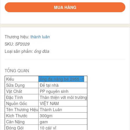
MUA HÀNG
Thương hiệu:
thành luân
SKU:
SP2029
Loại sản phẩm:
ống đũa
TỔNG QUAN
Kiểu
ống đa năng bé 2955 -1
Sửa Dụng
Để tại nhà
Vật Chất
PP nguyên sinh
Đặc Tính
Thân thiện với môi trường
Nguồn Gốc
VIỆT NAM
Tên Thương Hiệu
Thành Luân
Kích Thước
300gm
Cân Nặng
gam
Đóng Gói
10 cái/ vỉ