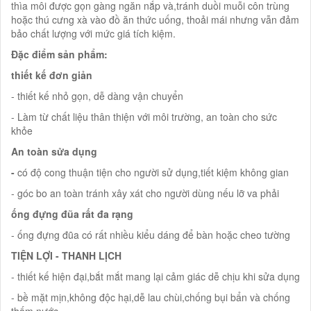
thìa môi được gọn gàng ngăn nắp và,tránh duồi muỗi côn trùng
hoặc thú cưng xà vào đồ ăn thức uống, thoải mái nhưng vẫn đảm
bảo chất lượng với mức giá tích kiệm.
Đặc điểm sản phẩm:
thiết kế đơn giản
- thiết kế nhỏ gọn, dễ dàng vận chuyển
- Làm từ chất liệu thân thiện với môi trường, an toàn cho sức
khỏe
An toàn sửa dụng
-
có độ cong thuận tiện cho người sử dụng,tiết kiệm không gian
- góc bo an toàn tránh xây xát cho người dùng nếu lỡ va phải
ống đựng đũa rất đa rạng
- ống đựng đũa có rất nhiều kiểu dáng để bàn hoặc cheo tường
TIỆN LỢI - THANH LỊCH
- thiết kế hiện đại,bắt mắt mang lại cảm giác dễ chịu khi sửa dụng
- bề mặt mịn,không độc hại,dễ lau chùi,chống bụi bẩn và chống
thấm nước