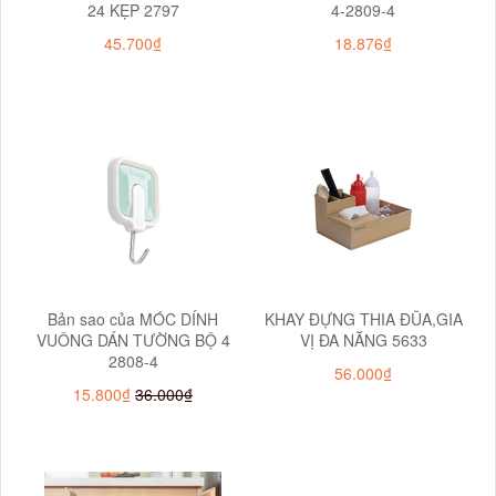
24 KẸP 2797
4-2809-4
45.700₫
18.876₫
Bản sao của MÓC DÍNH
KHAY ĐỰNG THIA ĐŨA,GIA
VUÔNG DÁN TƯỜNG BỘ 4
VỊ ĐA NĂNG 5633
2808-4
56.000₫
15.800₫
36.000₫