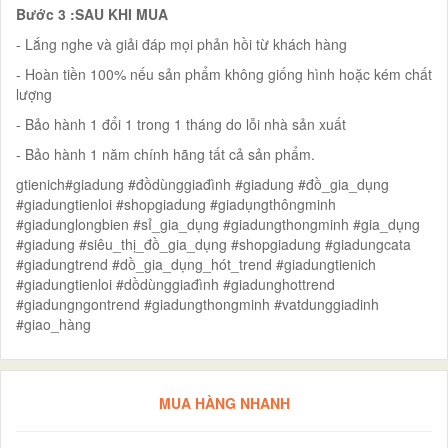
Bước 3 :SAU KHI MUA
- Lắng nghe và giải đáp mọi phản hồi từ khách hàng
- Hoàn tiền 100% nếu sản phẩm không giống hình hoặc kém chất
lượng
- Bảo hành 1 đổi 1 trong 1 tháng do lỗi nhà sản xuất
- Bảo hành 1 năm chính hãng tất cả sản phẩm.
gtienich#giadung #đồdùnggiađình #giadung #đồ_gia_dụng
#giadungtienloi #shopgiadung #giadụngthôngminh
#giadunglongbien #sỉ_gia_dụng #giadungthongminh #gia_dụng
#giadung #siêu_thị_đồ_gia_dụng #shopgiadung #giadungcata
#giadungtrend #dồ_gia_dụng_hót_trend #giadungtienich
#giadungtienloi #dồdùnggiađình #giadunghottrend
#giadungngontrend #giadungthongminh #vatdunggiadinh
#giao_hàng
MUA HÀNG NHANH