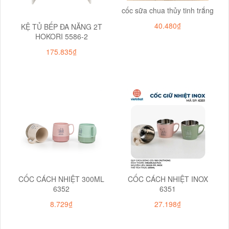
cốc sữa chua thủy tinh trắng
40.480₫
KỆ TỦ BẾP ĐA NĂNG 2T
HOKORI 5586-2
175.835₫
CỐC CÁCH NHIỆT 300ML
CỐC CÁCH NHIỆT INOX
6352
6351
8.729₫
27.198₫