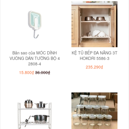
Bản sao của MÓC DÍNH
KỆ TỦ BẾP ĐA NĂNG 3T
VUÔNG DÁN TƯỜNG BỘ 4
HOKORI 5586-3
2808-4
235.290₫
15.800₫
36.000₫