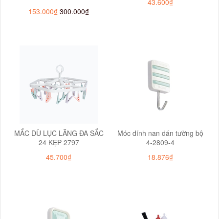
43.600₫
153.000₫
300.000₫
MẮC DÙ LỤC LĂNG ĐA SẮC
Móc dính nan dán tường bộ
24 KẸP 2797
4-2809-4
45.700₫
18.876₫