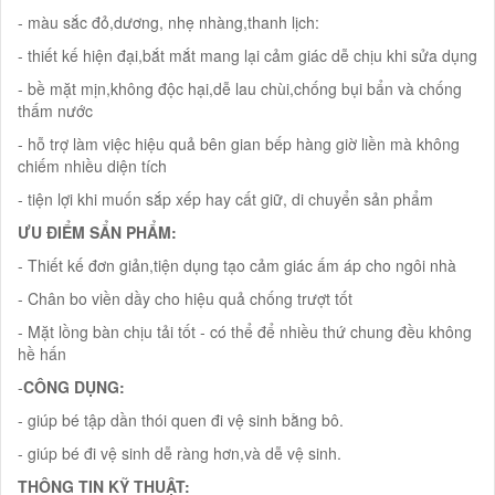
- màu sắc đỏ,dương, nhẹ nhàng,thanh lịch:
- thiết kế hiện đại,bắt mắt mang lại cảm giác dễ chịu khi sửa dụng
- bề mặt mịn,không độc hại,dễ lau chùi,chống bụi bẩn và chống
thấm nước
- hỗ trợ làm việc hiệu quả bên gian bếp hàng giờ liền mà không
chiếm nhiều diện tích
- tiện lợi khi muốn sắp xếp hay cất giữ, di chuyển sản phẩm
ƯU ĐIỂM SẨN PHẨM:
- Thiết kế đơn giản,tiện dụng tạo cảm giác ấm áp cho ngôi nhà
- Chân bo viền dầy cho hiệu quả chống trượt tốt
- Mặt lồng bàn chịu tải tốt - có thể để nhiều thứ chung đều không
hề hấn
-
CÔNG DỤNG:
- giúp bé tập dần thói quen đi vệ sinh bằng bô.
- giúp bé đi vệ sinh dễ ràng hơn,và dễ vệ sinh.
THÔNG TIN KỸ THUẬT: