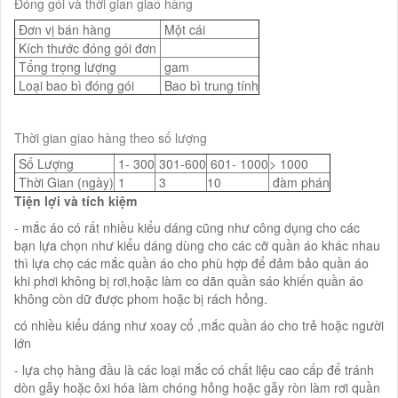
Đóng gói và thời gian giao hàng
Đơn vị bán hàng
Một cái
Kích thước đóng gói đơn
Tổng trọng lượng
gam
Loại bao bì đóng gói
Bao bì trung tính
Thời gian giao hàng theo số lượng
Số Lượng
1- 300
301-600
601- 1000
> 1000
Thời Gian (ngày)
1
3
10
đàm phán
Tiện lợi và tích kiệm
- mắc áo có rất nhiều kiểu dáng cũng như công dụng cho các
bạn lựa chọn như kiểu dáng dùng cho các cỡ quần áo khác nhau
thì lựa chọ các mắc quần áo cho phù hợp để đảm bảo quần áo
khi phơi không bị rơi,hoặc làm co dãn quần sáo khiến quần áo
không còn dữ được phom hoặc bị rách hỏng.
có nhiều kiểu dáng như xoay cổ ,mắc quần áo cho trẻ hoặc người
lớn
- lựa chọ hàng đầu là các loại mắc có chất liệu cao cấp để tránh
dòn gẫy hoặc ôxi hóa làm chóng hỏng hoặc gẫy ròn làm rơi quần