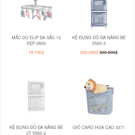
MẮC DÙ ELIP ĐA SẮC 12
KỆ ĐỰNG ĐỒ ĐA NĂNG BÉ
KẸP 2800
5560-3
19.100₫
200.000₫
300.000₫
KỆ ĐỰNG ĐỒ ĐA NĂNG BÉ
GIỎ CARO HOA CAO 3371
2T 5560-2