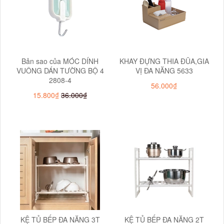
Bản sao của MÓC DÍNH
KHAY ĐỰNG THIA ĐŨA,GIA
VUÔNG DÁN TƯỜNG BỘ 4
VỊ ĐA NĂNG 5633
2808-4
56.000₫
15.800₫
36.000₫
KỆ TỦ BẾP ĐA NĂNG 3T
KỆ TỦ BẾP ĐA NĂNG 2T