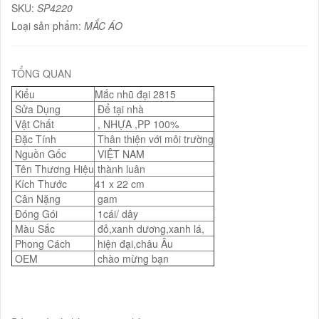
SKU:
SP4220
Loại sản phẩm:
MẮC ÁO
TỔNG QUAN
Kiểu
Mắc nhũ đại 2815
Sửa Dụng
Để tại nhà
Vật Chất
, NHỰA ,PP 100%
Đặc Tính
Thân thiện với môi trường
Nguồn Gốc
VIỆT NAM
Tên Thương Hiệu
thành luân
Kích Thước
41 x 22 cm
Cân Nặng
gam
Đóng Gói
1cái/ dây
Màu Sắc
đỏ,xanh dương,xanh lá,
Phong Cách
hiện đại,châu Âu
OEM
chào mừng bạn