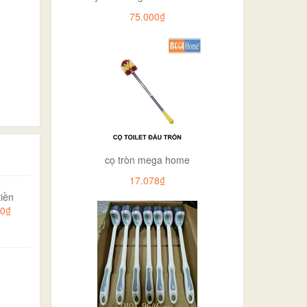
75.000₫
cọ tròn mega home
17.078₫
iền
00₫