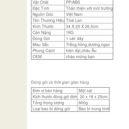
Vật Chất
PP/ABS
Đặc Tính
Thân thiện với môi trường
Nguồn Gốc
Việt Nam
Tên Thương Hiệu
Thái Lan
Kích Thước
34 X 25 X 26,5cm
Cân Nặng
1KG
Đóng Gói
1 cái/ dây
Màu Sắc
Trắng,hồng,dương,ngọc
Phong Cách
hiện đại,châu Âu
OEM
chào mừng bạn
Đóng gói và thời gian giao hàng
Đơn vị bán hàng
Một cái
Kích thước đóng gói đơn
20 x 18 x 25cm
Tổng trọng lượng
800g
Loại bao bì đóng gói
Bao bì trung tính