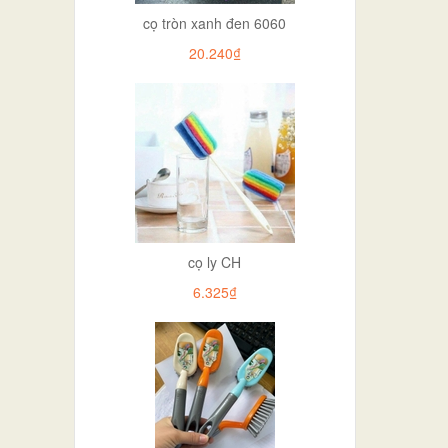
cọ tròn xanh đen 6060
20.240₫
cọ ly CH
6.325₫