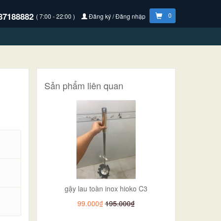
87188882
0
( 7:00 - 22:00 )
Đăng ký / Đăng nhập
Sản phẩm liên quan
gậy lau toàn inox hioko C3
.
99.000₫
195.000₫