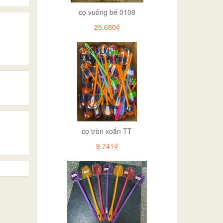
cọ vuông bé 0108
25.680₫
cọ tròn xoắn TT
9.741₫