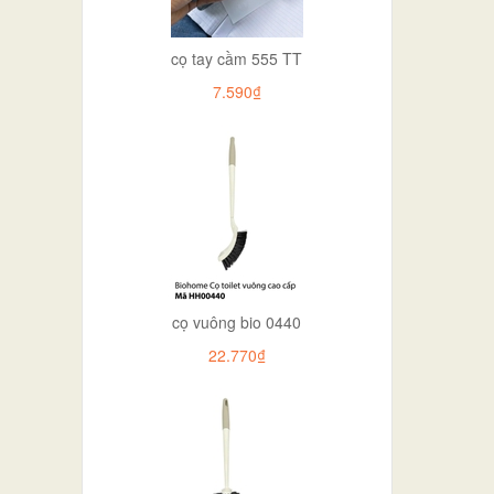
cọ tay cầm 555 TT
7.590₫
cọ vuông bio 0440
22.770₫