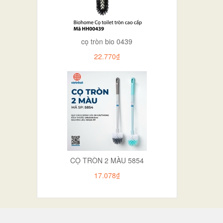
cọ tròn bio 0439
22.770₫
CỌ TRÒN 2 MÀU 5854
17.078₫