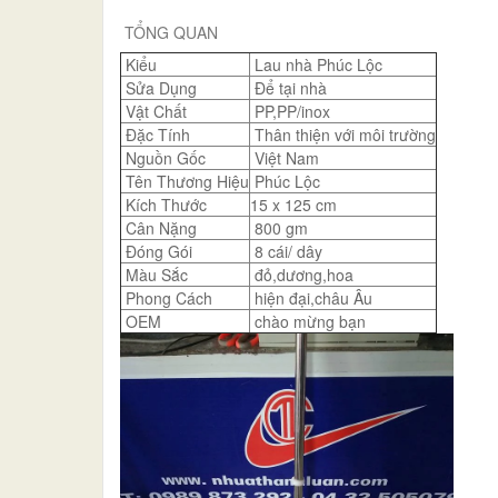
TỔNG QUAN
Kiểu
Lau nhà Phúc Lộc
Sửa Dụng
Để tại nhà
Vật Chất
PP,PP/inox
Đặc Tính
Thân thiện với môi trường
Nguồn Gốc
Việt Nam
Tên Thương Hiệu
Phúc Lộc
Kích Thước
15 x 125 cm
Cân Nặng
800 gm
Đóng Gói
8 cái/ dây
Màu Sắc
đỏ,dương,hoa
Phong Cách
hiện đại,châu Âu
OEM
chào mừng bạn