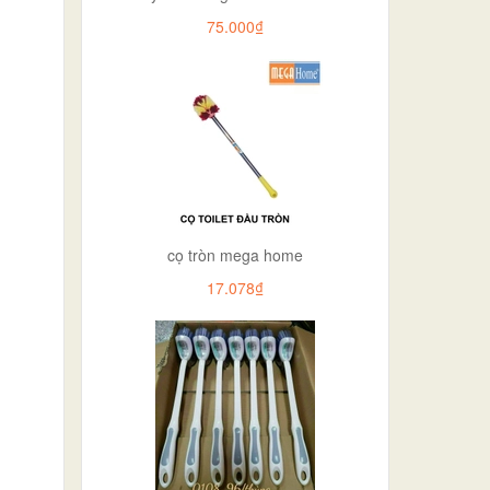
75.000₫
cọ tròn mega home
17.078₫