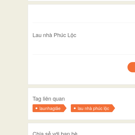
Lau nhà Phúc Lộc
Tag liên quan
launhagiảe
lau nhà phúc lộc
Chia sẻ với bạn bè