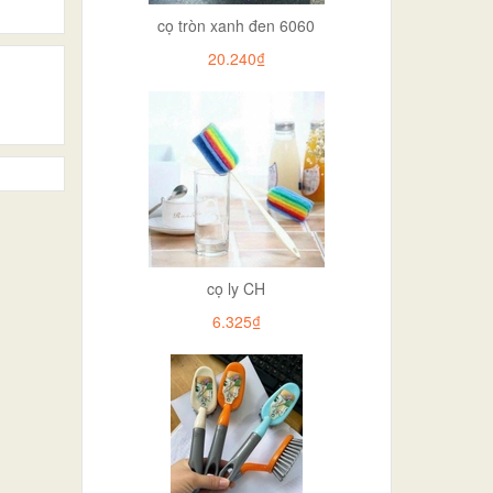
cọ tròn xanh đen 6060
20.240₫
cọ ly CH
6.325₫