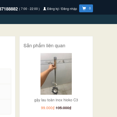
87188882
0
( 7:00 - 22:00 )
Đăng ký / Đăng nhập
Sản phẩm liên quan
gậy lau toàn inox hioko C3
.
99.000₫
195.000₫