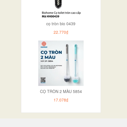
cọ tròn bio 0439
22.770₫
CỌ TRÒN 2 MÀU 5854
17.078₫