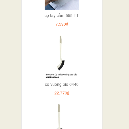
cọ tay cầm 555 TT
7.590₫
cọ vuông bio 0440
22.770₫