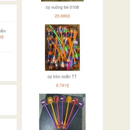
cọ vuông bé 0108
25.680₫
iền
0₫
cọ tròn xoắn TT
9.741₫