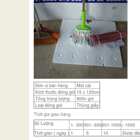
Đơn vị bán hàng
Một cái
Kích thước đóng gói
15 x 125cm
Tổng trọng lượng
800n gm
Loại đóng gói
Thùng giấy
Thời gia giao hàng
Số Lượng
1- 300
301- 600
601-1000
> 1000
Thời gian ( ngày )
1
5
10
Được đà