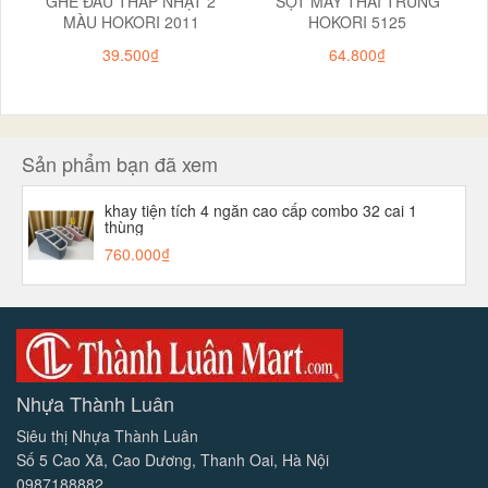
GHẾ ĐẨU THẤP NHẬT 2
SỌT MÂY THÁI TRUNG
MÀU HOKORI 2011
HOKORI 5125
39.500₫
64.800₫
Sản phẩm bạn đã xem
khay tiện tích 4 ngăn cao cấp combo 32 cai 1
thùng
760.000₫
Nhựa Thành Luân
Siêu thị Nhựa Thành Luân
Số 5 Cao Xã, Cao Dương, Thanh Oai, Hà Nội
0987188882