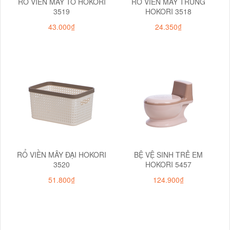
RỔ VIỀN MÂY TO HOKORI
RỔ VIỀN MÂY TRUNG
3519
HOKORI 3518
43.000₫
24.350₫
RỔ VIỀN MÂY ĐẠI HOKORI
BỆ VỆ SINH TRẺ EM
3520
HOKORI 5457
51.800₫
124.900₫