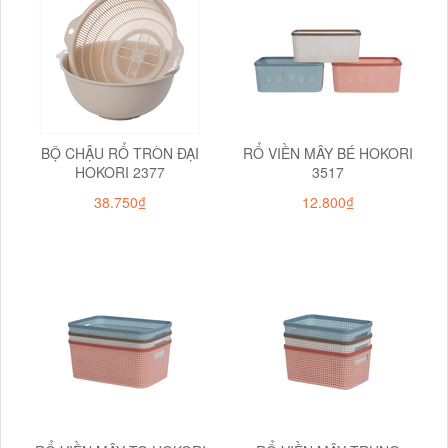
BỘ CHẬU RỔ TRÒN ĐẠI
RỔ VIỀN MÂY BÉ HOKORI
HOKORI 2377
3517
38.750₫
12.800₫