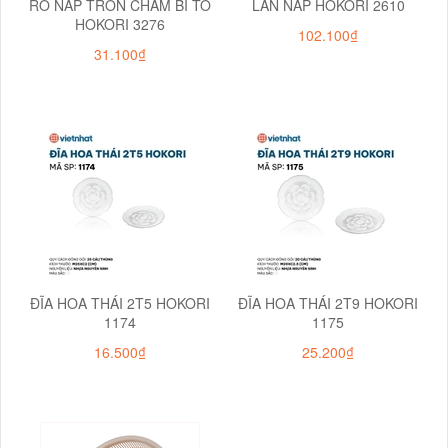
RỔ NẮP TRÒN CHẤM BI TO
LÀN NẮP HOKORI 2610
HOKORI 3276
102.100₫
31.100₫
ĐĨA HOA THÁI 2T5 HOKORI
ĐĨA HOA THÁI 2T9 HOKORI
1174
1175
16.500₫
25.200₫