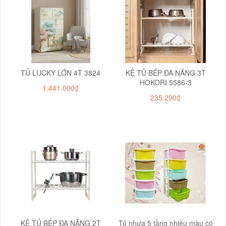
TỦ LUCKY LỚN 4T 3824
KỆ TỦ BẾP ĐA NĂNG 3T
HOKORI 5586-3
1.441.000₫
235.290₫
KỆ TỦ BẾP ĐA NĂNG 2T
Tủ nhựa 5 tầng nhiều màu có