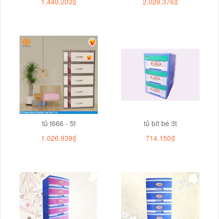
1.440.203₫
2.029.376₫
tủ t666 - 5t
tủ bít bé 3t
1.026.939₫
714.150₫