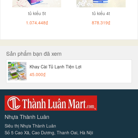
tủ kiểu 5t
tủ kiểu 4t
1.074.448₫
878.319₫
Sản phẩm bạn đã xem
Khay Cài Tủ Lạnh Tiện Lợi
45.000₫
Nhựa Thành Luân
Siêu thị Nhựa Thành Luân
Số 5 Cao Xã, Cao Dương, Thanh Oai, Hà Nội