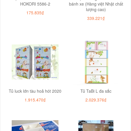
HOKORI 5586-2
bánh xe (Hàng việt Nhật chất
lượng cao)
175.835₫
339.221₫
Tủ luck lớn tàu hoả hót 2020
Tủ TaBi L đa sắc
1.915.470₫
2.029.376₫