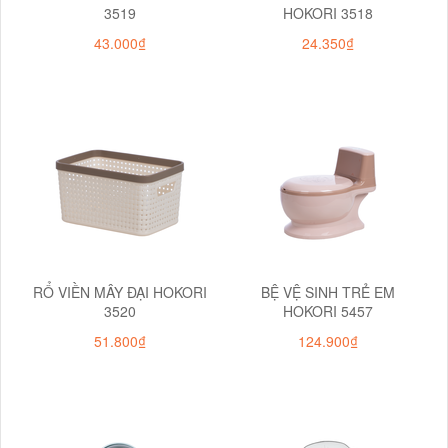
3519
HOKORI 3518
43.000₫
24.350₫
RỔ VIỀN MÂY ĐẠI HOKORI
BỆ VỆ SINH TRẺ EM
3520
HOKORI 5457
51.800₫
124.900₫