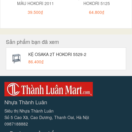
MÀU HOKORI 2011
HOKORI 5125
39.500₫
64.800₫
Sản phẩm bạn đã xem
KỆ OSAKA 2T HOKORI 5529-2
86.400₫
Nhựa Thành Luân
Siêu thị Nhựa Thành Luân
Số 5 Cao Xã, Cao Dương, Thanh Oai, Hà Nội
0987188882