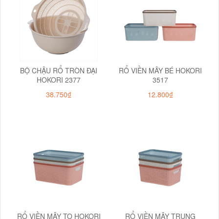
BỘ CHẬU RỔ TRÒN ĐẠI
RỔ VIỀN MÂY BÉ HOKORI
HOKORI 2377
3517
38.750₫
12.800₫
RỔ VIỀN MÂY TO HOKORI
RỔ VIỀN MÂY TRUNG