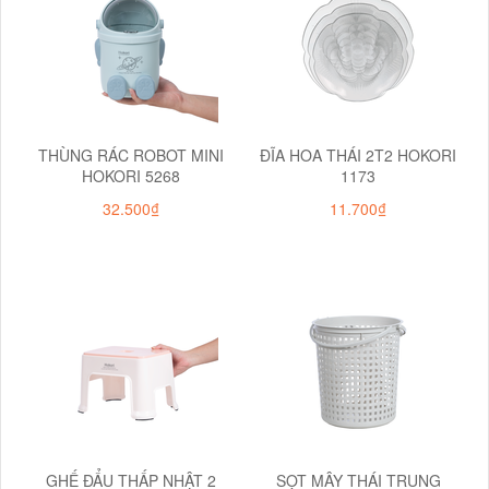
THÙNG RÁC ROBOT MINI
ĐĨA HOA THÁI 2T2 HOKORI
HOKORI 5268
1173
32.500₫
11.700₫
GHẾ ĐẨU THẤP NHẬT 2
SỌT MÂY THÁI TRUNG