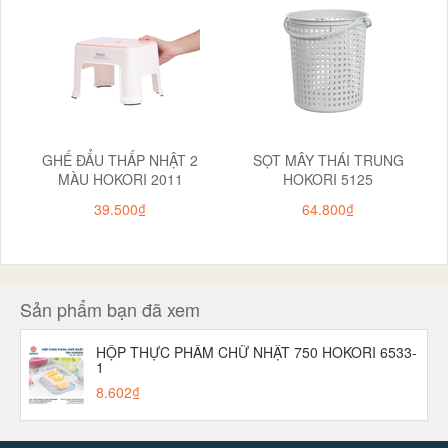
GHẾ ĐẨU THẤP NHẬT 2
SỌT MÂY THÁI TRUNG
MÀU HOKORI 2011
HOKORI 5125
39.500₫
64.800₫
Sản phẩm bạn đã xem
HỘP THỰC PHẨM CHỮ NHẬT 750 HOKORI 6533-
1
8.602₫