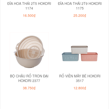
ĐĨA HOA THÁI 2T5 HOKORI
ĐĨA HOA THÁI 2T9 HOKORI
1174
1175
16.500₫
25.200₫
BỘ CHẬU RỔ TRÒN ĐẠI
RỔ VIỀN MÂY BÉ HOKORI
HOKORI 2377
3517
38.750₫
12.800₫