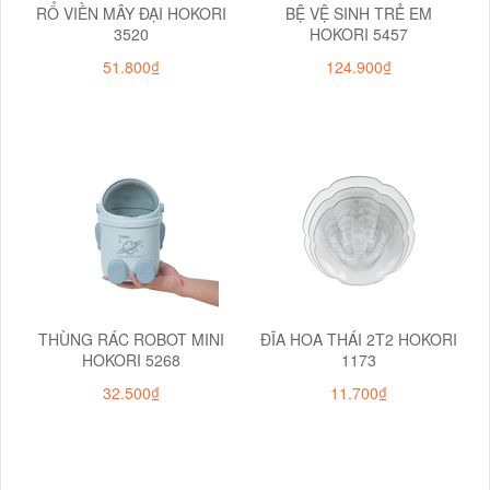
RỔ VIỀN MÂY ĐẠI HOKORI
BỆ VỆ SINH TRẺ EM
3520
HOKORI 5457
51.800₫
124.900₫
THÙNG RÁC ROBOT MINI
ĐĨA HOA THÁI 2T2 HOKORI
HOKORI 5268
1173
32.500₫
11.700₫