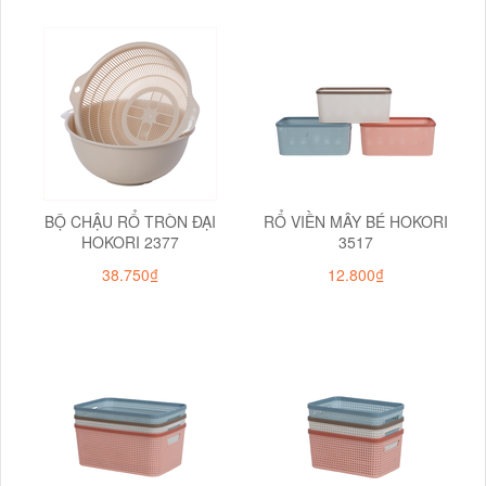
BỘ CHẬU RỔ TRÒN ĐẠI
RỔ VIỀN MÂY BÉ HOKORI
HOKORI 2377
3517
38.750₫
12.800₫