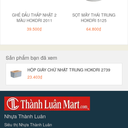
GHẾ ĐẨU THẤP NHẬT 2
SỌT MÂY THÁI TRUNG
MÀU HOKORI 2011
HOKORI 5125
39.500₫
64.800₫
Sản phẩm bạn đã xem
HỘP GIẤY CHỮ NHẬT TRUNG HOKORI 2739
23.403₫
Nhựa Thành Luân
Siêu thị Nhựa Thành Luân