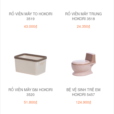
RỔ VIỀN MÂY TO HOKORI
RỔ VIỀN MÂY TRUNG
3519
HOKORI 3518
43.000₫
24.350₫
RỔ VIỀN MÂY ĐẠI HOKORI
BỆ VỆ SINH TRẺ EM
3520
HOKORI 5457
51.800₫
124.900₫