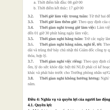
Thời điểm bắt đầu: 08 giờ 00
Thời điểm kết thúc: 17 giờ 00
3.
2
.
Thời giờ làm việc trong tuần:
Từ thứ hai đế
3.
3
.
Thời giờ làm thêm giờ
: Theo quy định của c
3.
4
.
Thời gian nghỉ trong giờ làm việc:
Làm việc
đến 01 giờ 30 phút hàng ngày làm việc.
3.
5
.
Thời gian nghỉ hằng tuần:
Trừ các ngày làm
3.
6
.
Thời gian nghỉ hằng năm, nghỉ lễ, tết:
Theo
dài và trùng thứ bảy chủ nhật thì Giám đốc công ty
thỏa, hợp lý.
3.
7
.
Thời gian nghỉ việc riêng:
Theo quy định củ
ốm, lý do sức khỏe đặc biệt thì NLĐ phải có kế ho
khác và phải báo trước cho Trưởng phòng nhân sự/Gi
3.
8
.
Thời gian nghỉ không hưởng lương:
Nghỉ 
năm.
Điều 4:
Nghĩa vụ và quyền lợi của người lao độn
4.1. Quyền lợi: