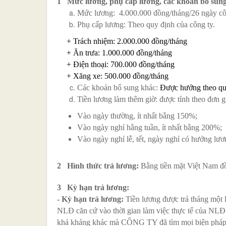
1 Mức lương, phụ cấp lương, các khoản bổ sung
Mức lương: 4.000.000 đồng/tháng/26 ngày cô
Phụ cấp lương: Theo quy định của công ty.
+ Trách nhiệm: 2.000.000 đồng/tháng
+ Ăn trưa: 1.000.000 đồng/tháng
+ Điện thoại: 700.000 đồng/tháng
+ Xăng xe: 500.000 đồng/tháng
Các khoản bổ sung khác:
Được hưởng theo quy
Tiền lương làm thêm giờ: được tính theo đơn gi
Vào ngày thường, ít nhất bằng 150%;
Vào ngày nghỉ hằng tuần, ít nhất bằng 200%;
Vào ngày nghỉ lễ, tết, ngày nghỉ có hưởng lươ
2 Hình thức trả lương:
Bằng tiền mặt Việt Nam đ
3 Kỳ hạn trả lương:
-
Kỳ hạn trả lương:
Tiền lương được trả tháng một 
NLĐ căn cứ vào thời gian làm việc thực tế của NLĐ t
khả kháng khác mà CÔNG TY đã tìm mọi biện pháp k