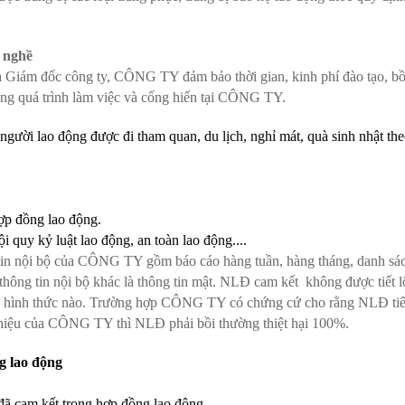
g nghề
a Giám đốc công ty, CÔNG TY đảm bảo thời gian, kinh phí đào tạo, bồ
ng quá trình làm việc và cống hiến tại CÔNG TY.
ười lao động được đi tham quan, du lịch, nghỉ mát, quà sinh nhật th
ợp đồng lao động.
 quy kỷ luật lao động, an toàn lao động....
in nội bộ của CÔNG TY gồm báo cáo hàng tuần, hàng tháng, danh sá
thông tin nội bộ khác là thông tin mật. NLĐ cam kết không được tiết l
 cứ hình thức nào. Trường hợp CÔNG TY có chứng cứ cho rằng NLĐ tiế
g hiệu của CÔNG TY thì NLĐ phải bồi thường thiệt hại 100%.
g lao động
đã cam kết trong hợp đồng lao động.