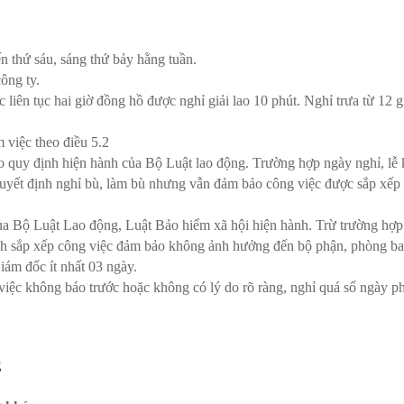
n thứ sáu, sáng thứ bảy hằng tuần.
ông ty.
 liên tục hai giờ đồng hồ được nghỉ giải lao 10 phút. Nghỉ trưa từ 12 g
 việc theo điều 5.2
 quy định hiện hành của Bộ Luật lao động. Trường hợp ngày nghỉ, lễ 
 quyết định nghỉ bù, làm bù nhưng vẫn đảm bảo công việc được sắp xếp
a Bộ Luật Lao động, Luật Bảo hiểm xã hội hiện hành. Trừ trường hợp
ạch sắp xếp công việc đảm bảo không ảnh hưởng đến bộ phận, phòng b
ám đốc ít nhất 03 ngày.
việc không báo trước hoặc không có lý do rõ ràng, nghỉ quá số ngày p
g