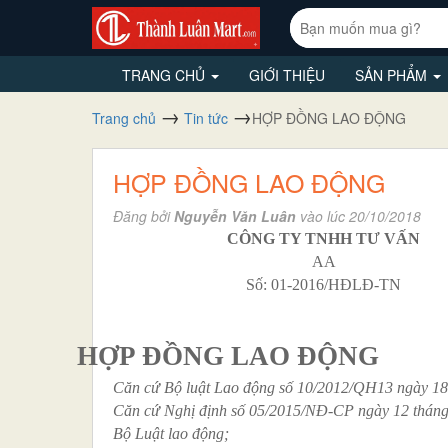
TRANG CHỦ
GIỚI THIỆU
SẢN PHẨM
Trang chủ
Tin tức
HỢP ĐỒNG LAO ĐỘNG
HỢP ĐỒNG LAO ĐỘNG
Đăng bởi
Nguyễn Văn Luân
vào lúc 20/10/2018
CÔNG TY TNHH TƯ VẤN
AA
Số: 01-201
6
/HĐLĐ-TN
HỢP ĐỒNG LAO ĐỘNG
Căn cứ Bộ luật Lao động số 10/2012/QH13 ngày 18
Căn cứ Nghị định số 05/2015/NĐ-CP ngày 12 tháng 0
Bộ Luật lao động;