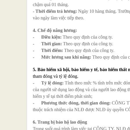
chậm quá 01 tháng.
- Thời điểm trả lương:
Ngày 10 hàng tháng. Trường h
vào ngày làm việc tiếp theo.
4. Chế độ nâng lương:
- Điều kiện:
Theo quy định của công ty.
-
Thời gian:
Theo quy định của công ty.
- Thời điểm:
Theo quy định của công ty.
- Mức lương sau khi nâng:
Theo quy định của c
5. Bảo hiểm xã hội, bảo hiểm y tế, bảo hiểm thất 
tham đóng và tỷ lệ đóng.
-
Tỷ lệ đóng:
Tính theo mức % tính trên mức đóng
của người sử dụng lao động và của người lao động th
hiểm y tế tại thời điểm phát sinh;
- Phương thức đóng, thời gian đóng:
CÔNG TY c
thuộc trách nhiệm của NLĐ được NLĐ ủy quyền CÔ
6. Trang bị bảo hộ lao động
Trong suốt quá trình làm việc tại CÔNG TY, NLĐ được