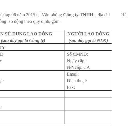
 tháng 06 năm 2015 tại Văn phòng
Công ty TNHH
, địa chỉ Hà 
đồng lao động theo quy định, gồm:
N SỬ DỤNG LAO ĐỘNG
NGƯỜI LAO ĐỘNG
(sau đây gọi là Công ty)
(sau đây gọi là NLĐ)
TY
D:
Số CMND:
p:
Ngày cấp :
Nơi cấp: CA
Email:
ại:
Điện thoại:
Fax:
c