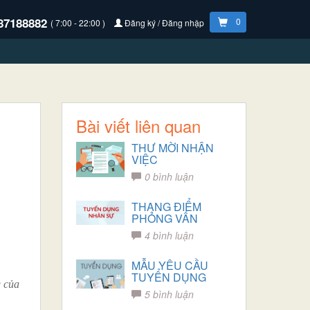
87188882
0
( 7:00 - 22:00 )
Đăng ký / Đăng nhập
Bài viết liên quan
THƯ MỜI NHẬN
VIỆC
0 bình luận
THANG ĐIỂM
PHỎNG VẤN
4 bình luận
MẪU YÊU CẦU
TUYỂN DỤNG
g của
5 bình luận