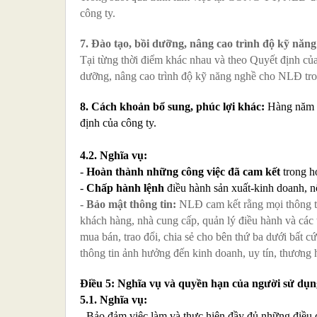
công ty.
7. Đào tạo, bồi dưỡng, nâng cao trình độ kỹ năn
Tại từng thời điểm khác nhau và theo Quyết định củ
dưỡng, nâng cao trình độ kỹ năng nghề cho NLĐ tro
8.
Cách khoản bổ sung, phúc lợi khác:
Hàng năm ng
định của công ty.
4.2. Nghĩa vụ:
-
Hoàn thành những công việc đã cam kết
trong h
-
Chấp hành lệnh
điều hành sản xuất-kinh doanh, nội
- Bảo mật thông tin:
NLĐ cam kết rằng mọi thông t
khách hàng, nhà cung cấp, quản lý điều hành và các 
mua bán, trao đổi, chia sẻ cho bên thứ ba dưới bất
thông tin ảnh hưởng đến kinh doanh, uy tín, thươn
Điều 5:
Nghĩa vụ và quyền hạn của người sử dụn
5.1. Nghĩa vụ:
- Bảo đảm việc làm và thực hiện đầy đủ những điều 