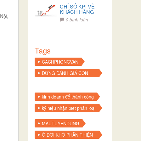
CHỈ SỐ KPI VỀ
KHÁCH HÀNG
Nội,
0 bình luận
Tags
CACHPHONGVAN
ĐỪNG ĐÁNH GIÁ CON
NGƯỜI QUA VẺ BỀ
NGOÀI
kinh doanh để thành công
ký hiệu nhận biết phân loại
nhựa
MAUTUYENDUNG
Ở ĐỜI KHÓ PHÂN THIỆN