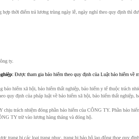
ợp thời điểm trả lương trùng ngày lễ, ngày nghỉ theo quy định thì đư
ông ty.
nghiệp
: Được tham gia bảo hiểm theo quy định của Luật bảo hiểm về 
 bảo hiểm xã hội, bảo hiểm thất nghiệp, bảo hiểm y tế thuộc trách nh
eo quy định của pháp luật về bảo hiểm xã hội, bảo hiểm thất nghiệp, b
hịu trách nhiệm đóng phần bảo hiểm của CÔNG TY. Phần bảo hiể
NG TY trừ vào lương hàng tháng và đóng hộ.
 trang bị các loại trang phục, trang bị bảo hộ lao động thoe quy địn