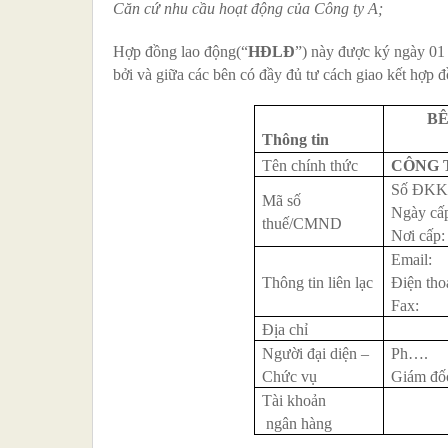
Căn cứ nhu cầu hoạt động của Công ty A;
Hợp đồng lao động(“
HĐLĐ
”) này được ký ngày 01
bởi và giữa các bên có đầy đủ tư cách giao kết hợp 
BÊ
Thông tin
Tên chính thức
CÔNG 
Số ĐKK
Mã số
Ngày cấ
thuế/CMND
Nơi cấp:
Email:
Thông tin liên lạc
Điện tho
Fax:
Địa chỉ
Người đại diện –
Ph
….
Chức vụ
Giám đố
Tài khoản
ngân hàng