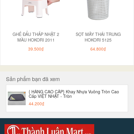
GHẾ ĐẨU THẤP NHẬT 2
SỌT MÂY THÁI TRUNG
MÀU HOKORI 2011
HOKORI 5125
39.500₫
64.800₫
Sản phẩm bạn đã xem
{ HÀNG CAO CẤP} Khay Nhựa Vuông Tròn Cao
Cấp VIỆT NHẬT - Tròn
44.200₫