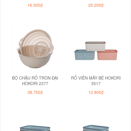
16.500₫
25.200₫
BỘ CHẬU RỔ TRÒN ĐẠI
RỔ VIỀN MÂY BÉ HOKORI
HOKORI 2377
3517
38.750₫
12.800₫